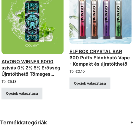
ELF BOX CRYSTAL BAR
600 Puffs Eldobható Vape
AIVONO WINNER 6000
- Kompakt és újratölthető
szívás 0% 2% 5% Erősség
Tól
€
3.10
Újratölthető Tömeges
vásárlás Eldobható e-
Tól
€
5.13
Opciók választása
cigaretta
Nagykereskedelem
Opciók választása
Termékkategóriák