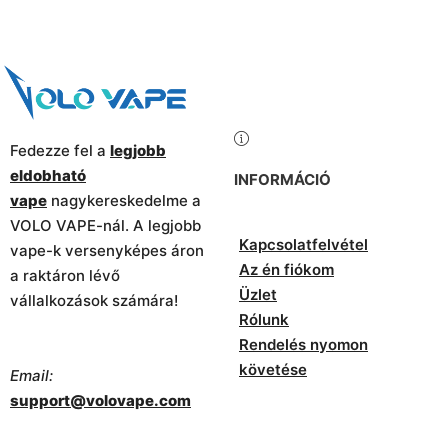
Fedezze fel a
legjobb
eldobható
INFORMÁCIÓ
vape
nagykereskedelme a
VOLO VAPE-nál. A legjobb
Kapcsolatfelvétel
vape-k versenyképes áron
Az én fiókom
a raktáron lévő
Üzlet
vállalkozások számára!
Rólunk
Rendelés nyomon
követése
Email:
support@volovape.com