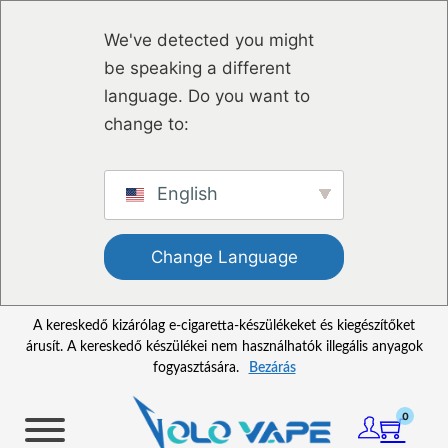
Ugrás a fő tartalomhoz
Ugrás a lábléchez
We've detected you might
be speaking a different
language. Do you want to
change to:
English
Change Language
A kereskedő kizárólag e-cigaretta-készülékeket és kiegészítőket
árusít. A kereskedő készülékei nem használhatók illegális anyagok
fogyasztására.
Bezárás
0