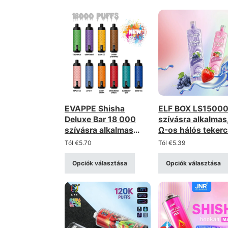
EVAPPE Shisha
ELF BOX LS1500
Deluxe Bar 18 000
szívásra alkalmas
szívásra alkalmas
Ω-os hálós teker
eldobható e-cigi – 0,6
eldobható e-cigi 
Tól
€
5.70
Tól
€
5.39
Ω-os hálós tekercs,
Type-C-s töltésse
újratölthető (0–5%
újratölthető (0–5
Opciók választása
Opciók választása
erősség)
erősség)