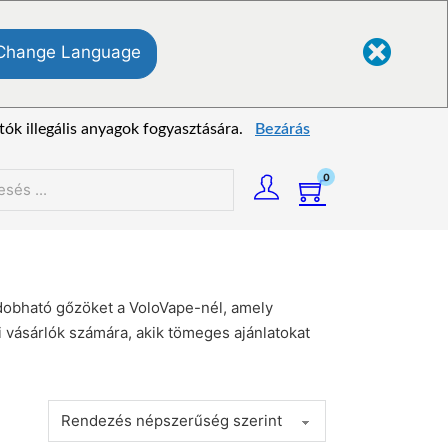
Change Language
tók illegális anyagok fogyasztására.
Bezárás
0
és
ldobható gőzöket a VoloVape-nél, amely
 vásárlók számára, akik tömeges ajánlatokat