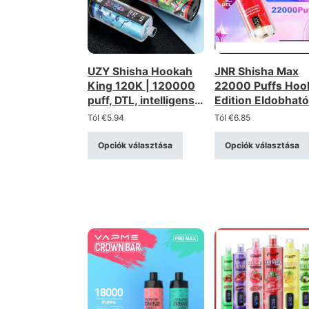
UZY Shisha Hookah
JNR Shisha Max
King 120K | 120000
22000 Puffs Hoo
puff, DTL, intelligens
Edition Eldobhat
képernyő, állítható
Vape - Háromszo
Tól
€
5.94
Tól
€
6.85
légáramlás,
háló, állítható
ömlesztett eldobható
légáramlás
Opciók választása
Opciók választása
vape