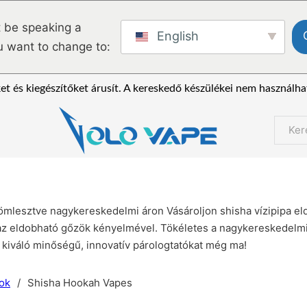
 be speaking a
English
u want to change to:
et és kiegészítőket árusít. A kereskedő készülékei nem használha
Keres
 ömlesztve nagykereskedelmi áron Vásároljon shisha vízipipa e
l az eldobható gőzök kényelmével. Tökéletes a nagykereskedelmi
a kiváló minőségű, innovatív párologtatókat még ma!
ok
/
Shisha Hookah Vapes