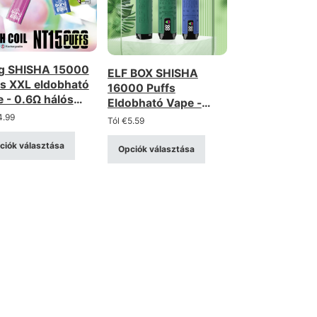
g SHISHA 15000
ELF BOX SHISHA
fs XXL eldobható
16000 Puffs
 - 0.6Ω hálós
Eldobható Vape -
rcs, újratölthető
Mesh Coil, állítható
4.99
Tól
€
5.59
légáramlás, LED
ciók választása
kijelző
Opciók választása