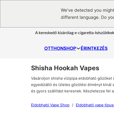
Ugrás a fő tartalomhoz
Ugrás a lábléchez
We've detected you might
different language. Do yo
A kereskedő kizárólag e-cigaretta-készülékek
OTTHON
SHOP
ÉRINTKEZÉS
Shisha Hookah Vapes
Vásároljon shisha vízipipa eldobható gőzöket
egyedülálló és ízletes gőzölési élményt kíná
és gyors szállítást keresnek. Készletezze fel 
Eldobható Vape Shop
/
Eldobható vape típus