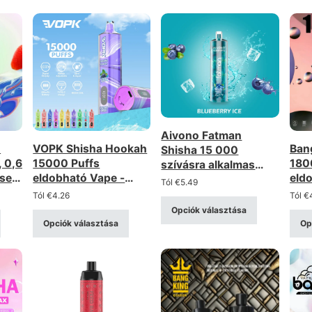
Aivono Fatman
0
VOPK Shisha Hookah
Ban
Shisha 15 000
, 0,6
15000 Puffs
180
szívásra alkalmas
cses
eldobható Vape -
eld
eldobható e-cigi –
Tól
€
5.49
–
0.6Ω Mesh Coil,
öml
gazdag Shisha-
Tól
€
4.26
Tól
€
l
újratölthető
nag
választék,
Opciók választása
%
újra
újratölthető,
Opciók választása
Op
tek
nagykereskedelmi
kedvezmény