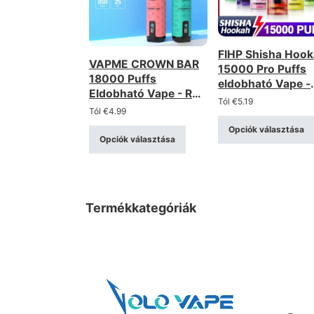
FIHP Shisha Hoo
VAPME CROWN BAR
15000 Pro Puffs
18000 Puffs
eldobható Vape -
Eldobható Vape - RGB
0.6Ω Mesh Coil, 
Tól
€
5.19
fény, hálós tekercs,
Tól
€
4.99
kijelző
újratölthető
Opciók választása
Opciók választása
Termékkategóriák