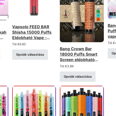
Ban
Vapsolo FEED BAR
Puf
kah
Shisha 15000 Puffs
vape
ó
Eldobható Vape -
teke
ros
0.6Ω Mesh Coil,
Tól
€
Tól
€
6.60
magas légáramlás
Bang Crown Bar
Op
18000 Puffs Smart
Opciók választása
Screen eldobható
vape - 0.6Ω Mesh
Tól
€
3.89
Coil, újratölthető
Opciók választása