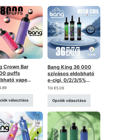
g Crown Bar
Bang King 36 000
00 puffs
szívásos eldobható
obható vape
e-cigi, 0/2/3/5%
esztett
erősségű,
4.89
Tól
€
5.06
ykereskedelmi -
újratölthető, LED-es
tölthető, hálós
színes világítással,
ciók választása
Opciók választása
ercs
nagykereskedelmi
mennyiségben