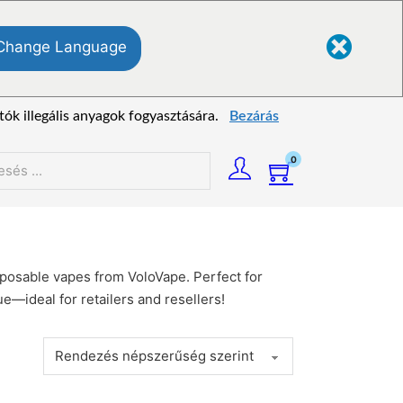
Change Language
tók illegális anyagok fogyasztására.
Bezárás
0
és
sposable vapes from VoloVape. Perfect for
e—ideal for retailers and resellers!