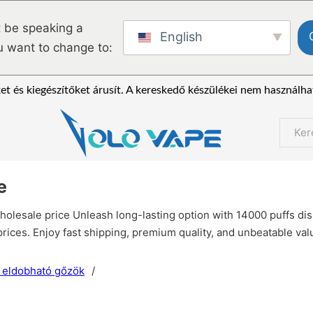
 be speaking a
English
u want to change to:
et és kiegészítőket árusít. A kereskedő készülékei nem használha
Keres
e
holesale price Unleash long-lasting option with 14000 puffs di
prices. Enjoy fast shipping, premium quality, and unbeatable valu
 eldobható gőzök
/