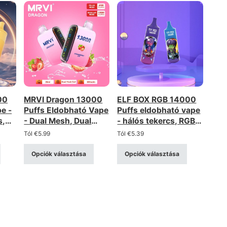
00
MRVI Dragon 13000
ELF BOX RGB 14000
e -
Puffs Eldobható Vape
Puffs eldobható vape
s,
- Dual Mesh, Dual
- hálós tekercs, RGB
Mode, újratölthető
világítás, újratölthető
Tól
€
5.99
Tól
€
5.39
Opciók választása
Opciók választása