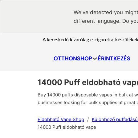
Ugrás a fő tartalomhoz
Ugrás a lábléchez
We've detected you might
different language. Do yo
A kereskedő kizárólag e-cigaretta-készülékek
OTTHON
SHOP
ÉRINTKEZÉS
14000 Puff eldobható vap
Buy 14000 puffs disposable vapes in bulk at w
businesses looking for bulk supplies at great 
Eldobható Vape Shop
/
Különböző puffadású
14000 Puff eldobható vape