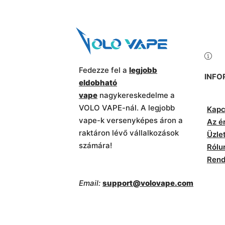
Fedezze fel a
legjobb
INFO
eldobható
vape
nagykereskedelme a
VOLO VAPE-nál. A legjobb
Kapc
vape-k versenyképes áron a
Az é
raktáron lévő vállalkozások
Üzle
számára!
Rólu
Rend
Email:
support@volovape.com