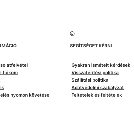
RMÁCIÓ
SEGÍTSÉGET KÉRNI
solatfelvétel
Gyakran ismételt kérdések
n fiókom
Visszatérítési politika
t
Szállítási politika
nk
Adatvédelmi szabályzat
elés nyomon követése
Feltételek és feltételek