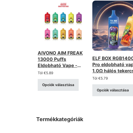
AIVONO AIM FREAK
ELF BOX RGB140
13000 Puffs
Pro eldobható vap
Eldobható Vape -
1.0Ω hálós tekerc
Mesh Coil, LCD kijelző
Tól
€
5.89
RGB, LED kijelző
Tól
€
5.79
Opciók választása
Opciók választása
Termékkategóriák