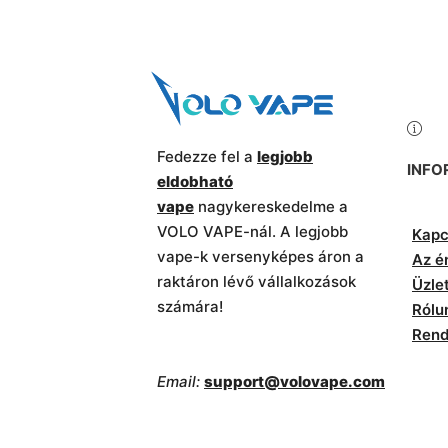
Fedezze fel a
legjobb
INFO
eldobható
vape
nagykereskedelme a
VOLO VAPE-nál. A legjobb
Kapc
vape-k versenyképes áron a
Az é
raktáron lévő vállalkozások
Üzle
számára!
Rólu
Rend
Email:
support@volovape.com