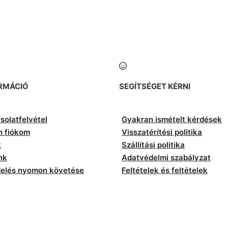
RMÁCIÓ
SEGÍTSÉGET KÉRNI
solatfelvétel
Gyakran ismételt kérdések
n fiókom
Visszatérítési politika
t
Szállítási politika
nk
Adatvédelmi szabályzat
elés nyomon követése
Feltételek és feltételek