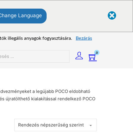
Change Language
tók illegális anyagok fogyasztására.
Bezárás
0
és
kedvezményeket a legújabb POCO eldobható
és újratölthető kialakítással rendelkező POCO