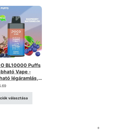
O BL10000 Puffs
obható Vape -
tható légáramlás,
tölthető
5.69
ciók választása