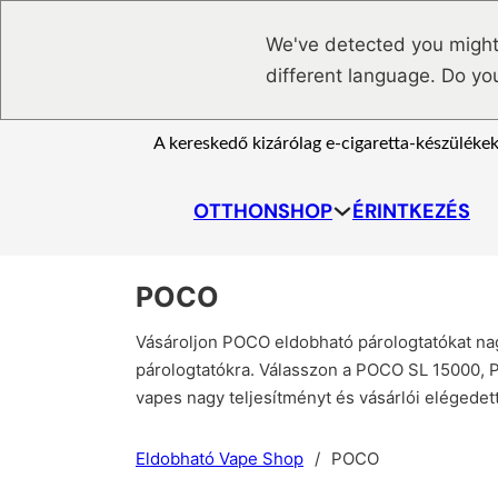
Ugrás a fő tartalomhoz
Ugrás a lábléchez
We've detected you might
different language. Do yo
A kereskedő kizárólag e-cigaretta-készülékek
OTTHON
SHOP
ÉRINTKEZÉS
POCO
Vásároljon POCO eldobható párologtatókat n
párologtatókra. Válasszon a POCO SL 15000, P
vapes nagy teljesítményt és vásárlói elégede
Eldobható Vape Shop
/
POCO