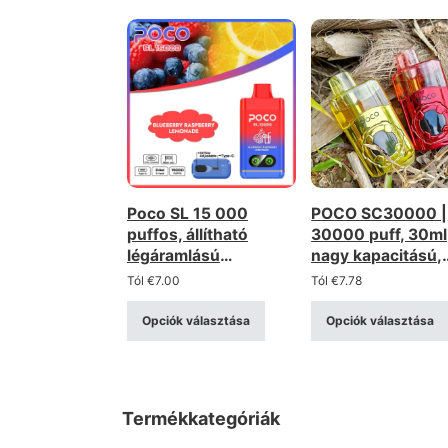
Poco SL 15 000
POCO SC30000 |
puffos, állítható
30000 puff, 30ml
légáramlású
nagy kapacitású,
eldobható e-cigi –
újratölthető,
Tól
€
7.00
Tól
€
7.78
Type-C-vel tölthető
ömlesztett eldob
(0–5% erősség)
vape
Opciók választása
Opciók választása
Termékkategóriák