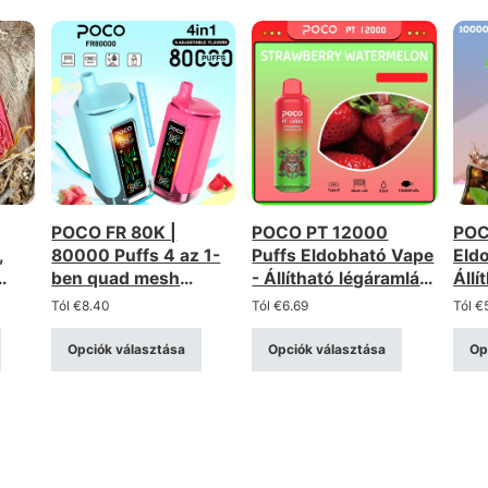
POCO FR 80K |
POCO PT 12000
POC
,
80000 Puffs 4 az 1-
Puffs Eldobható Vape
Eld
ben quad mesh
- Állítható légáramlás,
Állí
tekercs újratölthető
újratölthető
újra
Tól
€
8.40
Tól
€
6.69
Tól
€
ható
eldobható vape
Opciók választása
Opciók választása
Op