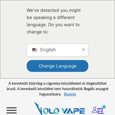
Ugrás a fő tartalomhoz
Ugrás a lábléchez
We've detected you might
be speaking a different
language. Do you want to
change to:
English
Change Language
A kereskedő kizárólag e-cigaretta-készülékeket és kiegészítőket
árusít. A kereskedő készülékei nem használhatók illegális anyagok
fogyasztására.
Bezárás
0