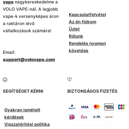
vape
nagykereskedelme a
VOLO VAPE-nál. A legjobb
Kapcsolatfelvétel
vape-k versenyképes áron
Az én fiókom
a raktáron lévő
Üzlet
vállalkozások számára!
Rólunk
Rendelés nyomon
követése
Email:
support@volovape.com
SEGÍTSÉGET KÉRNI
BIZTONSÁGOS FIZETÉS
Gyakran ismételt
kérdések
Visszatérítési politika