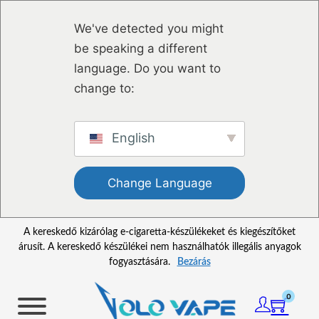
Ugrás a fő tartalomhoz
Ugrás a lábléchez
We've detected you might
be speaking a different
language. Do you want to
change to:
English
Change Language
A kereskedő kizárólag e-cigaretta-készülékeket és kiegészítőket
árusít. A kereskedő készülékei nem használhatók illegális anyagok
fogyasztására.
Bezárás
0