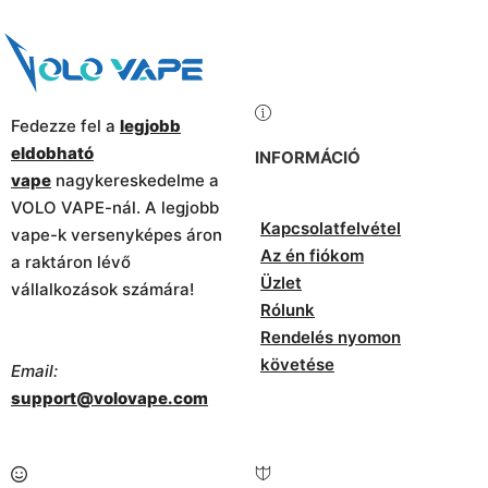
Fedezze fel a
legjobb
eldobható
INFORMÁCIÓ
vape
nagykereskedelme a
VOLO VAPE-nál. A legjobb
Kapcsolatfelvétel
vape-k versenyképes áron
Az én fiókom
a raktáron lévő
Üzlet
vállalkozások számára!
Rólunk
Rendelés nyomon
követése
Email:
support@volovape.com