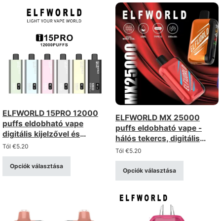
ELFWORLD 15PRO 12000
ELFWORLD MX 25000
puffs eldobható vape
puffs eldobható vape -
digitális kijelzővel és
hálós tekercs, digitális
állítható légáramlással
Tól
€
5.20
kijelző, állítható légáramlás
Tól
€
5.20
Opciók választása
Opciók választása