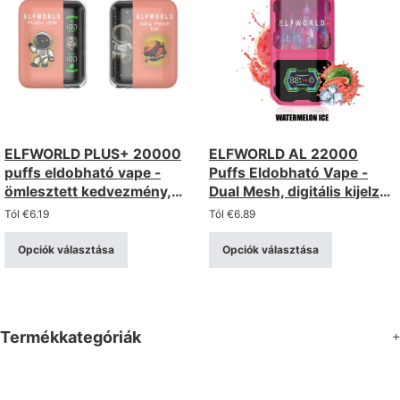
ELFWORLD PLUS+ 20000
ELFWORLD AL 22000
puffs eldobható vape -
Puffs Eldobható Vape -
ömlesztett kedvezmény,
Dual Mesh, digitális kijelző,
hálós tekercs, újratölthető
állítható légáramlás
Tól
€
6.19
Tól
€
6.89
Opciók választása
Opciók választása
Termékkategóriák