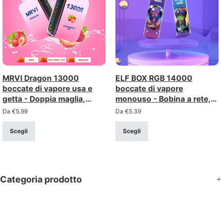
MRVI Dragon 13000
ELF BOX RGB 14000
boccate di vapore usa e
boccate di vapore
getta - Doppia maglia,
monouso - Bobina a rete,
doppia modalità,
illuminazione RGB,
Da
€
5.99
Da
€
5.39
ricaricabile
ricaricabile
Scegli
Scegli
Categoria prodotto