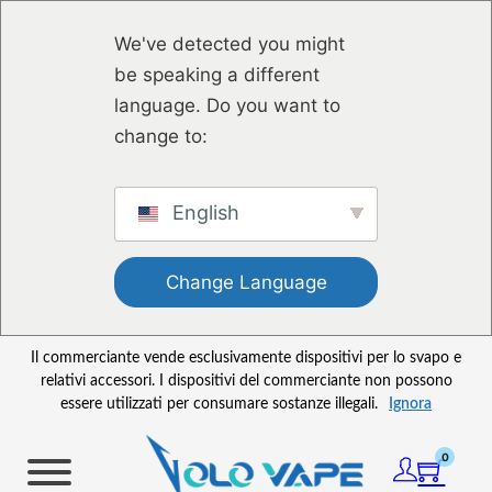
Vai al contenuto principale
Vai al piè di pagina
We've detected you might
be speaking a different
language. Do you want to
change to:
English
Change Language
Il commerciante vende esclusivamente dispositivi per lo svapo e
relativi accessori. I dispositivi del commerciante non possono
essere utilizzati per consumare sostanze illegali.
Ignora
0