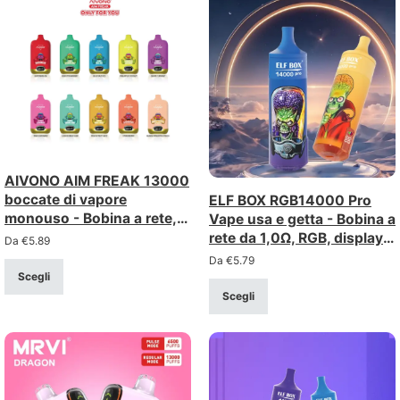
AIVONO AIM FREAK 13000
boccate di vapore
ELF BOX RGB14000 Pro
monouso - Bobina a rete,
Vape usa e getta - Bobina a
display LCD
rete da 1,0Ω, RGB, display a
Da
€
5.89
LED
Da
€
5.79
Scegli
Scegli