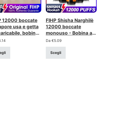
P 12000 boccate
FIHP Shisha Narghilè
apore usa e getta
12000 boccate
caricabile, bobina
monouso - Bobina a
te, display a LED
rete da 0,6Ω, display
4.14
Da
€
5.09
a LED
egli
Scegli