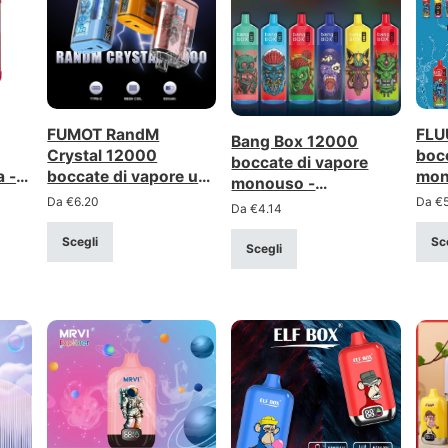
FUMOT RandM
FLU
Bang Box 12000
Crystal 12000
bocc
boccate di vapore
a -
boccate di vapore usa
mon
monouso -
e getta - Bobina a
rete
Da
€
6.20
Da
€
ricaricabile, bobina a
Da
€
4.14
 a
rete, ricaricabile
rica
rete
Scegli
Sc
Scegli