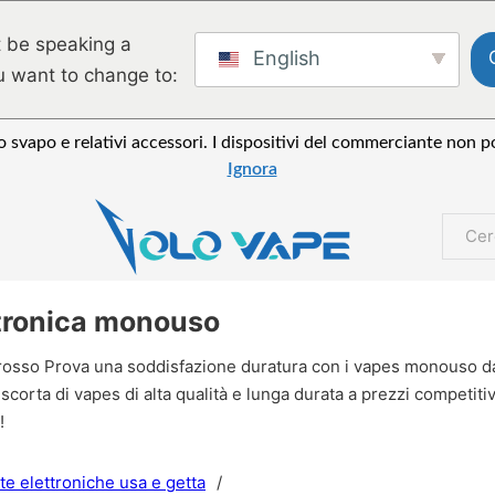
 be speaking a
English
u want to change to:
 svapo e relativi accessori. I dispositivi del commerciante non po
Ignora
Cerca
ettronica monouso
rosso Prova una soddisfazione duratura con i vapes monouso da 
 scorta di vapes di alta qualità e lunga durata a prezzi competiti
!
ette elettroniche usa e getta
/