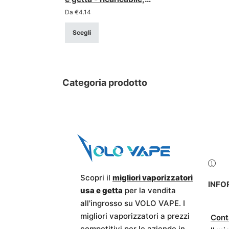
bobina a rete, luci LED
Da
€
4.14
Scegli
Categoria prodotto
Scopri il
migliori vaporizzatori
INFO
usa e getta
per la vendita
all'ingrosso su VOLO VAPE. I
migliori vaporizzatori a prezzi
Cont
competitivi per le aziende in