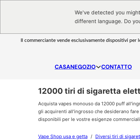
Vai al contenuto principale
Vai al piè di pagina
We've detected you might
different language. Do yo
Il commerciante vende esclusivamente dispositivi per lo
CASA
NEGOZIO
CONTATTO
12000 tiri di sigaretta el
Acquista vapes monouso da 12000 puff all'ing
gli acquirenti all'ingrosso che desiderano fare
disponibili per le vostre esigenze commerciali
Vape Shop usa e getta
/
Diversi tiri di sigar