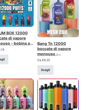
UM BOX 12000
ate di vapore
ouso - bobina a
Bang Tn 12000
 da 1,1Ω,
boccate di vapore
5.19
ricabile
monouso -
ricaricabile, bobina a
egli
Da
€
6.20
rete
Scegli