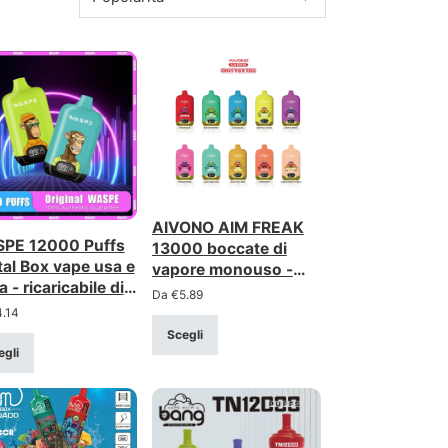
AIVONO AIM FREAK
PE 12000 Puffs
13000 boccate di
tal Box vape usa e
vapore monouso -
a - ricaricabile di
Bobina a rete, display
Da
€
5.89
ga durata con
LCD
4.14
lay intelligente
Scegli
egli