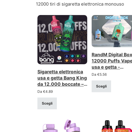
12000 tiri di sigaretta elettronica monouso
RandM Digital Bo
12000 Puffs Vap
usa e getta -
Sigaretta elettronica
Ricaricabile con
Da
€
5.56
usa e getta Bang King
display LCD
da 12.000 boccate –
Scegli
ottima scelta con
Da
€
4.89
resistenza a rete,
acquisto all’ingrosso
Scegli