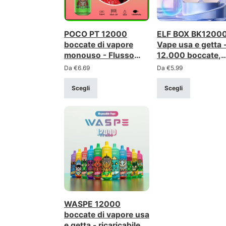
POCO PT 12000
ELF BOX BK1200
boccate di vapore
Vape usa e getta 
monouso - Flusso
12.000 boccate,
d'aria regolabile,
bobina a rete da 
Da
€
6.69
Da
€
5.99
ricaricabile
ricaricabile
Scegli
Scegli
WASPE 12000
boccate di vapore usa
e getta - ricaricabile,