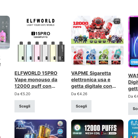
x
e
VAPME Sigaretta
ELFWORLD 15PRO
WAS
elettronica usa e
Vape monouso da
Digi
getta digitale con
12000 puff con
gett
bobina a rete da
display digitale e
Da
€
4.26
Da
€
5.20
lun
Da
€
12.000 boccate –
flusso d'aria
disp
ricaricabile con
regolabile
Scegli
Scegli
Sc
display digitale
(intensità 0-5%)