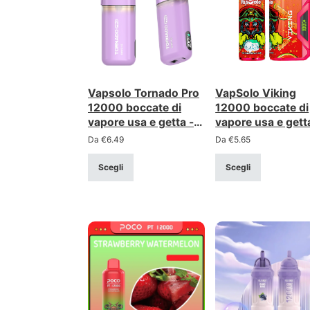
Vapsolo Tornado Pro
VapSolo Viking
12000 boccate di
12000 boccate di
vapore usa e getta -
vapore usa e gett
RGB, flusso d'aria
Flusso d'aria
Da
€
6.49
Da
€
5.65
regolabile, bobina a
regolabile, bobina
rete
rete, LCD
Scegli
Scegli