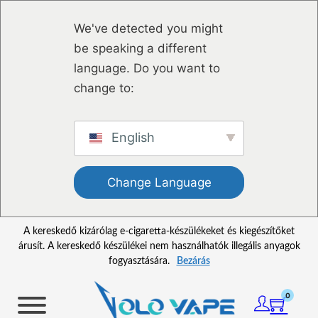
Ugrás a fő tartalomhoz
Ugrás a lábléchez
We've detected you might
be speaking a different
language. Do you want to
change to:
English
Change Language
A kereskedő kizárólag e-cigaretta-készülékeket és kiegészítőket
árusít. A kereskedő készülékei nem használhatók illegális anyagok
fogyasztására.
Bezárás
0