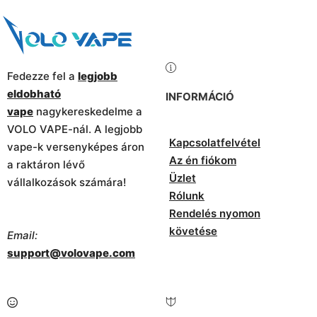
Fedezze fel a
legjobb
eldobható
INFORMÁCIÓ
vape
nagykereskedelme a
VOLO VAPE-nál. A legjobb
Kapcsolatfelvétel
vape-k versenyképes áron
Az én fiókom
a raktáron lévő
Üzlet
vállalkozások számára!
Rólunk
Rendelés nyomon
követése
Email:
support@volovape.com