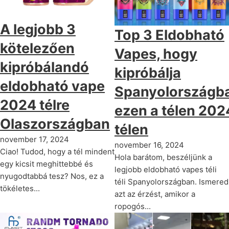
A legjobb 3
Top 3 Eldobható
kötelezően
Vapes, hogy
kipróbálandó
kipróbálja
eldobható vape
Spanyolországb
2024 télre
ezen a télen 202
Olaszországban
télen
november 17, 2024
november 16, 2024
Ciao! Tudod, hogy a tél mindent
Hola barátom, beszéljünk a
egy kicsit meghittebbé és
legjobb eldobható vapes téli
nyugodtabbá tesz? Nos, ez a
téli Spanyolországban. Ismered
tökéletes...
azt az érzést, amikor a
ropogós...