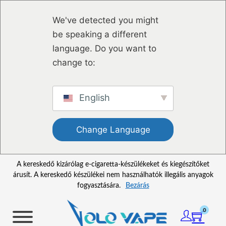
Ugrás a fő tartalomhoz
Ugrás a lábléchez
We've detected you might
be speaking a different
language. Do you want to
change to:
English
Change Language
A kereskedő kizárólag e-cigaretta-készülékeket és kiegészítőket
árusít. A kereskedő készülékei nem használhatók illegális anyagok
fogyasztására.
Bezárás
0