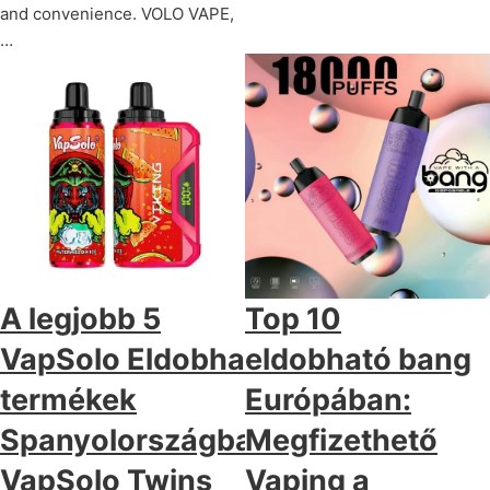
and convenience. VOLO VAPE,
…
A legjobb 5
Top 10
VapSolo Eldobható
eldobható bang
termékek
Európában:
Spanyolországban:
Megfizethető
VapSolo Twins
Vaping a