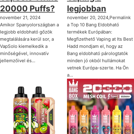
20000 Puffs?
legjobban
november 21, 2024
november 20, 2024,Permalink
Amikor Spanyolországban a
a Top 10 Bang Eldobható
legjobb eldobható gőzök
termékek Európában:
megtalálására kerül sor, a
Megfizethető Vaping at Its Best
VapSolo kiemelkedik a
Hadd mondjam el, hogy az
minőségével, innovatív
Bang eldobható párologtatók
jellemzőivel és...
minden jó okból hullámokat
vetnek Európa-szerte. Ha Ön
a...