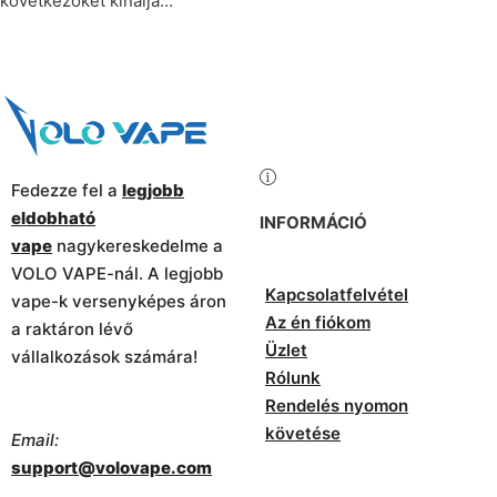
következőket kínálja…
Fedezze fel a
legjobb
eldobható
INFORMÁCIÓ
vape
nagykereskedelme a
VOLO VAPE-nál. A legjobb
Kapcsolatfelvétel
vape-k versenyképes áron
Az én fiókom
a raktáron lévő
Üzlet
vállalkozások számára!
Rólunk
Rendelés nyomon
követése
Email:
support@volovape.com