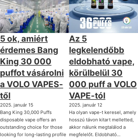
5 ok, amiért
Az 5
érdemes Bang
legkelendőbb
King 30 000
eldobható vape,
puffot vásárolni
körülbelül 30
a VOLO VAPES-
000 puff a VOLO
től
VAPE-tól
2025. január 15
2025. január 12
Bang King 30,000 Puffs
Ha olyan vape-t keresel, amely
disposable vape offers an
hosszú távon kitart melletted,
outstanding choice for those
akkor nálunk megtalálod a
looking for long-lasting profile
megfelelőt. Eldobható...