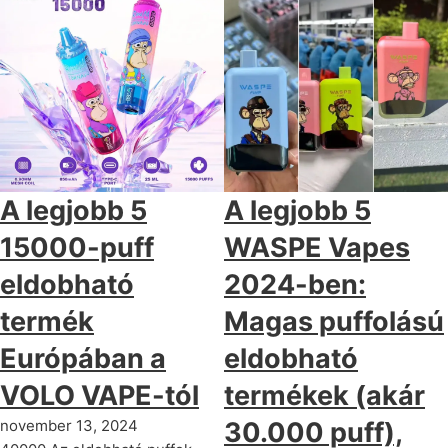
A legjobb 5
A legjobb 5
15000-puff
WASPE Vapes
eldobható
2024-ben:
termék
Magas puffolású
Európában a
eldobható
VOLO VAPE-tól
termékek (akár
november 13, 2024
30.000 puff),