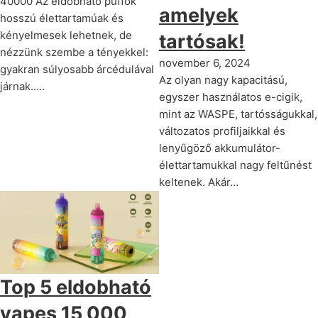
40000 Az eldobható puffok
amelyek
hosszú élettartamúak és
kényelmesek lehetnek, de
tartósak!
nézzünk szembe a tényekkel:
november 6, 2024
gyakran súlyosabb árcédulával
Az olyan nagy kapacitású,
járnak.....
egyszer használatos e-cigik,
mint az WASPE, tartósságukkal,
változatos profiljaikkal és
lenyűgöző akkumulátor-
élettartamukkal nagy feltűnést
keltenek. Akár…
Top 5 eldobható
vapes 15,000