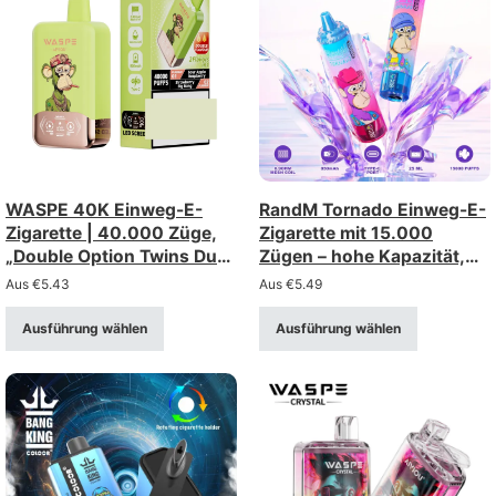
WASPE 40K Einweg-E-
RandM Tornado Einweg-E-
Zigarette | 40.000 Züge,
Zigarette mit 15.000
„Double Option Twins Dual
Zügen – hohe Kapazität,
Mesh“
gute Wahl,
Aus
€
5.43
Aus
€
5.49
Großhandelsrabatt
Ausführung wählen
Ausführung wählen