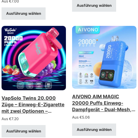
Aus
€
7.00
Ausführung wählen
wiederaufladbar über Typ-
C-Anschluss (Stärke: 0–
Ausführung wählen
5%)
AIVONO AIM MAGIC
VapSolo Twins 20.000
20000 Puffs Einweg-
Züge – Einweg-E-Zigarette
Dampfgerät - Dual-Mesh,
mit zwei Optionen –
LCD-Display
wiederaufladbar mit
Aus
€
5.06
Aus
€
7.20
Display
Ausführung wählen
Ausführung wählen