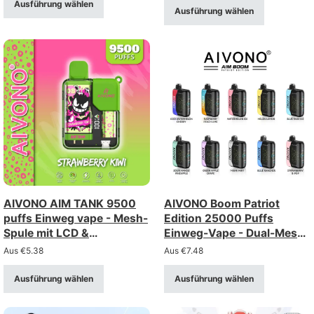
Ausführung wählen
Ausführung wählen
AIVONO AIM TANK 9500
AIVONO Boom Patriot
puffs Einweg vape - Mesh-
Edition 25000 Puffs
Spule mit LCD &
Einweg-Vape - Dual-Mesh
Kindersicherung
mit LCD-Display
Aus
€
5.38
Aus
€
7.48
Ausführung wählen
Ausführung wählen