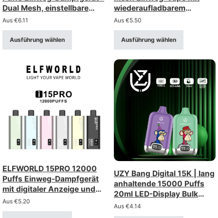
Dual Mesh, einstellbare
wiederaufladbarem
Luftstrom, digitale Anzeige
850mah-Akku
Aus
€
6.11
Aus
€
5.50
Ausführung wählen
Ausführung wählen
ELFWORLD 15PRO 12000
UZY Bang Digital 15K | lang
Puffs Einweg-Dampfgerät
anhaltende 15000 Puffs
mit digitaler Anzeige und
20ml LED-Display Bulk
einstellbarem Luftstrom
Aus
€
5.20
Einweg vape
Aus
€
4.14