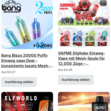
VAPME Digitaler Einweg-
Bang Blaze 20000 Puffs
Vape mit Mesh-Spule für
Einweg vape Deal -
12.000 Züge –
konsistente tasate Mesh-
wiederaufladbar mit
Aus
€
4.26
Spule, wiederaufladbar
Aus
€
4.07
Digitalanzeige (Stärke 0–
5%)
Ausführung wählen
Ausführung wählen