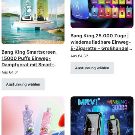
Bang King 25.000 Züge |
wiederaufladbare Einweg-
E-Zigarette – Großhandel
Bang King Smartscreen
(Stärken: 0%, 2%, 3%, 5%)
Aus
€
4.32
15000 Puffs Einweg-
Dampfgerät mit Smart-
Ausführung wählen
Display & Mesh-Spule
Aus
€
4.01
Ausführung wählen