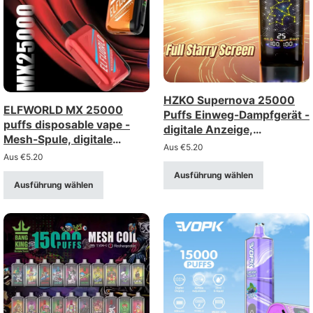
HZKO Supernova 25000
ELFWORLD MX 25000
Puffs Einweg-Dampfgerät -
puffs disposable vape -
digitale Anzeige,
Mesh-Spule, digitale
einstellbare Luftstrom,
Aus
€
5.20
Anzeige, einstellbare
Aus
€
5.20
Mesh-Spule
Luftstrom
Ausführung wählen
Ausführung wählen