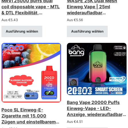
MRVI 25000 puffs dual
WASPE 25K Dual Mesh
coil disposable vape - MTL
Einweg Vape | 25ml
& DTL Flexibilität,
wiederaufladbar
Großhandel kaufen
Großhandel kaufen
Aus
€
5.43
Aus
€
5.56
Ausführung wählen
Ausführung wählen
Bang Vape 20000 Puffs
Einweg-Vape - LED-
Poco SL Einweg-E-
Anzeige, wiederaufladbar,
Zigarette mit 15.000
Mesh-Spule
Zügen und einstellbarem
Aus
€
4.51
Luftstrom –