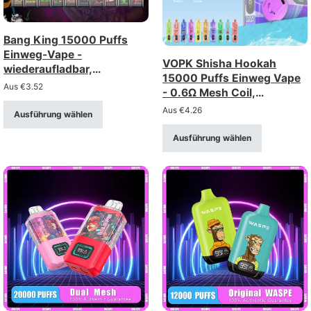
Bang King 15000 Puffs
Einweg-Vape -
VOPK Shisha Hookah
wiederaufladbar,
15000 Puffs Einweg Vape
einstellbarer Luftstrom
Aus
€
3.52
- 0.6Ω Mesh Coil,
wiederaufladbar
Aus
€
4.26
Ausführung wählen
Ausführung wählen