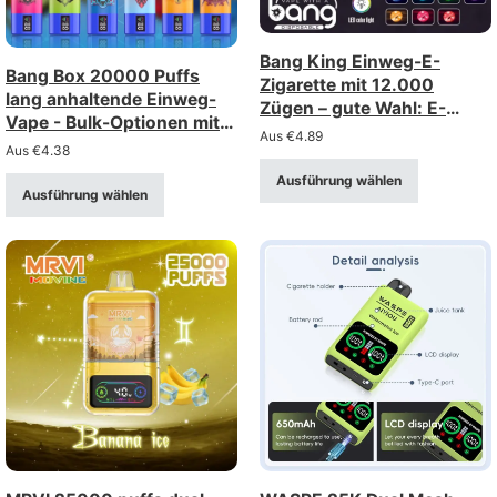
Bang King Einweg-E-
Bang Box 20000 Puffs
Zigarette mit 12.000
lang anhaltende Einweg-
Zügen – gute Wahl: E-
Vape - Bulk-Optionen mit
Zigarette mit Mesh-Spule,
Aus
€
4.89
großem Rabatt
Aus
€
4.38
Großabnahme, Großhandel
Ausführung wählen
Ausführung wählen