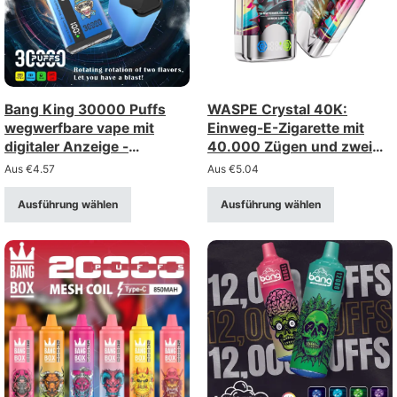
Bang King 30000 Puffs
WASPE Crystal 40K:
wegwerfbare vape mit
Einweg-E-Zigarette mit
digitaler Anzeige -
40.000 Zügen und zwei
Großhandel Bulk-
Optionen (Doppeloption) –
Aus
€
4.57
Aus
€
5.04
Versorgung
Großhandel
Ausführung wählen
Ausführung wählen