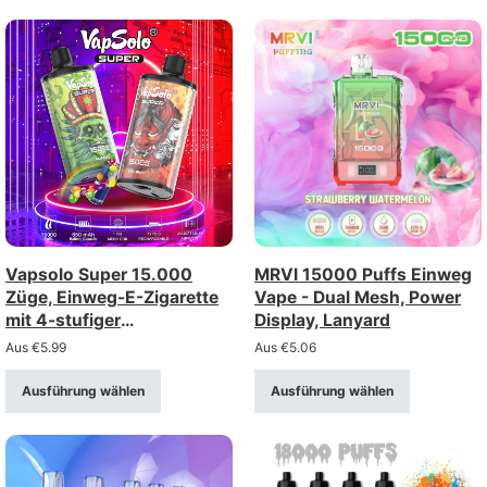
Vapsolo Super 15.000
MRVI 15000 Puffs Einweg
Züge, Einweg-E-Zigarette
Vape - Dual Mesh, Power
mit 4-stufiger
Display, Lanyard
Luftstromregelung –
Aus
€
5.99
Aus
€
5.06
aufladbar über Typ-C
(Stärke 2%/5%)
Ausführung wählen
Ausführung wählen