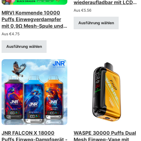
wiederaufladbar mit LCD
Display
Aus
€
5.56
MRVI Kommende 10000
Puffs Einwegverdampfer
Ausführung wählen
mit 0,9Ω Mesh-Spule und
Leistungsanzeige
Aus
€
4.75
Ausführung wählen
JNR FALCON X 18000
WASPE 30000 Puffs Dual
Puffs Einweg-Dampfgerät -
Mesh Einweg-Vape mit