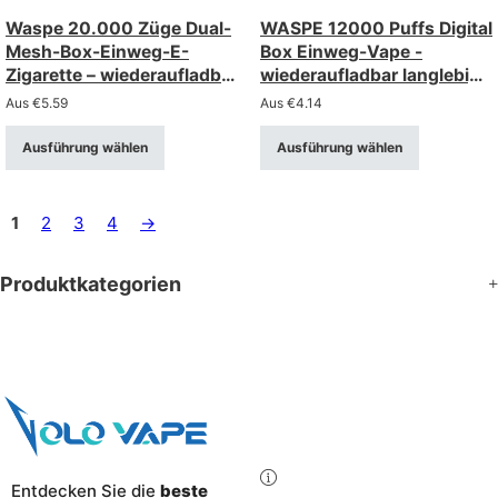
Waspe 20.000 Züge Dual-
WASPE 12000 Puffs Digital
Mesh-Box-Einweg-E-
Box Einweg-Vape -
Zigarette – wiederaufladbar
wiederaufladbar langlebig
mit LCD-Display (Stärke 0-
mit Smart-Display
Aus
€
5.59
Aus
€
4.14
5%)
Ausführung wählen
Ausführung wählen
1
2
3
4
→
Produktkategorien
Entdecken Sie die
beste