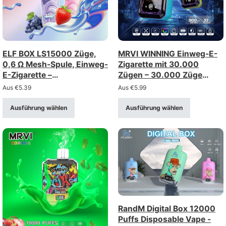
ELF BOX LS15000 Züge,
MRVI WINNING Einweg-E-
0,6 Ω Mesh-Spule, Einweg-
Zigarette mit 30.000
E-Zigarette –
Zügen – 30.000 Züge
wiederaufladbar über Typ-
(Stärke 2%/5%)
Aus
€
5.39
Aus
€
5.99
C-Anschluss (Stärke: 0–
5%)
Ausführung wählen
Ausführung wählen
RandM Digital Box 12000
Puffs Disposable Vape -