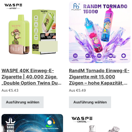
WASPE 40K Einweg-E-
RandM Tornado Einweg-E-
Zigarette | 40.000 Züge,
Zigarette mit 15.000
„Double Option Twins Dual
Zügen – hohe Kapazität,
Mesh“
gute Wahl,
Aus
€
5.43
Aus
€
5.49
Großhandelsrabatt
Ausführung wählen
Ausführung wählen