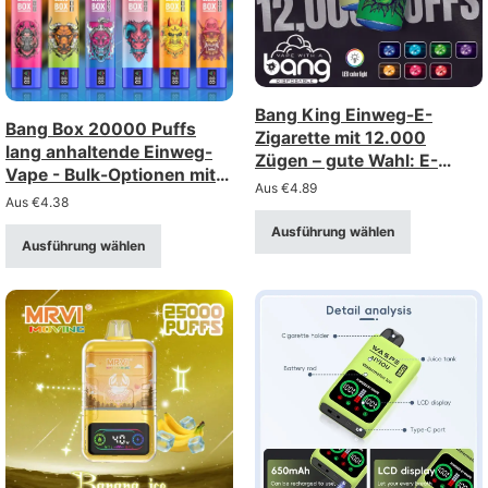
Bang King Einweg-E-
Bang Box 20000 Puffs
Zigarette mit 12.000
lang anhaltende Einweg-
Zügen – gute Wahl: E-
Vape - Bulk-Optionen mit
Zigarette mit Mesh-Spule,
Aus
€
4.89
großem Rabatt
Aus
€
4.38
Großabnahme, Großhandel
Ausführung wählen
Ausführung wählen