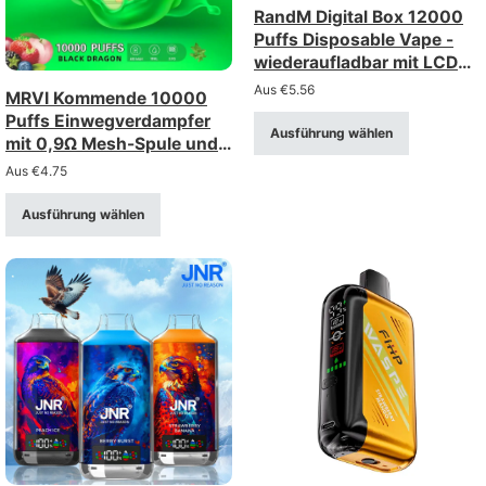
RandM Digital Box 12000
Puffs Disposable Vape -
wiederaufladbar mit LCD
Display
Aus
€
5.56
MRVI Kommende 10000
Puffs Einwegverdampfer
Ausführung wählen
mit 0,9Ω Mesh-Spule und
Leistungsanzeige
Aus
€
4.75
Ausführung wählen