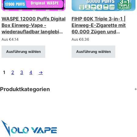
WASPE 12000 Puffs Digital
FIHP 60K Triple 3-in-1 |
Box Einweg-Vape -
Einweg-E-Zigarette mit
wiederaufladbar langlebig
60.000 Zügen und
mit Smart-Display
dreifacher Option,
Aus
€
4.14
Aus
€
6.36
Großpackung
Ausführung wählen
Ausführung wählen
1
2
3
4
→
Produktkategorien