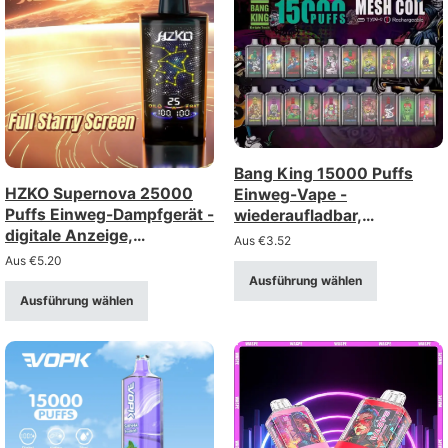
Bang King 15000 Puffs
HZKO Supernova 25000
Einweg-Vape -
Puffs Einweg-Dampfgerät -
wiederaufladbar,
digitale Anzeige,
einstellbarer Luftstrom
Aus
€
3.52
einstellbare Luftstrom,
Aus
€
5.20
Mesh-Spule
Ausführung wählen
Ausführung wählen