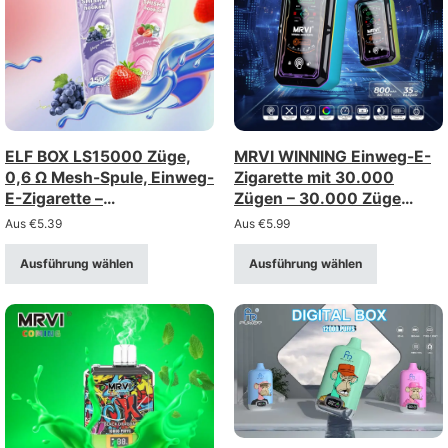
ELF BOX LS15000 Züge,
MRVI WINNING Einweg-E-
0,6 Ω Mesh-Spule, Einweg-
Zigarette mit 30.000
E-Zigarette –
Zügen – 30.000 Züge
wiederaufladbar über Typ-
(Stärke 2%/5%)
Aus
€
5.39
Aus
€
5.99
C-Anschluss (Stärke: 0–
5%)
Ausführung wählen
Ausführung wählen