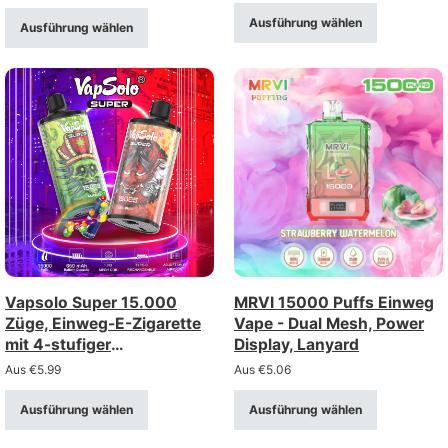
Display
Ausführung wählen
Ausführung wählen
Vapsolo Super 15.000
MRVI 15000 Puffs Einweg
Züge, Einweg-E-Zigarette
Vape - Dual Mesh, Power
mit 4-stufiger
Display, Lanyard
Luftstromregelung –
Aus
€
5.99
Aus
€
5.06
aufladbar über Typ-C
(Stärke 2%/5%)
Ausführung wählen
Ausführung wählen