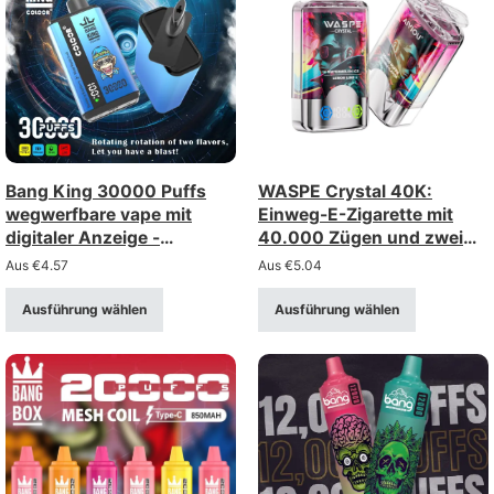
Bang King 30000 Puffs
WASPE Crystal 40K:
wegwerfbare vape mit
Einweg-E-Zigarette mit
digitaler Anzeige -
40.000 Zügen und zwei
Großhandel Bulk-
Optionen (Doppeloption) –
Aus
€
4.57
Aus
€
5.04
Versorgung
Großhandel
Ausführung wählen
Ausführung wählen