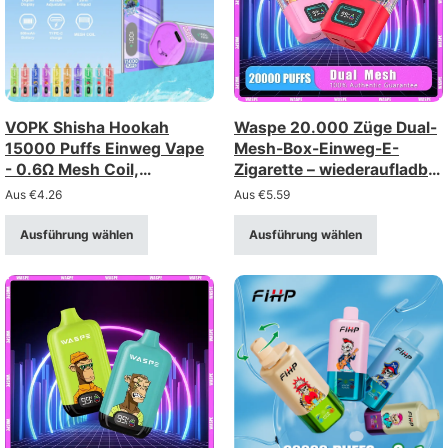
VOPK Shisha Hookah
Waspe 20.000 Züge Dual-
15000 Puffs Einweg Vape
Mesh-Box-Einweg-E-
- 0.6Ω Mesh Coil,
Zigarette – wiederaufladbar
wiederaufladbar
mit LCD-Display (Stärke 0-
Aus
€
4.26
Aus
€
5.59
5%)
Ausführung wählen
Ausführung wählen