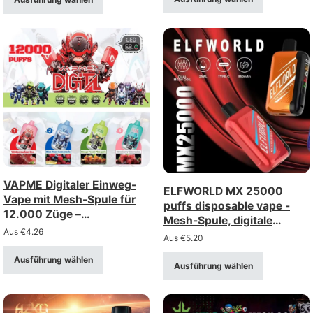
VAPME Digitaler Einweg-
ELFWORLD MX 25000
Vape mit Mesh-Spule für
puffs disposable vape -
12.000 Züge –
Mesh-Spule, digitale
wiederaufladbar mit
Aus
€
4.26
Anzeige, einstellbare
Aus
€
5.20
Digitalanzeige (Stärke 0–
Luftstrom
5%)
Ausführung wählen
Ausführung wählen