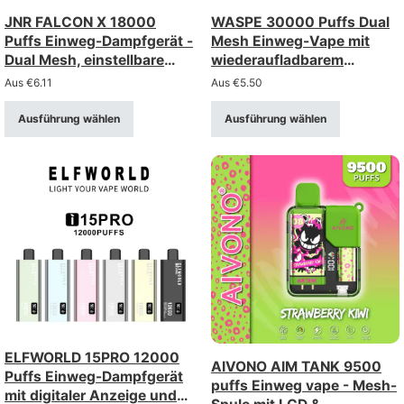
JNR FALCON X 18000
WASPE 30000 Puffs Dual
Puffs Einweg-Dampfgerät -
Mesh Einweg-Vape mit
Dual Mesh, einstellbare
wiederaufladbarem
Luftstrom, digitale Anzeige
850mah-Akku
Aus
€
6.11
Aus
€
5.50
Ausführung wählen
Ausführung wählen
ELFWORLD 15PRO 12000
AIVONO AIM TANK 9500
Puffs Einweg-Dampfgerät
puffs Einweg vape - Mesh-
mit digitaler Anzeige und