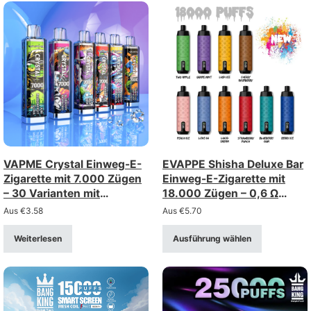
VAPME Crystal Einweg-E-
EVAPPE Shisha Deluxe Bar
Zigarette mit 7.000 Zügen
Einweg-E-Zigarette mit
– 30 Varianten mit
18.000 Zügen – 0,6 Ω
wiederaufladbarem Typ-C-
Mesh-Spule,
Aus
€
3.58
Aus
€
5.70
Anschluss
wiederaufladbar (Stärke 0–
5%)
Weiterlesen
Ausführung wählen