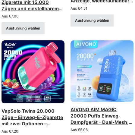
Anzeige, wiederaufladbar,
Zigarette mit 15.000
Mesh-Spule
Zügen und einstellbarem
Aus
€
4.51
Luftstrom –
Aus
€
7.00
Ausführung wählen
wiederaufladbar über Typ-
C-Anschluss (Stärke: 0–
Ausführung wählen
5%)
AIVONO AIM MAGIC
VapSolo Twins 20.000
20000 Puffs Einweg-
Züge – Einweg-E-Zigarette
Dampfgerät - Dual-Mesh,
mit zwei Optionen –
LCD-Display
wiederaufladbar mit
Aus
€
5.06
Aus
€
7.20