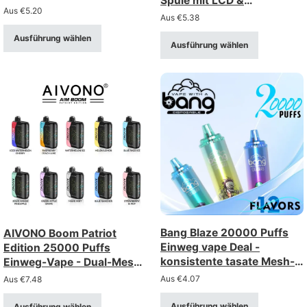
Spule mit LCD &
einstellbarem Luftstrom
Aus
€
5.20
Kindersicherung
Aus
€
5.38
Ausführung wählen
Ausführung wählen
Bang Blaze 20000 Puffs
AIVONO Boom Patriot
Einweg vape Deal -
Edition 25000 Puffs
konsistente tasate Mesh-
Einweg-Vape - Dual-Mesh
Spule, wiederaufladbar
mit LCD-Display
Aus
€
4.07
Aus
€
7.48
Ausführung wählen
Ausführung wählen