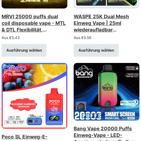
MRVI 25000 puffs dual
WASPE 25K Dual Mesh
coil disposable vape - MTL
Einweg Vape | 25ml
& DTL Flexibilität,
wiederaufladbar
Großhandel kaufen
Großhandel kaufen
Aus
€
5.43
Aus
€
5.56
Ausführung wählen
Ausführung wählen
Bang Vape 20000 Puffs
Einweg-Vape - LED-
Poco SL Einweg-E-