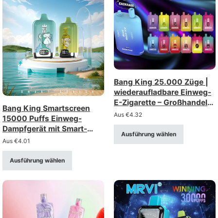
Bang King 25.000 Züge |
wiederaufladbare Einweg-
E-Zigarette – Großhandel
Bang King Smartscreen
(Stärken: 0%, 2%, 3%, 5%)
Aus
€
4.32
15000 Puffs Einweg-
Dampfgerät mit Smart-
Ausführung wählen
Display & Mesh-Spule
Aus
€
4.01
Ausführung wählen