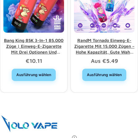
Bang King 85K 3-In-1 85.000
RandM Tornado Einweg-E-
Züge | Einweg-E-Zigarette
Zigarette Mit 15.000 Zügen –
Mit Drei Optionen Und
Hohe Kapazität, Gute Wahl,
Langer Lebensdauer –
Großhandelsrabatt
€
10.11
Aus
€
5.49
Großhandel
Ausführung wählen
Ausführung wählen