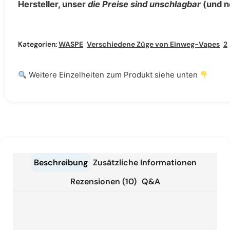
Hersteller, unser
die Preise sind unschlagbar
(und n
Kategorien:
WASPE
,
Verschiedene Züge von Einweg-Vapes
,
25000 Puffs Einweg-Vape
Weitere Einzelheiten zum Produkt siehe unten
Beschreibung
Zusätzliche Informationen
Rezensionen (10)
Q&A