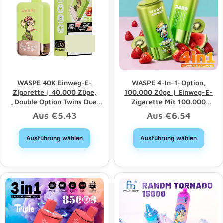
WASPE 40K Einweg-E-
WASPE 4-In-1-Option,
Zigarette | 40.000 Züge,
100.000 Züge | Einweg-E-
„Double Option Twins Dual
Zigarette Mit 100.000
Mesh“
Zügen, 4 Optionen Und
Aus
€
5.43
Aus
€
6.54
Großhandel
Ausführung wählen
Ausführung wählen