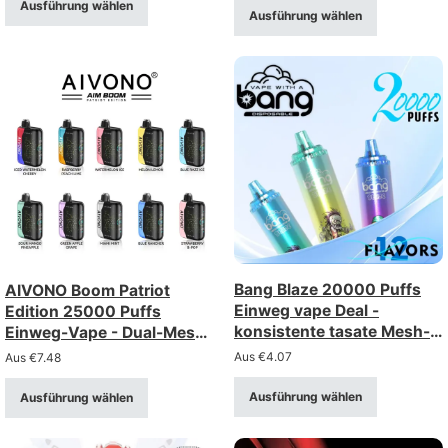
Ausführung wählen
Ausführung wählen
Bang Blaze 20000 Puffs
AIVONO Boom Patriot
Einweg vape Deal -
Edition 25000 Puffs
konsistente tasate Mesh-
Einweg-Vape - Dual-Mesh
Spule, wiederaufladbar
mit LCD-Display
Aus
€
4.07
Aus
€
7.48
Ausführung wählen
Ausführung wählen