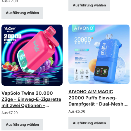
Aus
€
7.00
Ausführung wählen
wiederaufladbar über Typ-
C-Anschluss (Stärke: 0–
Ausführung wählen
5%)
AIVONO AIM MAGIC
VapSolo Twins 20.000
20000 Puffs Einweg-
Züge – Einweg-E-Zigarette
Dampfgerät - Dual-Mesh,
mit zwei Optionen –
LCD-Display
wiederaufladbar mit
Aus
€
5.06
Aus
€
7.20
Display
Ausführung wählen
Ausführung wählen