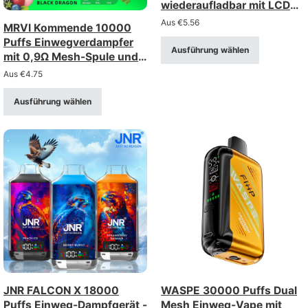
wiederaufladbar mit LCD
Display
Aus
€
5.56
MRVI Kommende 10000
Puffs Einwegverdampfer
Ausführung wählen
mit 0,9Ω Mesh-Spule und
Leistungsanzeige
Aus
€
4.75
Ausführung wählen
JNR FALCON X 18000
WASPE 30000 Puffs Dual
Puffs Einweg-Dampfgerät -
Mesh Einweg-Vape mit