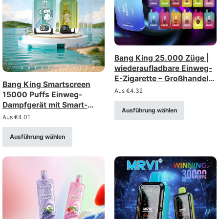
Bang King 25.000 Züge |
wiederaufladbare Einweg-
E-Zigarette – Großhandel
Bang King Smartscreen
(Stärken: 0%, 2%, 3%, 5%)
Aus
€
4.32
15000 Puffs Einweg-
Dampfgerät mit Smart-
Ausführung wählen
Display & Mesh-Spule
Aus
€
4.01
Ausführung wählen