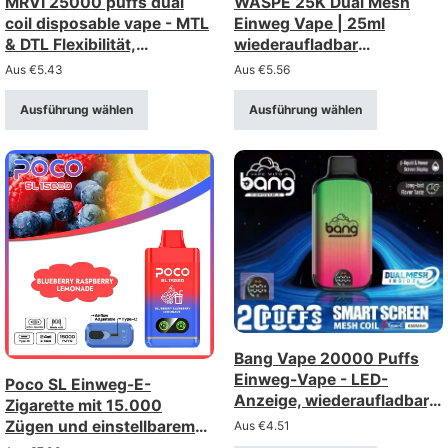
MRVI 25000 puffs dual
WASPE 25K Dual Mesh
coil disposable vape - MTL
Einweg Vape | 25ml
& DTL Flexibilität,
wiederaufladbar
Großhandel kaufen
Großhandel kaufen
Aus
€
5.43
Aus
€
5.56
Ausführung wählen
Ausführung wählen
Bang Vape 20000 Puffs
Einweg-Vape - LED-
Poco SL Einweg-E-
Anzeige, wiederaufladbar,
Zigarette mit 15.000
Mesh-Spule
Zügen und einstellbarem
Aus
€
4.51
Luftstrom –