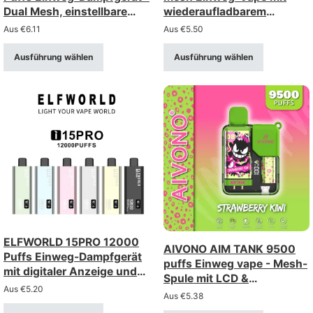
Dual Mesh, einstellbare
wiederaufladbarem
Luftstrom, digitale Anzeige
850mah-Akku
Aus
€
6.11
Aus
€
5.50
Ausführung wählen
Ausführung wählen
ELFWORLD 15PRO 12000
AIVONO AIM TANK 9500
Puffs Einweg-Dampfgerät
puffs Einweg vape - Mesh-
mit digitaler Anzeige und
Spule mit LCD &
einstellbarem Luftstrom
Aus
€
5.20
Kindersicherung
Aus
€
5.38