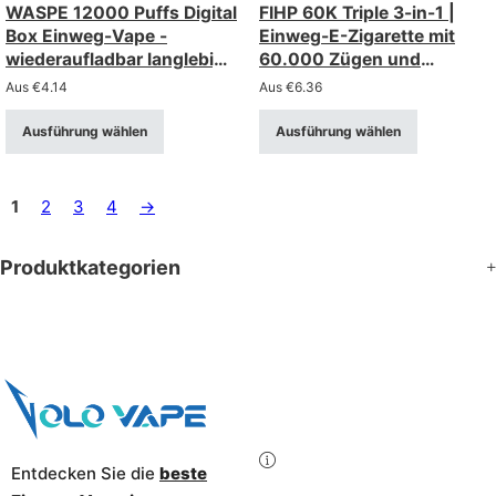
WASPE 12000 Puffs Digital
FIHP 60K Triple 3-in-1 |
Box Einweg-Vape -
Einweg-E-Zigarette mit
wiederaufladbar langlebig
60.000 Zügen und
mit Smart-Display
dreifacher Option,
Aus
€
4.14
Aus
€
6.36
Großpackung
Ausführung wählen
Ausführung wählen
1
2
3
4
→
Produktkategorien
Entdecken Sie die
beste