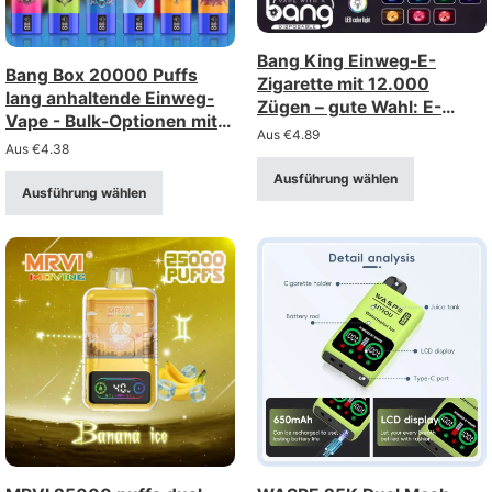
Bang King Einweg-E-
Bang Box 20000 Puffs
Zigarette mit 12.000
lang anhaltende Einweg-
Zügen – gute Wahl: E-
Vape - Bulk-Optionen mit
Zigarette mit Mesh-Spule,
Aus
€
4.89
großem Rabatt
Aus
€
4.38
Großabnahme, Großhandel
Ausführung wählen
Ausführung wählen