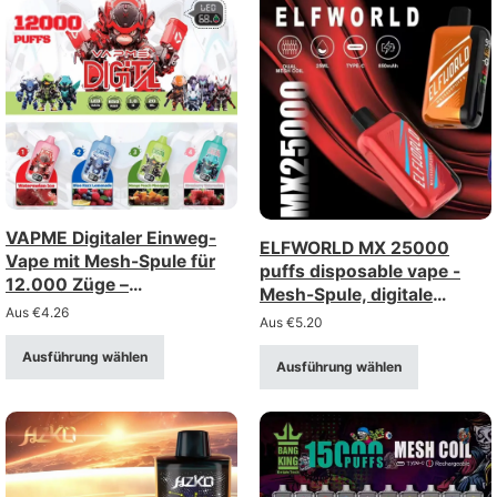
VAPME Digitaler Einweg-
ELFWORLD MX 25000
Vape mit Mesh-Spule für
puffs disposable vape -
12.000 Züge –
Mesh-Spule, digitale
wiederaufladbar mit
Aus
€
4.26
Anzeige, einstellbare
Aus
€
5.20
Digitalanzeige (Stärke 0–
Luftstrom
5%)
Ausführung wählen
Ausführung wählen