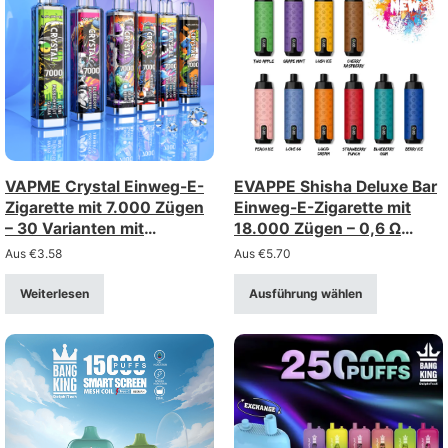
VAPME Crystal Einweg-E-
EVAPPE Shisha Deluxe Bar
Zigarette mit 7.000 Zügen
Einweg-E-Zigarette mit
– 30 Varianten mit
18.000 Zügen – 0,6 Ω
wiederaufladbarem Typ-C-
Mesh-Spule,
Aus
€
3.58
Aus
€
5.70
Anschluss
wiederaufladbar (Stärke 0–
5%)
Weiterlesen
Ausführung wählen