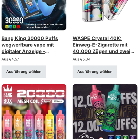
Bang King 30000 Puffs
WASPE Crystal 40K:
wegwerfbare vape mit
Einweg-E-Zigarette mit
digitaler Anzeige -
40.000 Zügen und zwei
Großhandel Bulk-
Optionen (Doppeloption) –
Aus
€
4.57
Aus
€
5.04
Versorgung
Großhandel
Ausführung wählen
Ausführung wählen