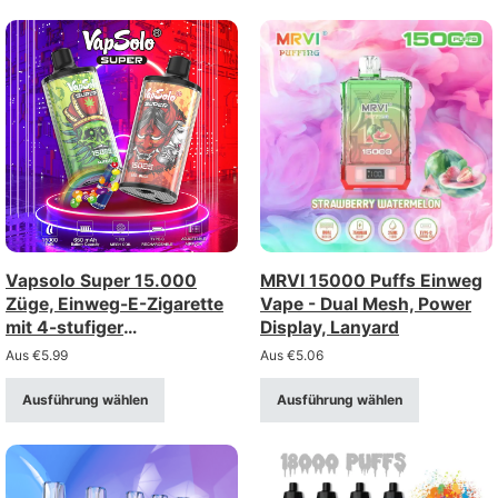
Vapsolo Super 15.000
MRVI 15000 Puffs Einweg
Züge, Einweg-E-Zigarette
Vape - Dual Mesh, Power
mit 4-stufiger
Display, Lanyard
Luftstromregelung –
Aus
€
5.99
Aus
€
5.06
aufladbar über Typ-C
(Stärke 2%/5%)
Ausführung wählen
Ausführung wählen