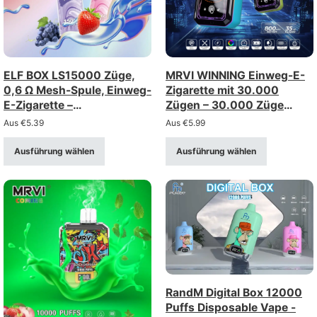
ELF BOX LS15000 Züge,
MRVI WINNING Einweg-E-
0,6 Ω Mesh-Spule, Einweg-
Zigarette mit 30.000
E-Zigarette –
Zügen – 30.000 Züge
wiederaufladbar über Typ-
(Stärke 2%/5%)
Aus
€
5.39
Aus
€
5.99
C-Anschluss (Stärke: 0–
5%)
Ausführung wählen
Ausführung wählen
RandM Digital Box 12000
Puffs Disposable Vape -