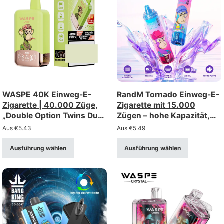
WASPE 40K Einweg-E-
RandM Tornado Einweg-E-
Zigarette | 40.000 Züge,
Zigarette mit 15.000
„Double Option Twins Dual
Zügen – hohe Kapazität,
Mesh“
gute Wahl,
Aus
€
5.43
Aus
€
5.49
Großhandelsrabatt
Ausführung wählen
Ausführung wählen