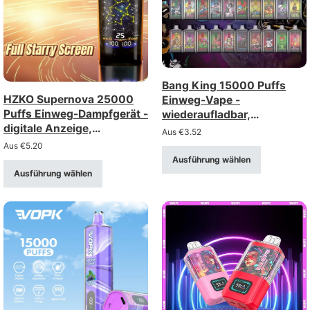
Bang King 15000 Puffs
HZKO Supernova 25000
Einweg-Vape -
Puffs Einweg-Dampfgerät -
wiederaufladbar,
digitale Anzeige,
einstellbarer Luftstrom
Aus
€
3.52
einstellbare Luftstrom,
Aus
€
5.20
Mesh-Spule
Ausführung wählen
Ausführung wählen