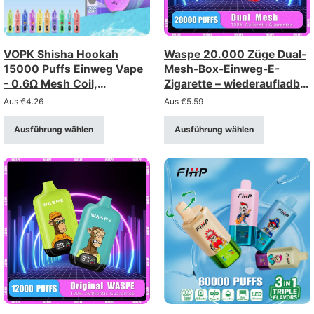
VOPK Shisha Hookah
Waspe 20.000 Züge Dual-
15000 Puffs Einweg Vape
Mesh-Box-Einweg-E-
- 0.6Ω Mesh Coil,
Zigarette – wiederaufladbar
wiederaufladbar
mit LCD-Display (Stärke 0-
Aus
€
4.26
Aus
€
5.59
5%)
Ausführung wählen
Ausführung wählen