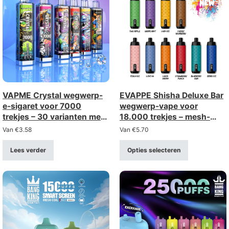
VAPME Crystal wegwerp-
EVAPPE Shisha Deluxe Bar
e-sigaret voor 7000
wegwerp-vape voor
trekjes – 30 varianten met
18.000 trekjes – mesh-
oplaadbare Type-C-
spiraal van 0,6 Ω,
Van
€
3.58
Van
€
5.70
aansluiting
oplaadbaar (sterkte 0–5%)
Lees verder
Opties selecteren