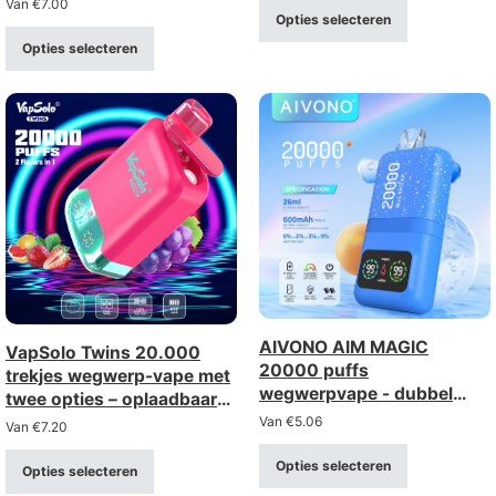
Van
€
7.00
Opties selecteren
aansluiting (sterkte 0–5%)
Opties selecteren
AIVONO AIM MAGIC
VapSolo Twins 20.000
20000 puffs
trekjes wegwerp-vape met
wegwerpvape - dubbel
twee opties – oplaadbaar
gaas, LCD-scherm
met display en twee opties
Van
€
5.06
Van
€
7.20
Opties selecteren
Opties selecteren