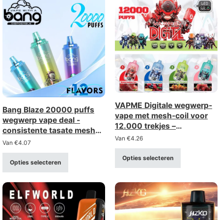
VAPME Digitale wegwerp-
Bang Blaze 20000 puffs
vape met mesh-coil voor
wegwerp vape deal -
12.000 trekjes –
consistente tasate mesh
oplaadbaar met digitaal
Van
€
4.26
coil, oplaadbaar
Van
€
4.07
display (sterkte 0-5%)
Opties selecteren
Opties selecteren