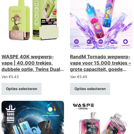
WASPE 40K wegwerp-
RandM Tornado wegwerp-
vape | 40.000 trekjes,
vape voor 15.000 trekjes –
dubbele optie, Twins Dual
grote capaciteit, goede
Mesh
keuze,
Van
€
5.43
Van
€
5.49
groothandelskorting
Opties selecteren
Opties selecteren