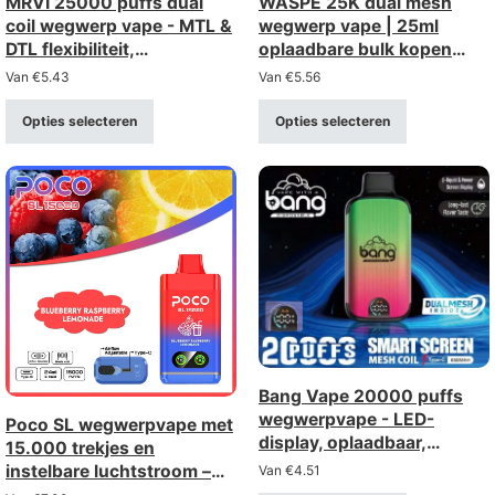
MRVI 25000 puffs dual
WASPE 25K dual mesh
coil wegwerp vape - MTL &
wegwerp vape | 25ml
DTL flexibiliteit,
oplaadbare bulk kopen
groothandel bulk kopen
groothandel
Van
€
5.43
Van
€
5.56
Opties selecteren
Opties selecteren
Bang Vape 20000 puffs
wegwerpvape - LED-
Poco SL wegwerpvape met
display, oplaadbaar,
15.000 trekjes en
gaasbobine
instelbare luchtstroom –
Van
€
4.51
oplaadbaar via Type-C-