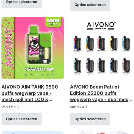
Opties selecteren
Opties selecteren
AIVONO AIM TANK 9500
AIVONO Boom Patriot
puffs wegwerp vape -
Edition 25000 puffs
mesh coil met LCD &
wegwerp vape - dual mesh
kinderslot
met LCD-scherm
Van
€
5.38
Van
€
7.48
Opties selecteren
Opties selecteren