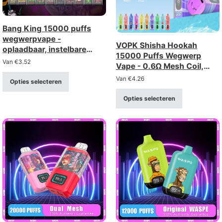
Bang King 15000 puffs
wegwerpvape -
VOPK Shisha Hookah
oplaadbaar, instelbare
15000 Puffs Wegwerp
luchtstroom
Van
€
3.52
Vape - 0.6Ω Mesh Coil,
Oplaadbaar
Van
€
4.26
Opties selecteren
Opties selecteren