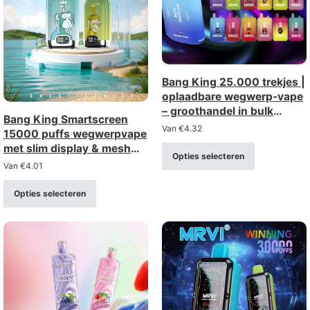
Bang King 25.000 trekjes |
oplaadbare wegwerp-vape
– groothandel in bulk
Bang King Smartscreen
(sterktes: 0%, 2%, 3%, 5%)
Van
€
4.32
15000 puffs wegwerpvape
met slim display & mesh
Opties selecteren
coil
Van
€
4.01
Opties selecteren