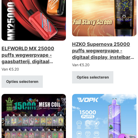
HZKO Supernova 25000
ELFWORLD MX 25000
puffs wegwerpvape -
puffs wegwerpvape -
digitaal display, instelbare
gaasbatterij, digitaal
luchtstroom, gaasbatterij
Van
€
5.20
display, instelbare
Van
€
5.20
luchtstroom
Opties selecteren
Opties selecteren