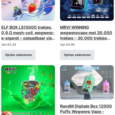
ELF BOX LS15000 trekjes,
MRVI WINNING
0,6 Ω mesh-coil, wegwerp-
wegwerpvape met 30.000
e-sigaret – oplaadbaar via
trekjes – 30.000 trekjes
Type-C-aansluiting
(sterkte 2%/5%)
Van
€
5.39
Van
€
5.99
(sterkte 0–5%)
Opties selecteren
Opties selecteren
RandM Digitale Box 12000
Puffs Wegwerp Vape -