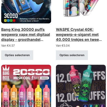
Bang King 30000 puffs
WASPE Crystal 40K:
wegwerp vape met digitaal
wegwerp-e-sigaret met
display - groothandel
40.000 trekjes en twee
bulklevering
opties (dubbele optie) –
Van
€
4.57
Van
€
5.04
groothandel in bulk
Opties selecteren
Opties selecteren