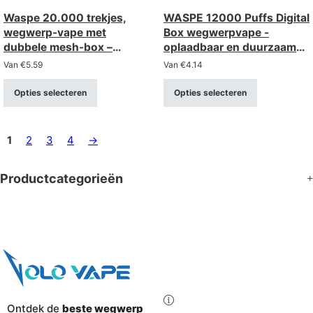
Waspe 20.000 trekjes,
WASPE 12000 Puffs Digital
wegwerp-vape met
Box wegwerpvape -
dubbele mesh-box –
oplaadbaar en duurzaam
oplaadbaar met LCD-
met slim display
Van
€
5.59
Van
€
4.14
scherm (sterkte 0-5%)
Opties selecteren
Opties selecteren
1
2
3
4
→
Productcategorieën
Ontdek de
beste wegwerp