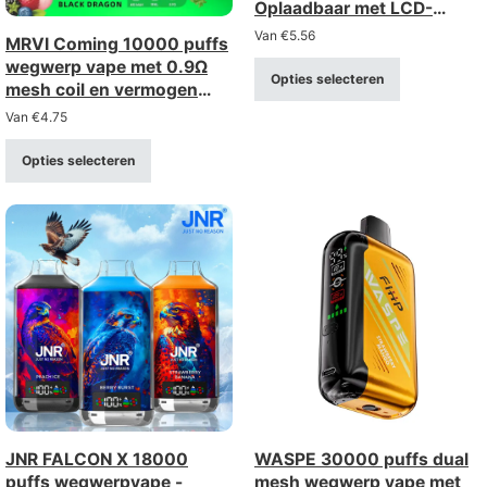
Oplaadbaar met LCD-
scherm
Van
€
5.56
MRVI Coming 10000 puffs
wegwerp vape met 0.9Ω
Opties selecteren
mesh coil en vermogen
display
Van
€
4.75
Opties selecteren
JNR FALCON X 18000
WASPE 30000 puffs dual
puffs wegwerpvape -
mesh wegwerp vape met