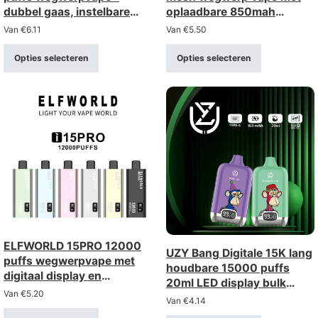
dubbel gaas, instelbare
oplaadbare 850mah
luchtstroom, digitaal
batterij
Van
€
6.11
Van
€
5.50
display
Opties selecteren
Opties selecteren
ELFWORLD 15PRO 12000
UZY Bang Digitale 15K lang
puffs wegwerpvape met
houdbare 15000 puffs
digitaal display en
20ml LED display bulk
instelbare luchtstroom
Van
€
5.20
wegwerp vape
Van
€
4.14