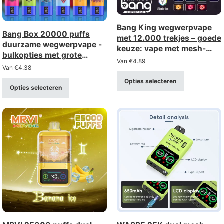
Bang King wegwerpvape
Bang Box 20000 puffs
met 12.000 trekjes – goede
duurzame wegwerpvape -
keuze: vape met mesh-
bulkopties met grote
spiraal, in bulk kopen,
Van
€
4.89
korting
Van
€
4.38
groothandel
Opties selecteren
Opties selecteren