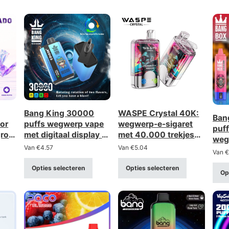
Bang King 30000
WASPE Crystal 40K:
Ban
or
puffs wegwerp vape
wegwerp-e-sigaret
puf
grote
met digitaal display -
met 40.000 trekjes
weg
groothandel
en twee opties
Van
€
4.57
Van
€
5.04
bulk
Van
€
bulklevering
(dubbele optie) –
kort
ing
groothandel in bulk
Opties selecteren
Opties selecteren
Op