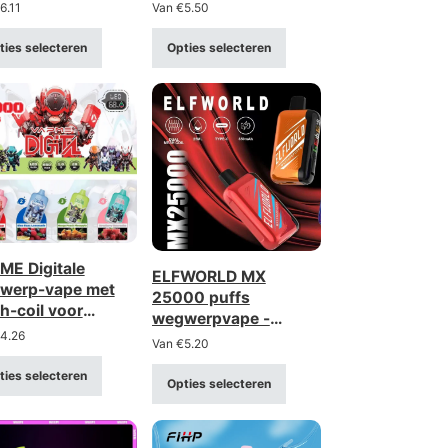
elbare
850mah batterij
6.11
Van
€
5.50
tstroom, digitaal
lay
ties selecteren
Opties selecteren
ME Digitale
ELFWORLD MX
werp-vape met
25000 puffs
h-coil voor
wegwerpvape -
00 trekjes –
4.26
gaasbatterij, digitaal
Van
€
5.20
aadbaar met
display, instelbare
taal display
ties selecteren
luchtstroom
Opties selecteren
rkte 0-5%)