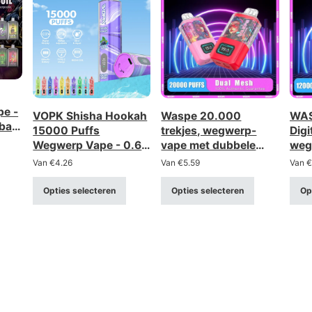
pe -
VOPK Shisha Hookah
Waspe 20.000
WAS
lbare
15000 Puffs
trekjes, wegwerp-
Digi
Wegwerp Vape - 0.6Ω
vape met dubbele
weg
Mesh Coil,
mesh-box –
opl
Van
€
4.26
Van
€
5.59
Van
€
Oplaadbaar
oplaadbaar met LCD-
duu
scherm (sterkte 0-
disp
Opties selecteren
Opties selecteren
Op
5%)