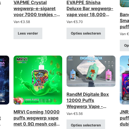
s
VAPME Crystal
EVAPPE Shisha
wegwerp-e-sigaret
Deluxe Bar wegwerp-
voor 7000 trekjes –
vape voor 18.000
Ban
30 varianten met
trekjes – mesh-spiraal
Sma
Van
€
3.58
Van
€
5.70
oplaadbare Type-C-
van 0,6 Ω, oplaadbaar
puf
aansluiting
(sterkte 0–5%)
met 
Lees verder
Opties selecteren
Van
€
mes
Op
RandM Digitale Box
12000 Puffs
Wegwerp Vape -
MRVI Coming 10000
JNR
Oplaadbaar met LCD-
Van
€
5.56
t
puffs wegwerp vape
puf
scherm
met 0.9Ω mesh coil
dub
Opties selecteren