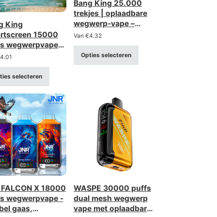
Bang King 25.000
trekjes | oplaadbare
wegwerp-vape –
g King
groothandel in bulk
rtscreen 15000
Van
€
4.32
(sterktes: 0%, 2%, 3%,
fs wegwerpvape
5%)
slim display &
Opties selecteren
4.01
h coil
ties selecteren
 FALCON X 18000
WASPE 30000 puffs
fs wegwerpvape -
dual mesh wegwerp
bel gaas,
vape met oplaadbare