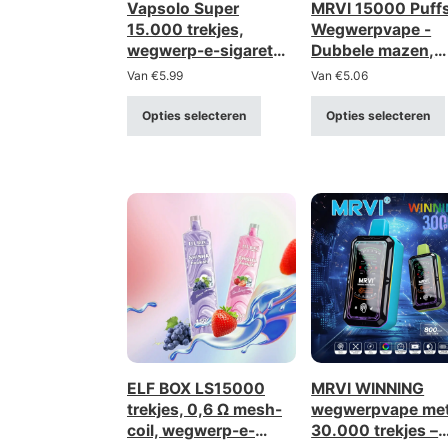
Vapsolo Super
MRVI 15000 Puff
15.000 trekjes,
Wegwerpvape -
wegwerp-e-sigaret
Dubbele mazen,
met in 4 niveaus
voedingsdisplay,
Van
€
5.99
Van
€
5.06
instelbare
sleutelkoord
luchtstroom –
Opties selecteren
Opties selecteren
oplaadbaar via Type-
C (sterkte 2%/5%)
ELF BOX LS15000
MRVI WINNING
trekjes, 0,6 Ω mesh-
wegwerpvape me
coil, wegwerp-e-
30.000 trekjes –