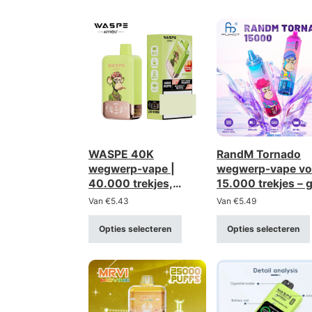
WASPE 40K
RandM Tornado
wegwerp-vape |
wegwerp-vape vo
40.000 trekjes,
15.000 trekjes – 
dubbele optie, Twins
capaciteit, goede
Van
€
5.43
Van
€
5.49
Dual Mesh
keuze,
groothandelskort
Opties selecteren
Opties selecteren