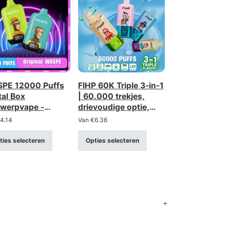
PE 12000 Puffs
FIHP 60K Triple 3-in-1
tal Box
| 60.000 trekjes,
werpvape -
drievoudige optie,
aadbaar en
bulkverpakking,
4.14
Van
€
6.36
rzaam met slim
wegwerp-vape
lay
ties selecteren
Opties selecteren