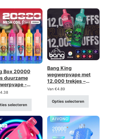
Bang King
g Box 20000
wegwerpvape met
fs duurzame
12.000 trekjes –
werpvape -
goede keuze: vape
Van
€
4.89
opties met grote
4.38
met mesh-spiraal, in
ing
bulk kopen,
Opties selecteren
ties selecteren
groothandel