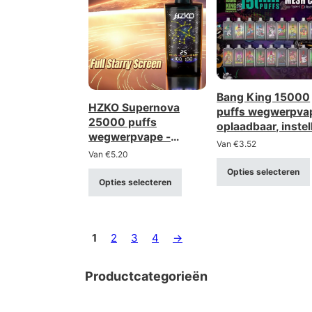
Bang King 15000
HZKO Supernova
puffs wegwerpva
25000 puffs
oplaadbaar, inste
wegwerpvape -
luchtstroom
Van
€
3.52
digitaal display,
Van
€
5.20
instelbare
Opties selecteren
luchtstroom,
Opties selecteren
gaasbatterij
1
2
3
4
→
Productcategorieën