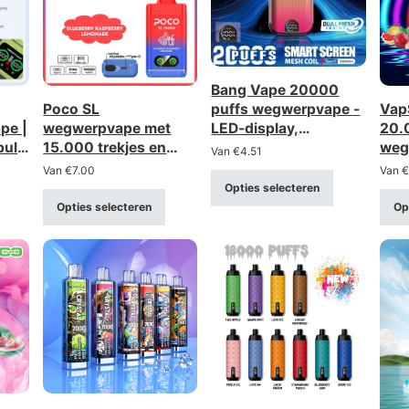
Bang Vape 20000
Poco SL
Vap
puffs wegwerpvape -
pe |
wegwerpvape met
20.
LED-display,
bulk
15.000 trekjes en
weg
oplaadbaar,
Van
€
4.51
el
instelbare
twee
gaasbobine
Van
€
7.00
Van
€
luchtstroom –
opl
Opties selecteren
oplaadbaar via Type-
disp
Opties selecteren
Op
C-aansluiting (sterkte
opti
0–5%)