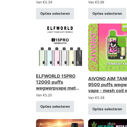
sigaret – oplaadbaar
30.000 trekjes
Van
€
5.39
Van
€
5.99
via Type-C-
(sterkte 2%/5%)
aansluiting (sterkte
Opties selecteren
Opties selecteren
0–5%)
ELFWORLD 15PRO
AIVONO AIM TAN
12000 puffs
9500 puffs wegw
wegwerpvape met
vape - mesh coil 
digitaal display en
Van
€
5.20
LCD & kinderslot
Van
€
5.38
instelbare
luchtstroom
Opties selecteren
Opties selecteren