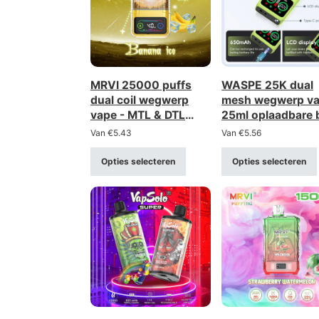
MRVI 25000 puffs
WASPE 25K dual
dual coil wegwerp
mesh wegwerp va
vape - MTL & DTL
25ml oplaadbare 
flexibiliteit,
kopen groothand
Van
€
5.43
Van
€
5.56
groothandel bulk
kopen
Opties selecteren
Opties selecteren