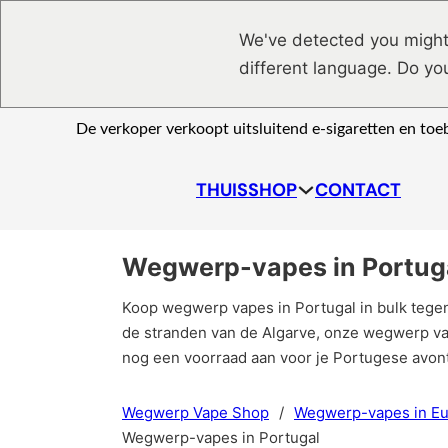
Ga naar hoofdinhoud
Ga naar voettekst
We've detected you might
different language. Do yo
De verkoper verkoopt uitsluitend e-sigaretten en to
THUIS
SHOP
CONTACT
Wegwerp-vapes in Portug
Koop wegwerp vapes in Portugal in bulk tegen 
de stranden van de Algarve, onze wegwerp vap
nog een voorraad aan voor je Portugese avon
Wegwerp Vape Shop
/
Wegwerp-vapes in E
Wegwerp-vapes in Portugal