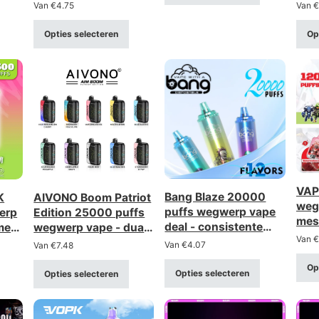
en vermogen display
inst
Van
€
4.75
Van
€
luch
disp
Opties selecteren
Op
VAP
Bang Blaze 20000
K
AIVONO Boom Patriot
weg
puffs wegwerp vape
erp
Edition 25000 puffs
mes
deal - consistente
met
wegwerp vape - dual
12.0
Van
€
tasate mesh coil,
mesh met LCD-
Van
€
4.07
Van
€
7.48
opl
oplaadbaar
scherm
digi
Op
Opties selecteren
Opties selecteren
(ste