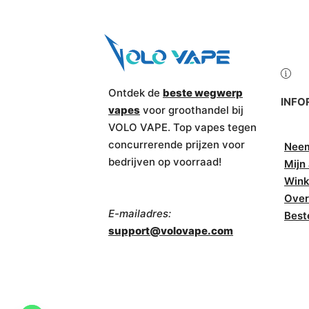
Ontdek de
beste wegwerp
INFO
vapes
voor groothandel bij
VOLO VAPE. Top vapes tegen
concurrerende prijzen voor
Neem
bedrijven op voorraad!
Mijn
Wink
Over
E-mailadres:
Best
support@volovape.com