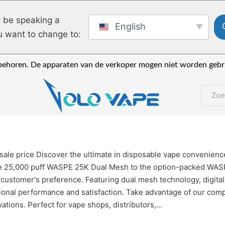
 be speaking a
English
u want to change to:
ebehoren. De apparaten van de verkoper mogen niet worden gebrui
Zoeke
ale price Discover the ultimate in disposable vape convenienc
ve 25,000 puff WASPE 25K Dual Mesh to the option-packed WASPE
ustomer's preference. Featuring dual mesh technology, digital 
nal performance and satisfaction. Take advantage of our compet
ations. Perfect for vape shops, distributors,…