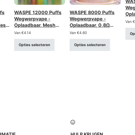
WAS
Weg
fs
WASPE 12000 Puffs
WASPE 8000 Puffs
Opl
Wegwerpvape -
Wegwerpvape -
Coil
Van
€
Mesh
Oplaadbaar, Mesh
Oplaadbaar, 0,8Ω
 LCD
Coil, LED-lampjes
Mesh Coil
Van
€
4.14
Van
€
4.60
Op
Opties selecteren
Opties selecteren
RMATIE
HULP KRIJGEN