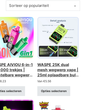
PE AIVIOU 6-in-1
WASPE 25K dual
000 trekjes |
mesh wegwerp vape |
stelbare wegwerp-
25ml oplaadbare bulk
 met 6 opties
kopen groothandel
6.23
Van
€
5.56
r groothandels
ties selecteren
Opties selecteren