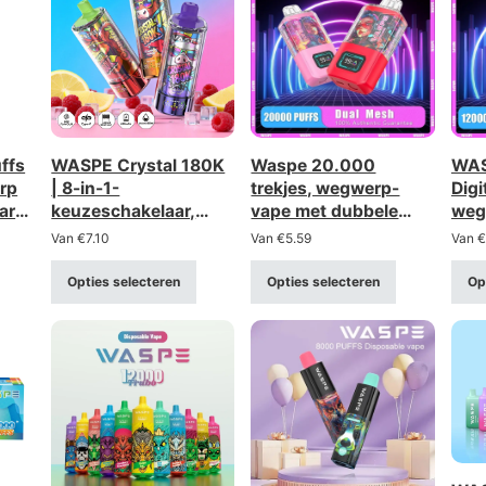
ffs
WASPE Crystal 180K
Waspe 20.000
WAS
rp
| 8-in-1-
trekjes, wegwerp-
Digi
are
keuzeschakelaar,
vape met dubbele
weg
180.000 trekjes, LED-
mesh-box –
opl
Van
€
7.10
Van
€
5.59
Van
€
display, wegwerpvape
oplaadbaar met LCD-
duu
in bulk
scherm (sterkte 0-
disp
Opties selecteren
Opties selecteren
Op
5%)