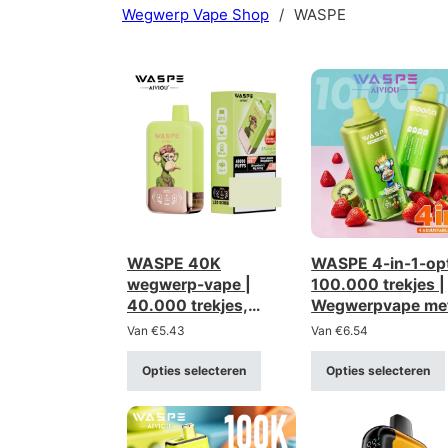
Wegwerp Vape Shop
/
WASPE
WASPE 40K
WASPE 4-in-1-op
wegwerp-vape |
100.000 trekjes |
40.000 trekjes,
Wegwerpvape me
dubbele optie, Twins
100.000 trekjes, 
Van
€
5.43
Van
€
6.54
Dual Mesh
opties en grootha
in bulk
Opties selecteren
Opties selecteren