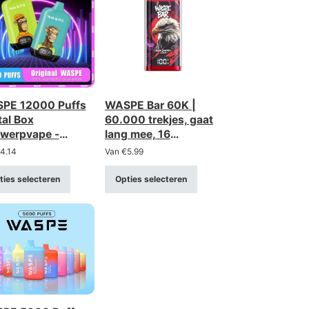
PE 12000 Puffs
WASPE Bar 60K |
tal Box
60.000 trekjes, gaat
werpvape -
lang mee, 16
aadbaar en
varianten,
4.14
Van
€
5.99
rzaam met slim
wegwerpvape in bulk
lay
ties selecteren
Opties selecteren