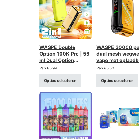
WASPE Double
WASPE 30000 pu
Option 100K Pro | 56
dual mesh wegwe
ml Dual Option
vape met oplaadb
bulkvape
850mah batterij
Van
€
5.99
Van
€
5.50
Opties selecteren
Opties selecteren