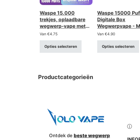
Waspe 15.000
Waspe 15000 Puf
trekjes, oplaadbare
Digitale Box
wegwerp-vape met
Wegwerpvape - 
LCD-scherm (sterkte
Coil, Oplaadbaar,
Van
€
4.75
Van
€
4.90
0-5%)
Opties selecteren
Opties selecteren
Productcategorieën
Ontdek de
beste wegwerp
INFO