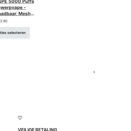
PE 5000 Puffs
werpvape -
aadbaar, Mesh
3.80
ties selecteren
VEILIGE BETALING