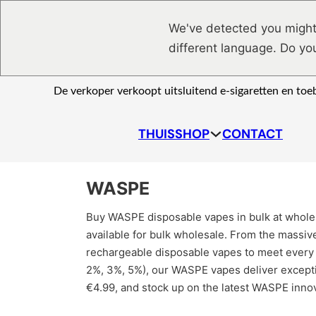
Ga naar hoofdinhoud
Ga naar voettekst
We've detected you might
different language. Do yo
De verkoper verkoopt uitsluitend e-sigaretten en to
THUIS
SHOP
CONTACT
WASPE
Buy WASPE disposable vapes in bulk at wholes
available for bulk wholesale. From the massi
rechargeable disposable vapes to meet every c
2%, 3%, 5%), our WASPE vapes deliver exceptio
€4.99, and stock up on the latest WASPE innov