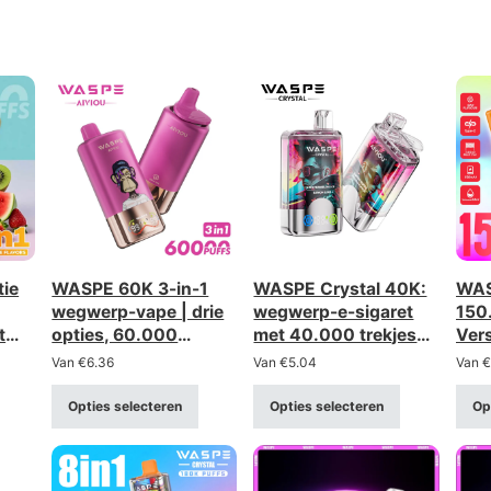
tie
WASPE 60K 3-in-1
WASPE Crystal 40K:
WAS
wegwerp-vape | drie
wegwerp-e-sigaret
150.
t
opties, 60.000
met 40.000 trekjes
Ver
4
trekjes, groothandel
en twee opties
vape
Van
€
6.36
Van
€
5.04
Van
€
ndel
in bulk
(dubbele optie) –
voo
groothandel in bulk
Opties selecteren
Opties selecteren
Op