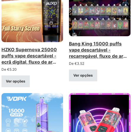
Bang King 15000 puffs
HZKO Supernova 25000
vape descartável -
puffs vape descartável -
recarregável, fluxo de ar
ecrã digital, fluxo de ar
ajustável
De
€
3.52
ajustável, bobina de rede
De
€
5.20
Ver opções
Ver opções