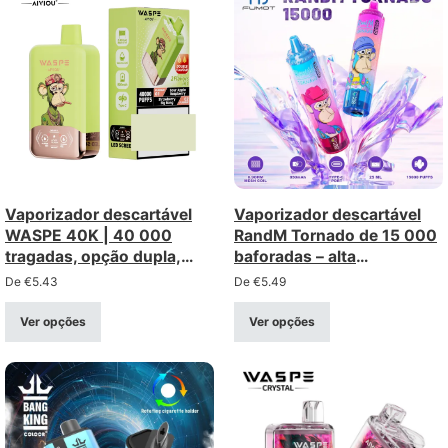
Vaporizador descartável
Vaporizador descartável
WASPE 40K | 40 000
RandM Tornado de 15 000
tragadas, opção dupla,
baforadas – alta
twins, malha dupla
capacidade, boa opção,
De
€
5.43
De
€
5.49
desconto por grosso
Ver opções
Ver opções