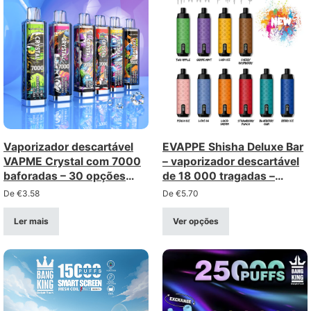
Vaporizador descartável
EVAPPE Shisha Deluxe Bar
VAPME Crystal com 7000
– vaporizador descartável
baforadas – 30 opções
de 18 000 tragadas –
com porta Type-C
bobina de malha de 0,6 Ω,
De
€
3.58
De
€
5.70
recarregável
recarregável (intensidade
de 0 a 5%)
Ler mais
Ver opções