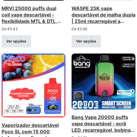
MRVI 25000 puffs dual
WASPE 25K vape
coil vape descartável -
descartável de malha dupla
flexibilidade MTL & DTL,
| 25ml recarregável a
comprar a granel por
granel comprar por
De
€
5.43
De
€
5.56
atacado
atacado
Ver opções
Ver opções
Bang Vape 20000 puffs
vape descartável - ecrã
Vaporizador descartável
LED, recarregável, bobina
Poco SL com 15 000
de rede