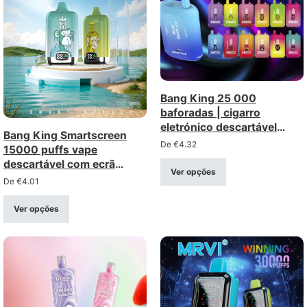
Bang King 25 000
baforadas | cigarro
eletrónico descartável
Bang King Smartscreen
recarregável – venda por
De
€
4.32
15000 puffs vape
grosso (intensidades 0%,
descartável com ecrã
2%, 3%, 5%)
Ver opções
inteligente e bobina de
De
€
4.01
rede
Ver opções