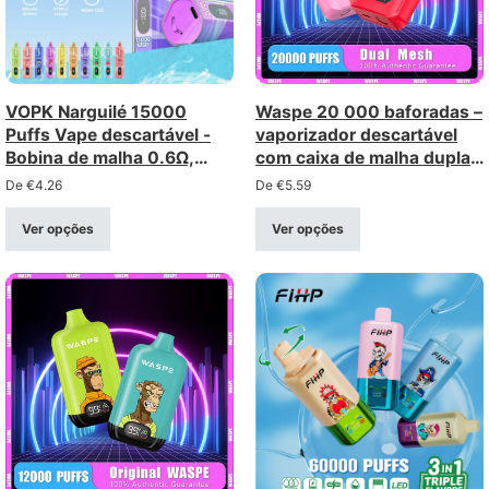
VOPK Narguilé 15000
Waspe 20 000 baforadas –
Puffs Vape descartável -
vaporizador descartável
Bobina de malha 0.6Ω,
com caixa de malha dupla –
recarregável
recarregável com ecrã LCD
De
€
4.26
De
€
5.59
(intensidade 0-5%)
Ver opções
Ver opções