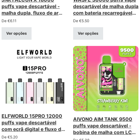
puffs vape descartável -
descartável de malha dupla
malha dupla, fluxo de ar
com bateria recarregável
ajustável, ecrã digital
de 850mah
De
€
6.11
De
€
5.50
Ver opções
Ver opções
ELFWORLD 15PRO 12000
AIVONO AIM TANK 9500
puffs vape descartável
puffs vape descartável -
com ecrã digital e fluxo de
bobina de malha com LCD
ar ajustável
De
€
5.20
e bloqueio para crianças