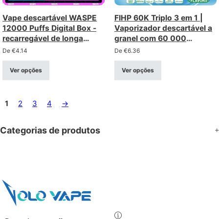
Vape descartável WASPE
FIHP 60K Triplo 3 em 1 |
12000 Puffs Digital Box -
Vaporizador descartável a
recarregável de longa
granel com 60 000
duração com ecrã
tragadas e opção tripla
De
€
4.14
De
€
6.36
inteligente
Ver opções
Ver opções
1
2
3
4
→
Categorias de produtos