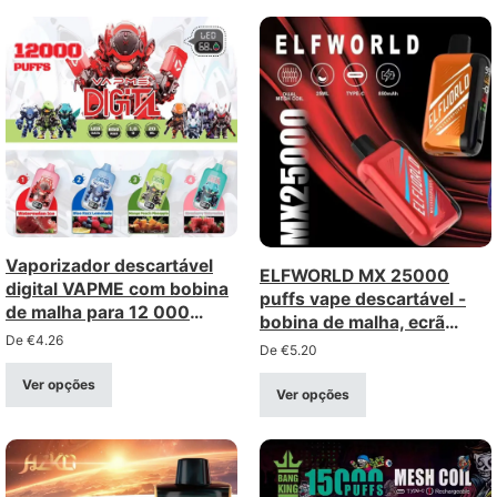
Vaporizador descartável
ELFWORLD MX 25000
digital VAPME com bobina
puffs vape descartável -
de malha para 12 000
bobina de malha, ecrã
baforadas – recarregável
De
€
4.26
digital, fluxo de ar ajustável
De
€
5.20
com ecrã digital
(intensidade de 0 a 5%)
Ver opções
Ver opções