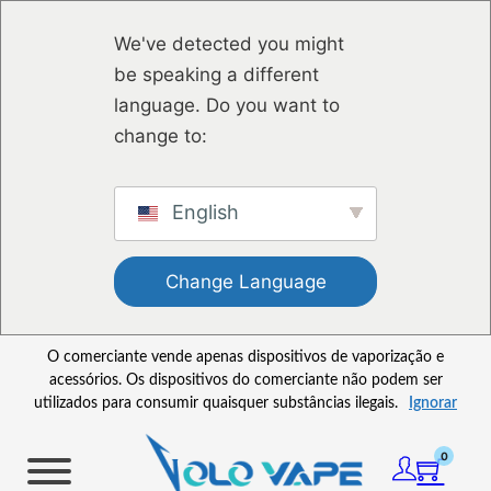
Saltar para o conteúdo principal
Ir para o footer
We've detected you might
be speaking a different
language. Do you want to
change to:
English
Change Language
O comerciante vende apenas dispositivos de vaporização e
acessórios. Os dispositivos do comerciante não podem ser
utilizados para consumir quaisquer substâncias ilegais.
Ignorar
0