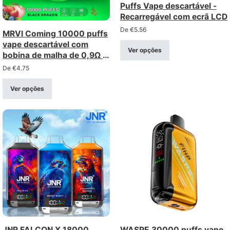
Puffs Vape descartável -
Recarregável com ecrã LCD
De
€
5.56
MRVI Coming 10000 puffs
vape descartável com
Ver opções
bobina de malha de 0,9Ω e
display de energia
De
€
4.75
Ver opções
JNR FALCON X 18000
WASPE 30000 puffs vape