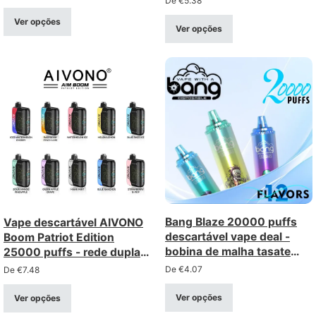
De
€
5.38
Ver opções
Ver opções
Bang Blaze 20000 puffs
Vape descartável AIVONO
descartável vape deal -
Boom Patriot Edition
bobina de malha tasate
25000 puffs - rede dupla
consistente, recarregável
com ecrã LCD
De
€
4.07
De
€
7.48
Ver opções
Ver opções