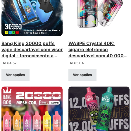
Bang King 30000 puffs
WASPE Crystal 40K:
vape descartável com visor
cigarro eletrónico
digital - fornecimento a
descartável com 40 000
granel por atacado
baforadas e duas opções
De
€
4.57
De
€
5.04
(opção dupla) – venda por
grosso a granel
Ver opções
Ver opções