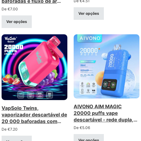
baforadas e fluxo de ar
De
€
4.51
ajustável – recarregável
De
€
7.00
Ver opções
com porta Type-C
(intensidade 0–5%)
Ver opções
AIVONO AIM MAGIC
VapSolo Twins,
20000 puffs vape
vaporizador descartável de
descartável - rede dupla,
20 000 baforadas com
ecrã LCD
dupla opção – recarregável
De
€
5.06
De
€
7.20
com ecrã
Ver opções