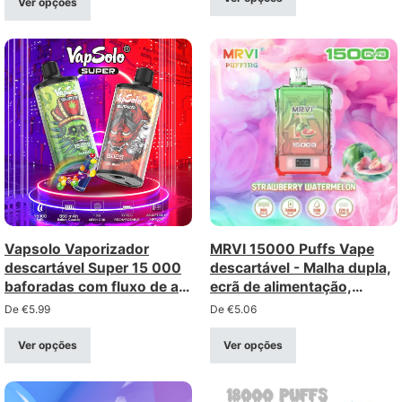
Ver opções
Vapsolo Vaporizador
MRVI 15000 Puffs Vape
descartável Super 15 000
descartável - Malha dupla,
baforadas com fluxo de ar
ecrã de alimentação,
ajustável em 4 níveis –
cordão de segurança
De
€
5.99
De
€
5.06
recarregável via Type-C
(potência 2%/5%)
Ver opções
Ver opções