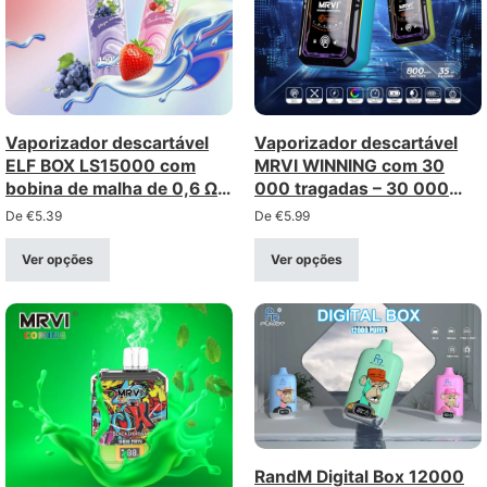
Vaporizador descartável
Vaporizador descartável
ELF BOX LS15000 com
MRVI WINNING com 30
bobina de malha de 0,6 Ω –
000 tragadas – 30 000
recarregável com porta
tragadas (intensidade
De
€
5.39
De
€
5.99
Type-C (intensidade de 0–
2%/5%)
5%)
Ver opções
Ver opções
RandM Digital Box 12000