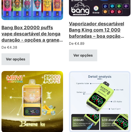
Vaporizador descartável
Bang Box 20000 puffs
Bang King com 12 000
vape descartável de longa
baforadas – boa opção
duração - opções a granel
com bobina de malha,
De
€
4.89
com grande desconto
De
€
4.38
compra a granel e por
grosso
Ver opções
Ver opções