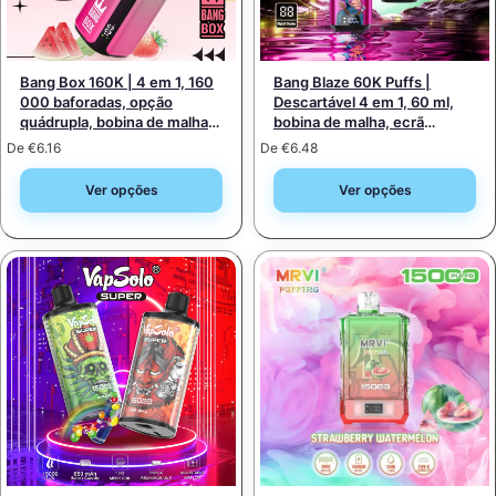
Bang Box 160K | 4 em 1, 160
Bang Blaze 60K Puffs |
000 baforadas, opção
Descartável 4 em 1, 60 ml,
quádrupla, bobina de malha
bobina de malha, ecrã
de 1,0 Ω, ecrã LCD,
inteligente, opção de
De
€
6.16
De
€
6.48
intensidade 0%-5%,
mudança de modo
vaporizador descartável
Ver opções
Ver opções
recarregável a granel