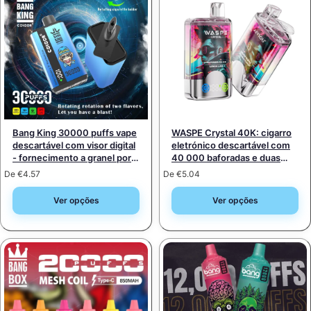
Bang King 30000 puffs vape
WASPE Crystal 40K: cigarro
descartável com visor digital
eletrónico descartável com
- fornecimento a granel por
40 000 baforadas e duas
atacado
opções (opção dupla) –
De
€
4.57
De
€
5.04
venda por grosso a granel
Ver opções
Ver opções