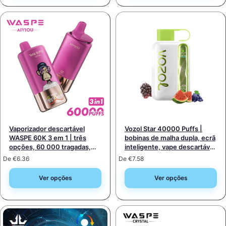
Vaporizador descartável
Vozol Star 40000 Puffs |
WASPE 60K 3 em 1 | três
bobinas de malha dupla, ecrã
opções, 60 000 tragadas,
inteligente, vape descartável
venda por grosso a granel
recarregável
De
€
6.36
De
€
7.58
Ver opções
Ver opções