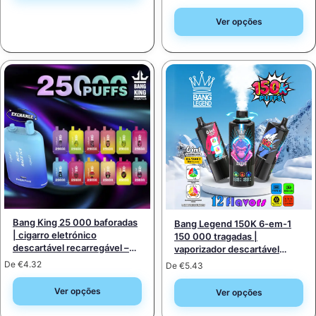
Ver opções
Bang King 25 000 baforadas
Bang Legend 150K 6-em-1
| cigarro eletrónico
150 000 tragadas |
descartável recarregável –
vaporizador descartável
venda por grosso
inteligente com várias
De
€
4.32
De
€
5.43
(intensidades 0%, 2%, 3%,
opções e ecrã LED
5%)
Ver opções
Ver opções