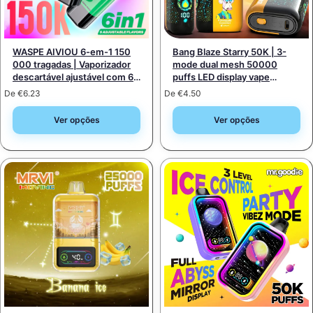
WASPE AIVIOU 6-em-1 150
Bang Blaze Starry 50K | 3-
000 tragadas | Vaporizador
mode dual mesh 50000
descartável ajustável com 6
puffs LED display vape
opções para grossistas
descartável
De
€
6.23
De
€
4.50
Ver opções
Ver opções