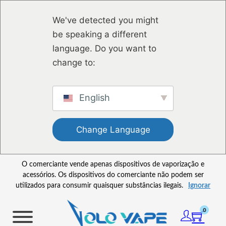
Saltar para o conteúdo principal
Ir para o footer
We've detected you might
be speaking a different
language. Do you want to
change to:
English
Change Language
O comerciante vende apenas dispositivos de vaporização e
acessórios. Os dispositivos do comerciante não podem ser
utilizados para consumir quaisquer substâncias ilegais.
Ignorar
0