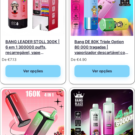
BANG LEADER STOLL 300K |
Bang DE 80K Triple Option
6 em 1 300000 puffs,
80 000 tragadas |
recarregável, vape
vaporizador descartável com
descartável a granel
opção ajustável, ecrã LCD e
De
€
7.13
De
€
4.90
bobinas de malha tripla
Ver opções
Ver opções