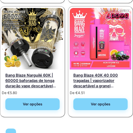
Bang Blaze Narguilé 60K |
Bang Blaze 40K 40 000
60000 baforadas de longa
tragadas | vaporizador
duração vape descartável
descartável a granel
encomenda a granel
recarregável com opção
De
€
5.80
De
€
4.51
dupla
Ver opções
Ver opções