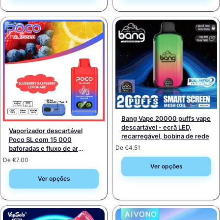
Bang Vape 20000 puffs vape
descartável - ecrã LED,
Vaporizador descartável
recarregável, bobina de rede
Poco SL com 15 000
De
€
4.51
baforadas e fluxo de ar
ajustável – recarregável com
De
€
7.00
porta Type-C (intensidade 0–
Ver opções
5%)
Ver opções