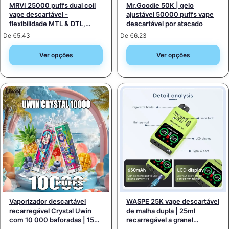
MRVI 25000 puffs dual coil
Mr.Goodie 50K | gelo
vape descartável -
ajustável 50000 puffs vape
flexibilidade MTL & DTL,
descartável por atacado
comprar a granel por atacado
De
€
5.43
De
€
6.23
Ver opções
Ver opções
Vaporizador descartável
WASPE 25K vape descartável
recarregável Crystal Uwin
de malha dupla | 25ml
com 10 000 baforadas | 15
recarregável a granel
opções, intensidade de 0 a
comprar por atacado