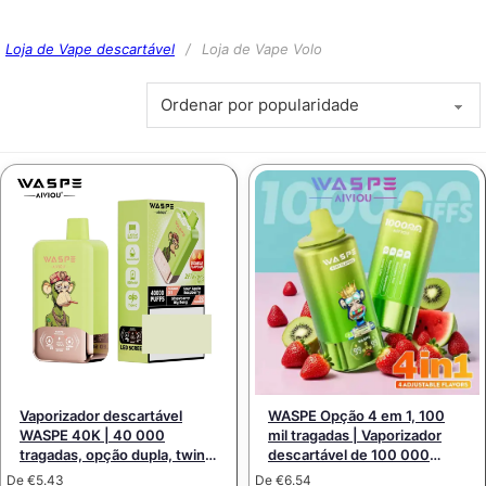
Loja de Vape descartável
/
Loja de Vape Volo
Vaporizador descartável
WASPE Opção 4 em 1, 100
WASPE 40K | 40 000
mil tragadas | Vaporizador
tragadas, opção dupla, twins,
descartável de 100 000
malha dupla
tragadas com 4 opções e
De
€
5.43
De
€
6.54