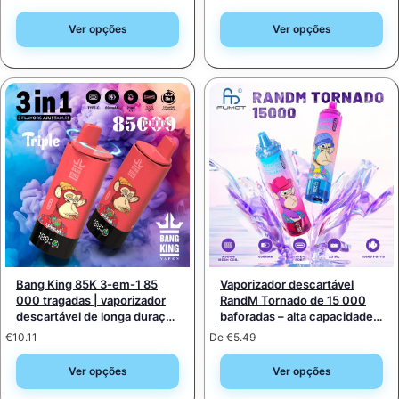
venda por grosso
Ver opções
Ver opções
Bang King 85K 3-em-1 85
Vaporizador descartável
000 tragadas | vaporizador
RandM Tornado de 15 000
descartável de longa duração
baforadas – alta capacidade,
com três opções – venda por
boa opção, desconto por
€
10.11
De
€
5.49
grosso
grosso
Ver opções
Ver opções