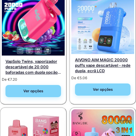
AIVONO AIM MAGIC 20000
VapSolo Twins, vaporizador
puffs vape descartável - rede
descartável de 20 000
dupla, ecrã LCD
baforadas com dupla opção –
recarregável com ecrã
De
€
5.06
De
€
7.20
Ver opções
Ver opções