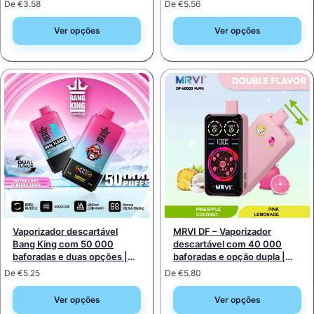
De
€
3.58
De
€
5.56
5%, venda por grosso
Ver opções
Ver opções
Vaporizador descartável
MRVI DF – Vaporizador
Bang King com 50 000
descartável com 40 000
baforadas e duas opções |
baforadas e opção dupla |
Capacidade de 50 ml, opção
Sistema 2 em 1, capacidade
De
€
5.25
De
€
5.80
suave, compacto e portátil
nominal de 40 mL
Ver opções
Ver opções