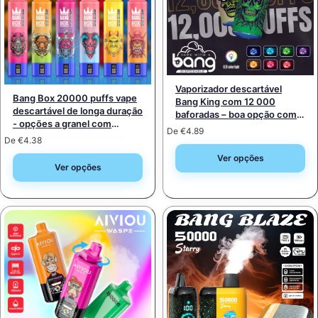
Vaporizador descartável
Bang Box 20000 puffs vape
Bang King com 12 000
descartável de longa duração
baforadas – boa opção com
- opções a granel com
bobina de malha, compra a
De
€
4.89
grande desconto
granel e por grosso
De
€
4.38
Ver opções
Ver opções