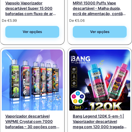
Vapsolo Vaporizador
MRVI 15000 Puffs Vape
descartável Super 15 000
descartável - Malha dupla,
baforadas com fluxo de ar
ecrã de alimentação, cordão
ajustável em 4 níveis –
de segurança
De
€
5.99
De
€
5.06
recarregável via Type-C
(potência 2%/5%)
Ver opções
Ver opções
Vaporizador descartável
Bang Legend 120K 5-em-1 |
VAPME Crystal com 7000
Vaporizador descartável
baforadas – 30 opções com
mega com 120 000 tragadas
porta Type-C recarregável
e 5 modos de funcionamento