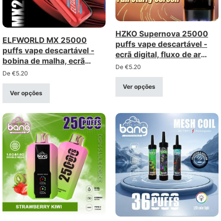
HZKO Supernova 25000
ELFWORLD MX 25000
puffs vape descartável -
puffs vape descartável -
ecrã digital, fluxo de ar
bobina de malha, ecrã
ajustável, bobina de rede
De
€
5.20
digital, fluxo de ar ajustável
De
€
5.20
Ver opções
Ver opções