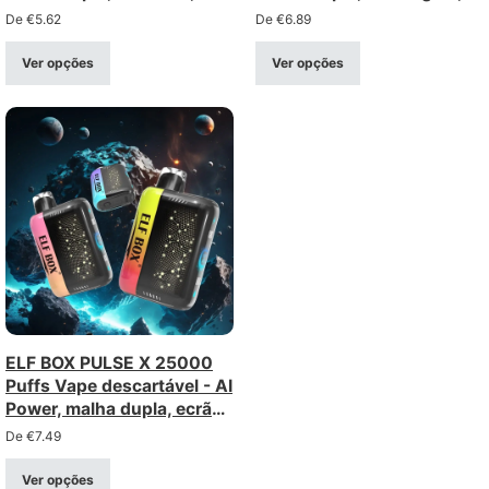
25.000 baforadas
fluxo de ar ajustável
De
€
5.62
De
€
6.89
Ver opções
Ver opções
ELF BOX PULSE X 25000
Puffs Vape descartável - AI
Power, malha dupla, ecrã
3D
De
€
7.49
Ver opções