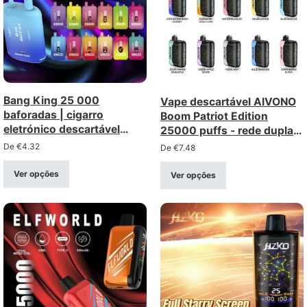
Bang King 25 000
Vape descartável AIVONO
baforadas | cigarro
Boom Patriot Edition
eletrónico descartável
25000 puffs - rede dupla
recarregável – venda por
com ecrã LCD
De
€
4.32
De
€
7.48
grosso (intensidades 0%,
2%, 3%, 5%)
Ver opções
Ver opções