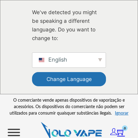
Saltar para o conteúdo principal
Ir para o footer
We've detected you might
be speaking a different
language. Do you want to
change to:
English
Change Language
O comerciante vende apenas dispositivos de vaporização e
acessórios. Os dispositivos do comerciante não podem ser
utilizados para consumir quaisquer substâncias ilegais.
Ignorar
0