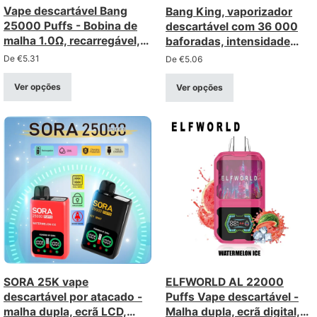
Vape descartável Bang
Bang King, vaporizador
25000 Puffs - Bobina de
descartável com 36 000
malha 1.0Ω, recarregável,
baforadas, intensidade
visor
0/2/3/5%, recarregável
De
€
5.31
De
€
5.06
com luz LED colorida,
compra a granel, preço
Ver opções
Ver opções
grossista
SORA 25K vape
ELFWORLD AL 22000
descartável por atacado -
Puffs Vape descartável -
malha dupla, ecrã LCD,
Malha dupla, ecrã digital,