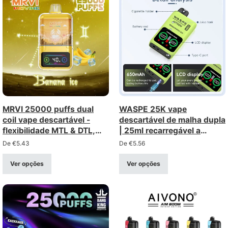
MRVI 25000 puffs dual
WASPE 25K vape
coil vape descartável -
descartável de malha dupla
flexibilidade MTL & DTL,
| 25ml recarregável a
comprar a granel por
granel comprar por
De
€
5.43
De
€
5.56
atacado
atacado
Ver opções
Ver opções