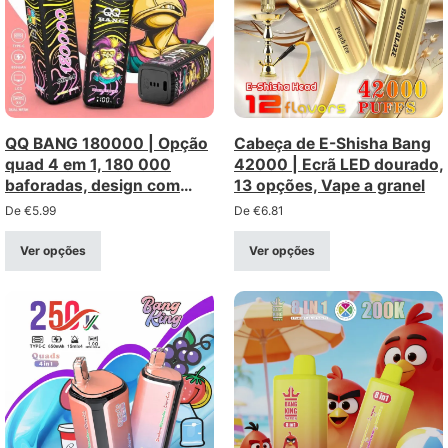
QQ BANG 180000 | Opção
Cabeça de E-Shisha Bang
quad 4 em 1, 180 000
42000 | Ecrã LED dourado,
baforadas, design com
13 opções, Vape a granel
macaco, vaporizador
De
€
5.99
De
€
6.81
descartável a granel
Ver opções
Ver opções