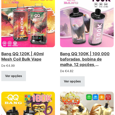
Bang QQ 120K | 40ml
Bang QQ 100K | 100 000
Mesh Coil Bulk Vape
baforadas, bobina de
malha, 12 opções,
De
€
4.99
recarregável por Type-C,
De
€
4.82
vaporizador descartável a
Ver opções
granel
Ver opções