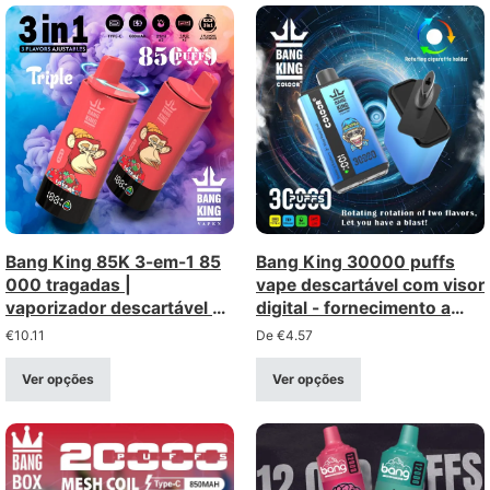
Bang King 85K 3-em-1 85
Bang King 30000 puffs
000 tragadas |
vape descartável com visor
vaporizador descartável de
digital - fornecimento a
longa duração com três
granel por atacado
€
10.11
De
€
4.57
opções – venda por grosso
Ver opções
Ver opções