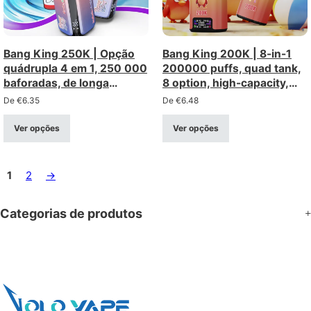
Bang King 250K | Opção
Bang King 200K | 8-in-1
quádrupla 4 em 1, 250 000
200000 puffs, quad tank,
baforadas, de longa
8 option, high-capacity,
duração, vaporizador
bulk disposable vape
De
€
6.35
De
€
6.48
descartável a granel
Ver opções
Ver opções
1
2
→
Categorias de produtos