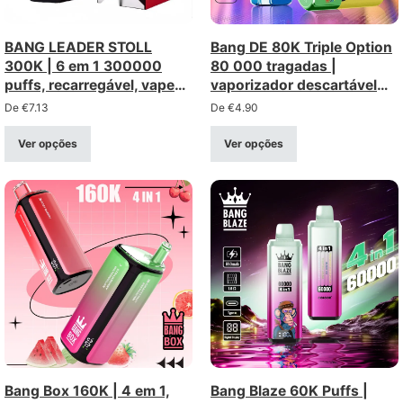
BANG LEADER STOLL
Bang DE 80K Triple Option
300K | 6 em 1 300000
80 000 tragadas |
puffs, recarregável, vape
vaporizador descartável
descartável a granel
com opção ajustável, ecrã
De
€
7.13
De
€
4.90
LCD e bobinas de malha
tripla
Ver opções
Ver opções
Bang Box 160K | 4 em 1,
Bang Blaze 60K Puffs |