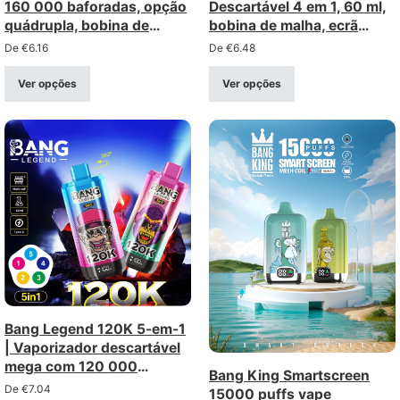
160 000 baforadas, opção
Descartável 4 em 1, 60 ml,
quádrupla, bobina de
bobina de malha, ecrã
malha de 1,0 Ω, ecrã LCD,
inteligente, opção de
De
€
6.16
De
€
6.48
intensidade 0%-5%,
mudança de modo
vaporizador descartável
Ver opções
Ver opções
recarregável a granel
Bang Legend 120K 5-em-1
| Vaporizador descartável
mega com 120 000
Bang King Smartscreen
tragadas e 5 modos de
De
€
7.04
15000 puffs vape