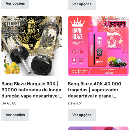
2%, 3%, 5%)
Ver opções
Ver opções
Bang Blaze Narguilé 60K |
Bang Blaze 40K 40 000
60000 baforadas de longa
tragadas | vaporizador
duração vape descartável
descartável a granel
encomenda a granel
recarregável com opção
De
€
5.80
De
€
4.51
dupla
Ver opções
Ver opções