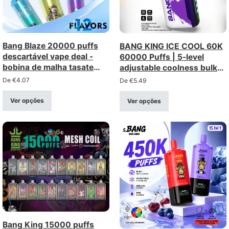
Bang Blaze 20000 puffs
BANG KING ICE COOL 60K
descartável vape deal -
60000 Puffs | 5-level
bobina de malha tasate
adjustable coolness bulk
consistente, recarregável
disposable vape
De
€
4.07
De
€
5.49
Ver opções
Ver opções
Bang King 15000 puffs