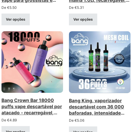
vape para grossistas e
malha 1.0Ω, recarregável,
distribuidores
visor
De
€
5.50
De
€
5.31
Ver opções
Ver opções
Bang Crown Bar 18000
Bang King, vaporizador
puffs vape descartável por
descartável com 36 000
atacado - recarregável,
baforadas, intensidade
bobina de malha
0/2/3/5%, recarregável
De
€
4.89
De
€
5.06
com luz LED colorida,
compra a granel, preço
Ver opções