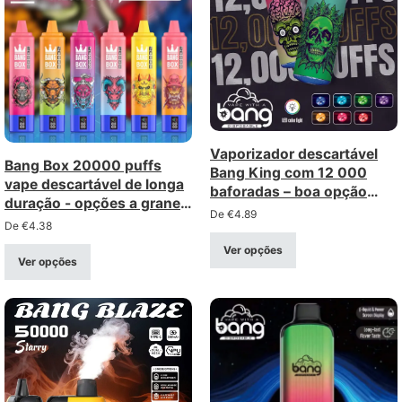
Vaporizador descartável
Bang Box 20000 puffs
Bang King com 12 000
vape descartável de longa
baforadas – boa opção
duração - opções a granel
com bobina de malha,
De
€
4.89
com grande desconto
De
€
4.38
compra a granel e por
grosso
Ver opções
Ver opções