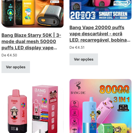
Bang Vape 20000 puffs
vape descartável - ecrã
Bang Blaze Starry 50K | 3-
LED, recarregável, bobina
mode dual mesh 50000
de rede
puffs LED display vape
De
€
4.51
descartável
De
€
4.50
Ver opções
Ver opções