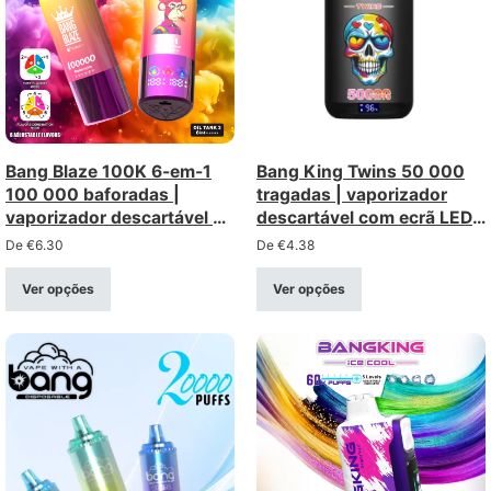
Bang Blaze 100K 6-em-1
Bang King Twins 50 000
100 000 baforadas |
tragadas | vaporizador
vaporizador descartável a
descartável com ecrã LED
granel com várias opções
de dupla opção – venda
De
€
6.30
De
€
4.38
por grosso
Ver opções
Ver opções