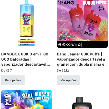
BANGBOX 80K 3 em 1, 80
Bang Leader 80K Puffs |
000 baforadas |
vaporizador descartável a
vaporizador descartável a
granel com dupla malha e
granel com três opções
três opções
De
€
5.74
De
€
5.12
Ver opções
Ver opções