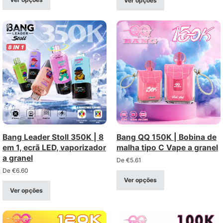
Ver opções
grossista
Bang Leader Stoll 350K | 8
Bang QQ 150K | Bobina de
em 1, ecrã LED, vaporizador
malha tipo C Vape a granel
a granel
De
€
5.61
De
€
6.60
Ver opções
Ver opções