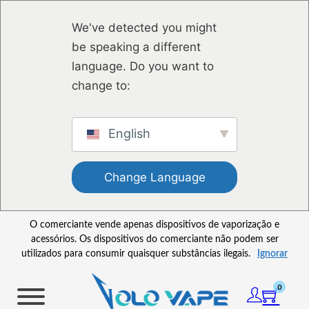
Saltar para o conteúdo principal
Ir para o footer
We've detected you might
be speaking a different
language. Do you want to
change to:
English
Change Language
O comerciante vende apenas dispositivos de vaporização e
acessórios. Os dispositivos do comerciante não podem ser
utilizados para consumir quaisquer substâncias ilegais.
Ignorar
0