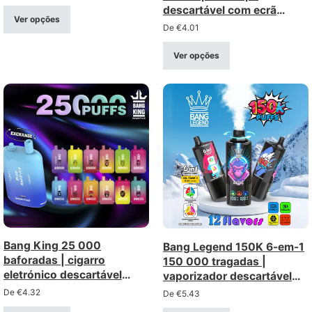
funcionamento
descartável com ecrã
Ver opções
inteligente e bobina de
De
€
4.01
rede
Ver opções
Bang King 25 000
Bang Legend 150K 6-em-1
baforadas | cigarro
150 000 tragadas |
eletrónico descartável
vaporizador descartável
recarregável – venda por
inteligente com várias
De
€
4.32
De
€
5.43
grosso (intensidades 0%,
opções e ecrã LED