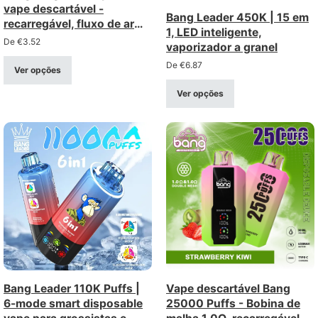
vape descartável -
Bang Leader 450K | 15 em
recarregável, fluxo de ar
1, LED inteligente,
ajustável
De
€
3.52
vaporizador a granel
De
€
6.87
Ver opções
Ver opções
Bang Leader 110K Puffs |
Vape descartável Bang
6-mode smart disposable
25000 Puffs - Bobina de