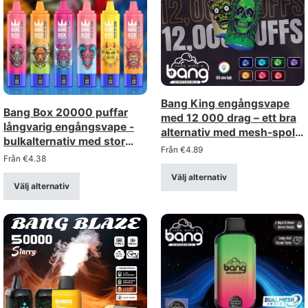
Bang King engångsvape
Bang Box 20000 puffar
med 12 000 drag – ett bra
långvarig engångsvape -
alternativ med mesh-spole,
bulkalternativ med stor
för grossistinköp i bulk
Från
€
4.89
rabatt
Från
€
4.38
Välj alternativ
Välj alternativ