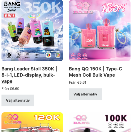
Bang Leader Stoll 350K |
Bang QQ 150K | Type-C
8-i-1, LED-display, bulk-
Mesh Coil Bulk Vape
vape
Från
€
5.61
Från
€
6.60
Välj alternativ
Välj alternativ