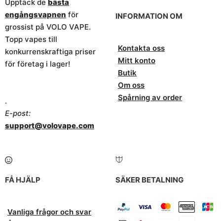
Upptäck de
bästa
engångsvapnen
för
INFORMATION OM
grossist på VOLO VAPE.
Topp vapes till
Kontakta oss
konkurrenskraftiga priser
Mitt konto
för företag i lager!
Butik
Om oss
Spårning av order
.
E-post:
support@volovape.com
FÅ HJÄLP
SÄKER BETALNING
Vanliga frågor och svar