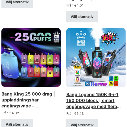
Välj alternativ
display och mesh-spole
Från
€
4.01
Välj alternativ
Bang King 25 000 drag |
Bang Legend 150K 6-i-1
uppladdningsbar
150 000 bloss | smart
engångsvape –
engångsvape med flera
grossistförsäljning i bulk
inställningar och LED-
Från
€
4.32
Från
€
5.43
(styrkorna 0%, 2%, 3%, 5%)
skärm
Välj alternativ
Välj alternativ