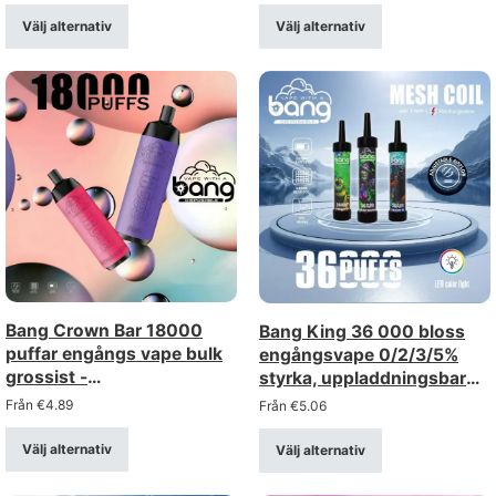
distributörer
Välj alternativ
Välj alternativ
Bang Crown Bar 18000
Bang King 36 000 bloss
puffar engångs vape bulk
engångsvape 0/2/3/5%
grossist -
styrka, uppladdningsbar
uppladdningsbar, mesh
med färgad LED-lampa,
Från
€
4.89
Från
€
5.06
Coil
köp i bulk, grossistpris
Välj alternativ
Välj alternativ