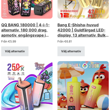
QQ BANG 180000 | 4-i-1-
Bang E-Shisha-huvud
alternativ, 180 000 drag,
42000 | Guldfärgad LED-
apmotiv, engångsvape i
display, 13 alternativ, Bulk
bulk
Vape
Från
€
5.99
Från
€
6.81
Välj alternativ
Välj alternativ