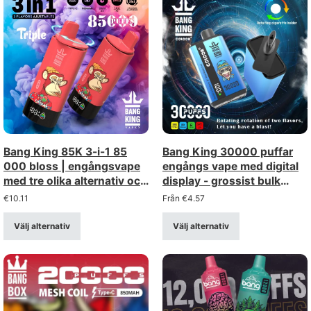
Bang King 85K 3-i-1 85
Bang King 30000 puffar
000 bloss | engångsvape
engångs vape med digital
med tre olika alternativ och
display - grossist bulk
lång livslängd –
leverans
€
10.11
Från
€
4.57
grossistförsäljning
Välj alternativ
Välj alternativ