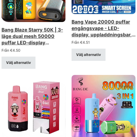
Bang Vape 20000 puffar
engångsvape - LED-
Bang Blaze Starry 50K | 3-
display, uppladdningsbar,
läge dual mesh 50000
mesh-spole
puffar LED-display
Från
€
4.51
engångs vape
Från
€
4.50
Välj alternativ
Välj alternativ