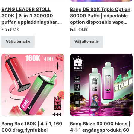
BANG LEADER STOLL
Bang DE 80K Triple Option
300K | 6-in-1 300000
80000 Puffs | adjustable
puffar, uppladdningsbar,
option disposable vape
bulk engångs vape
with LCD & triple mesh
Från
€
7.13
Från
€
4.90
coils
Välj alternativ
Välj alternativ
Bang Box 160K | 4-i-1, 160
Bang Blaze 60 000 bloss |
000 drag, fyrdubbel
4-i-1 engångsprodukt, 60