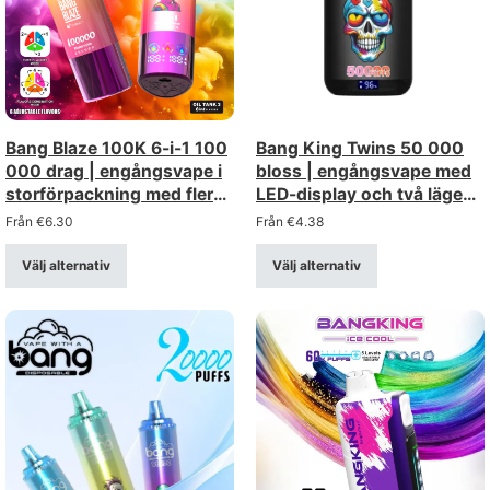
Bang Blaze 100K 6-i-1 100
Bang King Twins 50 000
000 drag | engångsvape i
bloss | engångsvape med
storförpackning med flera
LED-display och två lägen
alternativ
– grossistförsäljning
Från
€
6.30
Från
€
4.38
Välj alternativ
Välj alternativ