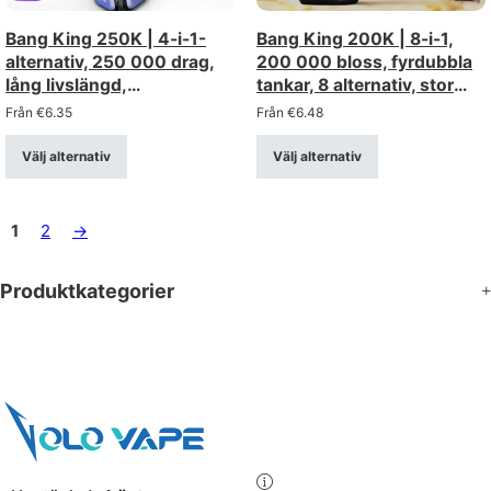
Bang King 250K | 4-i-1-
Bang King 200K | 8-i-1,
alternativ, 250 000 drag,
200 000 bloss, fyrdubbla
lång livslängd,
tankar, 8 alternativ, stor
engångsvape i bulk
kapacitet, engångsvape i
Från
€
6.35
Från
€
6.48
bulk
Välj alternativ
Välj alternativ
1
2
→
Produktkategorier