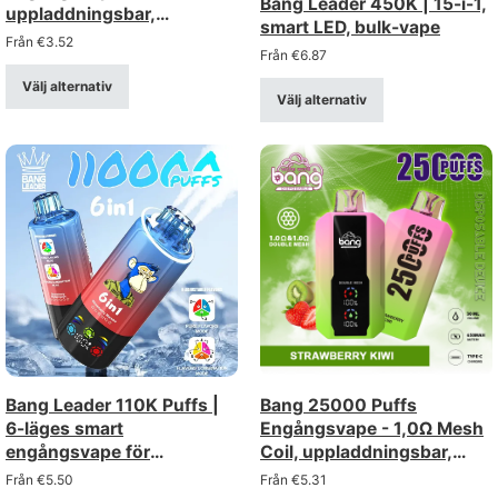
Bang Leader 450K | 15-i-1,
uppladdningsbar,
smart LED, bulk-vape
justerbart luftflöde
Från
€
3.52
Från
€
6.87
Välj alternativ
Välj alternativ
Bang Leader 110K Puffs |
Bang 25000 Puffs
6-läges smart
Engångsvape - 1,0Ω Mesh
engångsvape för
Coil, uppladdningsbar,
grossister och
display
Från
€
5.50
Från
€
5.31