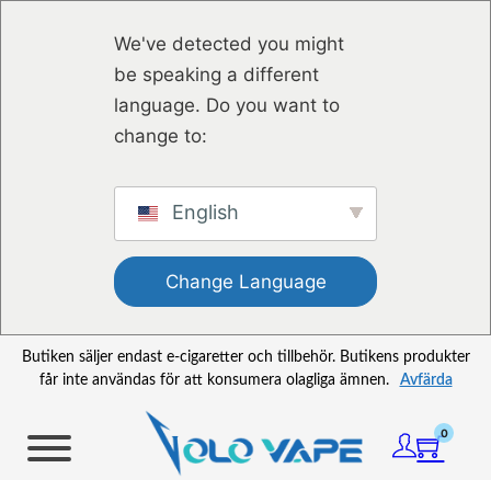
Hoppa till huvudinnehåll
Hoppa till sidfot
We've detected you might
be speaking a different
language. Do you want to
change to:
English
Change Language
Butiken säljer endast e-cigaretter och tillbehör. Butikens produkter
får inte användas för att konsumera olagliga ämnen.
Avfärda
0