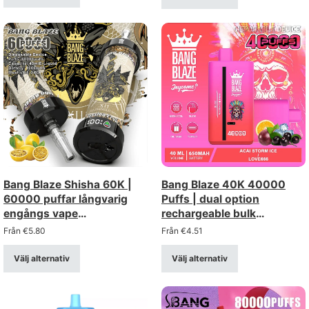
Bang Blaze Shisha 60K |
Bang Blaze 40K 40000
60000 puffar långvarig
Puffs | dual option
engångs vape
rechargeable bulk
bulkbeställning
disposbale vape
Från
€
5.80
Från
€
4.51
Välj alternativ
Välj alternativ