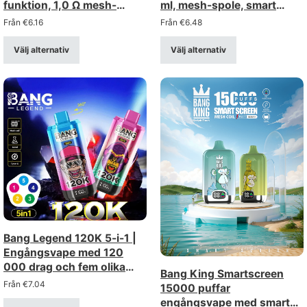
funktion, 1,0 Ω mesh-
ml, mesh-spole, smart
spole, LCD-skärm, styrka
display, valbar
Från
€
6.16
Från
€
6.48
0%–5%, uppladdningsbar
lägesomkoppling
engångsvape i
Välj alternativ
Välj alternativ
bulkförpackning
Bang Legend 120K 5-i-1 |
Engångsvape med 120
000 drag och fem olika
Bang King Smartscreen
lägen
Från
€
7.04
15000 puffar
engångsvape med smart