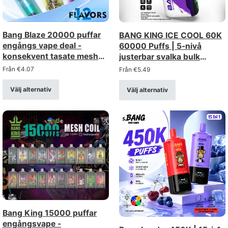
Bang Blaze 20000 puffar
BANG KING ICE COOL 60K
engångs vape deal -
60000 Puffs | 5-nivå
konsekvent tasate mesh
justerbar svalka bulk
coil, uppladdningsbar
engångs vape
Från
€
4.07
Från
€
5.49
Välj alternativ
Välj alternativ
Bang King 15000 puffar
engångsvape -