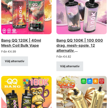
Bang QQ 120K | 40ml
Bang QQ 100K | 100 000
Mesh Coil Bulk Vape
drag, mesh-spole, 12
alternativ,
Från
€
4.99
uppladdningsbar via Type-
Från
€
4.82
C, engångsvape i bulk
Välj alternativ
Välj alternativ