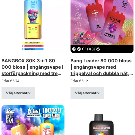
BANGBOX 80K 3-i-1 80
Bang Leader 80 000 bloss
000 bloss | engångsvape i
| engångsvape med
storförpackning med tre
trippelval och dubbla nät, i
olika alternativ
bulkförpackning
Från
€
5.74
Från
€
5.12
Välj alternativ
Välj alternativ