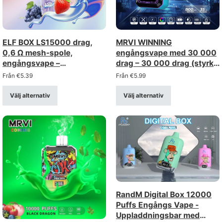
ELF BOX LS15000 drag,
MRVI WINNING
0,6 Ω mesh-spole,
engångsvape med 30 000
engångsvape –
drag – 30 000 drag (styrka
uppladdningsbar via USB-
2%/5%)
Från
€
5.39
Från
€
5.99
C-anslutning (styrka 0–
5%)
Välj alternativ
Välj alternativ
RandM Digital Box 12000
Puffs Engångs Vape -
Uppladdningsbar med