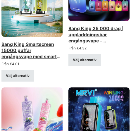
Bang King 25 000 drag |
uppladdningsbar
engångsvape –
Bang King Smartscreen
grossistförsäljning i bulk
Från
€
4.32
15000 puffar
(styrkorna 0%, 2%, 3%, 5%)
engångsvape med smart
Välj alternativ
display och mesh-spole
Från
€
4.01
Välj alternativ