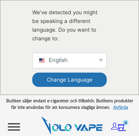
Hoppa till huvudinnehåll
Hoppa till sidfot
We've detected you might
be speaking a different
language. Do you want to
change to:
English
Change Language
Butiken säljer endast e-cigaretter och tillbehör. Butikens produkter
får inte användas för att konsumera olagliga ämnen.
Avfärda
0