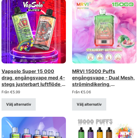
Vapsolo Super 15 000
MRVI 15000 Puffs
drag, engångsvape med 4-
engångsvape - Dual Mesh,
stegs justerbart luftflöde –
strömindikering,
uppladdningsbar via USB-
nyckelband
Från
€
5.99
Från
€
5.06
C (styrka 2%/5%)
Välj alternativ
Välj alternativ