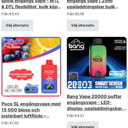
spole engångs vape - MTL
engångs vape | 25ml
& DTL flexibilitet, bulk köpa
uppladdningsbar bulk
grossist
köpa grossist
Från
€
5.43
Från
€
5.56
Välj alternativ
Välj alternativ
Bang Vape 20000 puffar
engångsvape - LED-
Poco SL engångsvape med
display, uppladdningsbar,
15 000 bloss och
mesh-spole
justerbart luftflöde –
Från
€
4.51
uppladdningsbar via USB-
Från
€
7.00
Välj alternativ
C-anslutning (styrka 0–