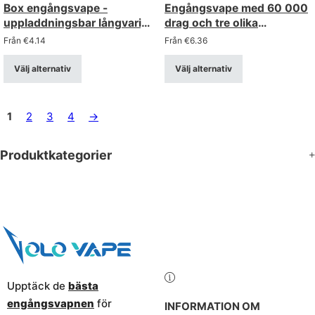
Box engångsvape -
Engångsvape med 60 000
uppladdningsbar långvarig
drag och tre olika
med smart display
alternativ, i
Från
€
4.14
Från
€
6.36
bulkförpackning
Välj alternativ
Välj alternativ
1
2
3
4
→
Produktkategorier
Upptäck de
bästa
engångsvapnen
för
INFORMATION OM