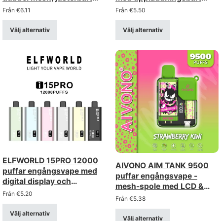
luftflöde, digital display
850mah-batteri
Från
€
6.11
Från
€
5.50
Välj alternativ
Välj alternativ
ELFWORLD 15PRO 12000
AIVONO AIM TANK 9500
puffar engångsvape med
puffar engångsvape -
digital display och
mesh-spole med LCD &
justerbart luftflöde
Från
€
5.20
barnlås
Från
€
5.38
Välj alternativ
Välj alternativ