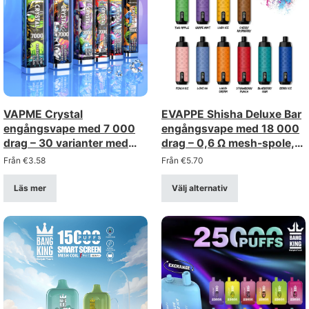
VAPME Crystal
EVAPPE Shisha Deluxe Bar
engångsvape med 7 000
engångsvape med 18 000
drag – 30 varianter med
drag – 0,6 Ω mesh-spole,
uppladdningsbar Type-C-
uppladdningsbar (styrka
Från
€
3.58
Från
€
5.70
anslutning
0–5%)
Läs mer
Välj alternativ