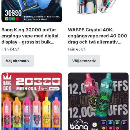
Bang King 30000 puffar
WASPE Crystal 40K:
engångs vape med digital
engångsvape med 40 000
display - grossist bulk
drag och två alternativ
leverans
(dubbelversion) –
Från
€
4.57
Från
€
5.04
grossistförsäljning i bulk
Välj alternativ
Välj alternativ