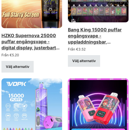
Bang King 15000 puffar
HZKO Supernova 25000
engångsvape -
puffar engångsvape -
uppladdningsbar,
digital display, justerbart
justerbart luftflöde
Från
€
3.52
luftflöde, mesh-spole
Från
€
5.20
Välj alternativ
Välj alternativ