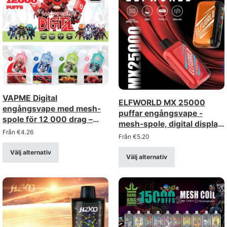
VAPME Digital
ELFWORLD MX 25000
engångsvape med mesh-
puffar engångsvape -
spole för 12 000 drag –
mesh-spole, digital display,
uppladdningsbar med
Från
€
4.26
justerbart luftflöde
Från
€
5.20
digital display (styrka 0–
5%)
Välj alternativ
Välj alternativ