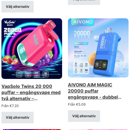
5%)
Välj alternativ
AIVONO AIM MAGIC
VapSolo Twins 20 000
20000 puffar
puffar – engångsvape med
engångsvape - dubbel
två alternativ –
mesh, LCD-display
uppladdningsbar med
Från
€
5.06
Från
€
7.20
display
Välj alternativ
Välj alternativ