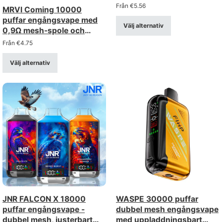
LCD-display
Från
€
5.56
MRVI Coming 10000
puffar engångsvape med
Välj alternativ
0,9Ω mesh-spole och
effektdisplay
Från
€
4.75
Välj alternativ
JNR FALCON X 18000
WASPE 30000 puffar
puffar engångsvape -
dubbel mesh engångsvape
dubbel mesh, justerbart
med uppladdningsbart