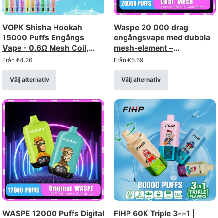
VOPK Shisha Hookah
Waspe 20 000 drag
15000 Puffs Engångs
engångsvape med dubbla
Vape - 0.6Ω Mesh Coil,
mesh-element –
Uppladdningsbar
uppladdningsbar med
Från
€
4.26
Från
€
5.59
LCD-skärm (styrka 0-5%)
Välj alternativ
Välj alternativ
WASPE 12000 Puffs Digital
FIHP 60K Triple 3-i-1 |