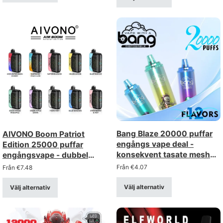
Bang Blaze 20000 puffar
AIVONO Boom Patriot
engångs vape deal -
Edition 25000 puffar
konsekvent tasate mesh
engångsvape - dubbel
coil, uppladdningsbar
mesh med LCD-display
Från
€
4.07
Från
€
7.48
Välj alternativ
Välj alternativ