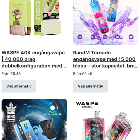
WASPE 40K engångsvape
RandM Tornado
| 40 000 drag,
engångsvape med 15 000
dubbelkonfiguration med
bloss – stor kapacitet, bra
dubbla mesh-element
val, grossistrabatt
Från
€
5.43
Från
€
5.49
Välj alternativ
Välj alternativ