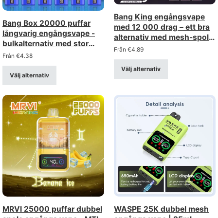
Bang King engångsvape
Bang Box 20000 puffar
med 12 000 drag – ett bra
långvarig engångsvape -
alternativ med mesh-spole,
bulkalternativ med stor
för grossistinköp i bulk
Från
€
4.89
rabatt
Från
€
4.38
Välj alternativ
Välj alternativ
MRVI 25000 puffar dubbel
WASPE 25K dubbel mesh