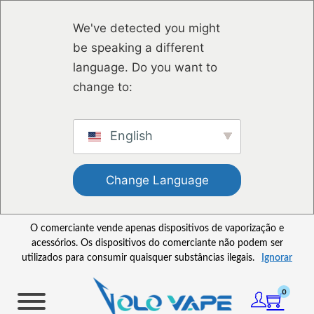
Saltar para o conteúdo principal
Ir para o footer
We've detected you might
be speaking a different
language. Do you want to
change to:
English
Change Language
O comerciante vende apenas dispositivos de vaporização e
acessórios. Os dispositivos do comerciante não podem ser
utilizados para consumir quaisquer substâncias ilegais.
Ignorar
0