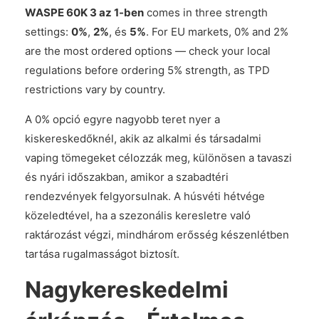
WASPE 60K 3 az 1-ben
comes in three strength
settings:
0%
,
2%
, és
5%
. For EU markets, 0% and 2%
are the most ordered options — check your local
regulations before ordering 5% strength, as TPD
restrictions vary by country.
A 0% opció egyre nagyobb teret nyer a
kiskereskedőknél, akik az alkalmi és társadalmi
vaping tömegeket célozzák meg, különösen a tavaszi
és nyári időszakban, amikor a szabadtéri
rendezvények felgyorsulnak. A húsvéti hétvége
közeledtével, ha a szezonális keresletre való
raktározást végzi, mindhárom erősség készenlétben
tartása rugalmasságot biztosít.
Nagykereskedelmi