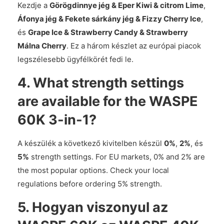
Kezdje a
Görögdinnye jég & Eper Kiwi & citrom Lime
,
Áfonya jég & Fekete sárkány jég & Fizzy Cherry Ice
,
és
Grape Ice & Strawberry Candy & Strawberry
Málna Cherry
. Ez a három készlet az európai piacok
legszélesebb ügyfélkörét fedi le.
4. What strength settings
are available for the WASPE
60K 3-in-1?
A készülék a következő kivitelben készül
0%
,
2%
, és
5%
strength settings. For EU markets, 0% and 2% are
the most popular options. Check your local
regulations before ordering 5% strength.
5. Hogyan viszonyul az