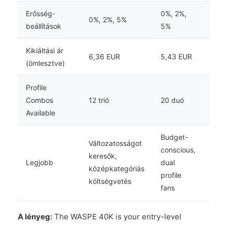
Erősség-
0%, 2%,
0%, 2%, 5%
0%, 
beállítások
5%
Kikiáltási ár
6,36 EUR
5,43 EUR
12,1
(ömlesztve)
Profile
Töb
Combos
12 trió
20 duó
nég
Available
Budget-
Változatosságot
conscious,
Max
keresők,
Legjobb
dual
puffs
középkategóriás
profile
expl
költségvetés
fans
A lényeg:
The WASPE 40K is your entry-level