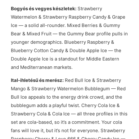
Bogyós és vegyes készletek:
Strawberry
Watermelon & Strawberry Raspberry Candy & Grape
Ice — a solid all-rounder. Mixed Berries & Gummy
Bear & Mixed Fruit — the Gummy Bear profile pulls in
younger demographics. Blueberry Raspberry &
Blueberry Cotton Candy & Double Apple Ice — the
Double Apple Ice is a standout for Middle Eastern
and Mediterranean markets.
Ital-ihletésű és merész:
Red Bull Ice & Strawberry
Mango & Strawberry Watermelon Bubblegum — Red
Bull Ice appeals to the energy drink crowd, and the
bubblegum adds a playful twist. Cherry Cola Ice &
Strawberry Cola & Cola Ice — all three profiles in this
set are cola-based, so it’s a commitment. Your cola
fans will love it, but it’s not for everyone. Strawberry
Raspberry Cherry & Love 666 & Cherry Candy Ice —