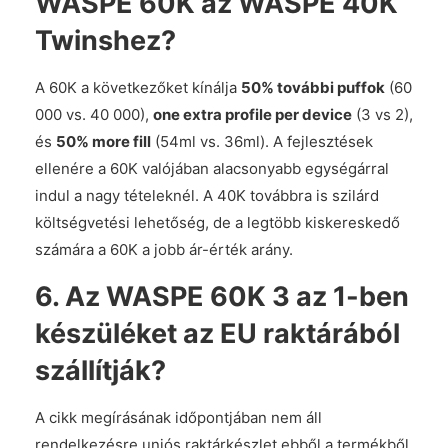
WASPE 60K az WASPE 40K
Twinshez?
A 60K a következőket kínálja
50% további puffok
(60
000 vs. 40 000),
one extra profile per device
(3 vs 2),
és
50% more fill
(54ml vs. 36ml). A fejlesztések
ellenére a 60K valójában alacsonyabb egységárral
indul a nagy tételeknél. A 40K továbbra is szilárd
költségvetési lehetőség, de a legtöbb kiskereskedő
számára a 60K a jobb ár-érték arány.
6. Az WASPE 60K 3 az 1-ben
készüléket az EU raktárából
szállítják?
A cikk megírásának időpontjában nem áll
rendelkezésre uniós raktárkészlet ebből a termékből.