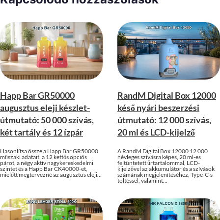
Happ Bar GR50000
RandM Digital Box 12000
augusztus eleji készlet-
késő nyári beszerzési
útmutató: 50 000 szívás,
útmutató: 12 000 szívás,
két tartály és 12 ízpár
20 ml és LCD-kijelző
Hasonlítsa össze a Happ Bar GR50000
A RandM Digital Box 12000 12 000
műszaki adatait, a 12 kettős opciós
névleges szívásra képes, 20 ml-es
párot, a négy aktív nagykereskedelmi
feltüntetett űrtartalommal, LCD-
szintet és a Happ Bar CK40000-et,
kijelzővel az akkumulátor és a szívások
mielőtt megtervezné az augusztus eleji…
számának megjelenítéséhez, Type-C-s
töltéssel, valamint…