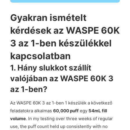
Gyakran ismételt
kérdések az WASPE 60K
3 az 1-ben készülékkel
kapcsolatban
1. Hány slukkot szállít
valójában az WASPE 60K 3
az 1-ben?
Az WASPE 60K 3 az 1-ben 1 készülék a következő
feladatokra alkalmas
60,000 puff
egy
54mL fill
volume
. In my testing over three weeks of regular
use, the puff count held up consistently with no