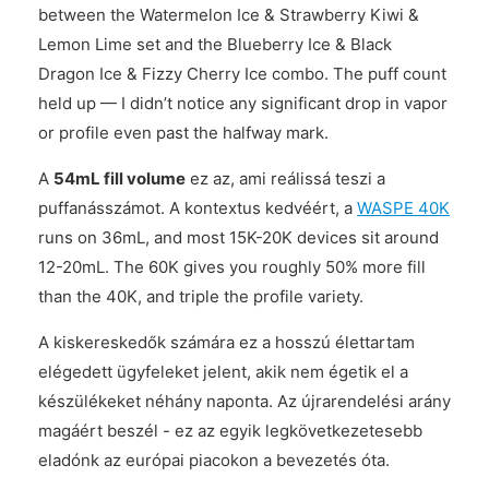
between the Watermelon Ice & Strawberry Kiwi &
Lemon Lime set and the Blueberry Ice & Black
Dragon Ice & Fizzy Cherry Ice combo. The puff count
held up — I didn’t notice any significant drop in vapor
or profile even past the halfway mark.
A
54mL fill volume
ez az, ami reálissá teszi a
puffanásszámot. A kontextus kedvéért, a
WASPE 40K
runs on 36mL, and most 15K-20K devices sit around
12-20mL. The 60K gives you roughly 50% more fill
than the 40K, and triple the profile variety.
A kiskereskedők számára ez a hosszú élettartam
elégedett ügyfeleket jelent, akik nem égetik el a
készülékeket néhány naponta. Az újrarendelési arány
magáért beszél - ez az egyik legkövetkezetesebb
eladónk az európai piacokon a bevezetés óta.