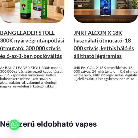
BANG LEADER STOLL
JNR FALCON X 18K
300K nyárvégi utánpótlási
használati útmutató: 18
útmutató: 300 000 szívás
000 szívás, kettős háló és
és 6-az-1-ben opcióváltás
állítható légáramlás
Az BANG LEADER STOLL 300K modell
JNR FALCON X 18K termékleírás: 18
300 000 szívásra tervezett kapacitással,
000 szívás, 24 ml űrtartalom, 0,6 ohmos
6-in-1 kapcsolási funkcióval, kettős
kettős háló, állítható légáramlás, digitális
hálós tekercseléssel, 650 mAh-s
kijelző és aktuális nagykereskedelmi ár…
akkumulátorral, valamint a jelenlegi
nagykereskedelmi árkategóriákkal.
Népszerű eldobható vapes