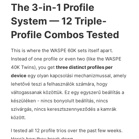
The 3-in-1 Profile
System — 12 Triple-
Profile Combos Tested
This is where the WASPE 60K sets itself apart.
Instead of one profile or even two (like the WASPE
40K Twins), you get
three distinct profiles per
device
egy olyan kapcsolási mechanizmussal, amely
lehetővé teszi a felhasználók számára, hogy
váltogassanak közöttük. Ez egy egyszerű beállítás a
készüléken - nincs bonyolult beállítás, nincs
szivárgás, nincs keresztszennyeződés a kamrák
között.
I tested all 12 profile trios over the past few weeks.
Here’s how they break down.