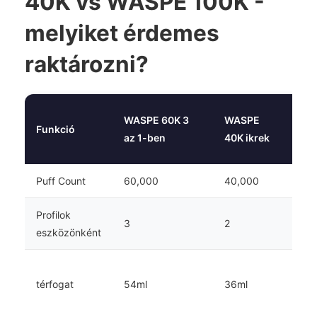
40K vs WASPE 100K -
melyiket érdemes
raktározni?
WAS
WASPE 60K 3
WASPE
Funkció
100K
az 1-ben
40K ikrek
ben
Puff Count
60,000
40,000
100
Profilok
3
2
4
eszközönként
Ne
térfogat
54ml
36ml
szer
listá