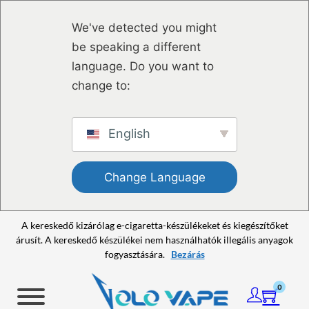
Ugrás a fő tartalomhoz
Ugrás a lábléchez
We've detected you might
be speaking a different
language. Do you want to
change to:
English
Change Language
A kereskedő kizárólag e-cigaretta-készülékeket és kiegészítőket
árusít. A kereskedő készülékei nem használhatók illegális anyagok
fogyasztására.
Bezárás
0