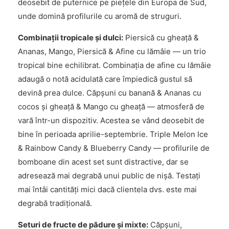
deosebit de puternice pe piețele din Europa de Sud,
unde domină profilurile cu aromă de struguri.
Combinații tropicale și dulci:
Piersică cu gheață &
Ananas, Mango, Piersică & Afine cu lămâie — un trio
tropical bine echilibrat. Combinația de afine cu lămâie
adaugă o notă acidulată care împiedică gustul să
devină prea dulce. Căpșuni cu banană & Ananas cu
cocos și gheață & Mango cu gheață — atmosferă de
vară într-un dispozitiv. Acestea se vând deosebit de
bine în perioada aprilie-septembrie. Triple Melon Ice
& Rainbow Candy & Blueberry Candy — profilurile de
bomboane din acest set sunt distractive, dar se
adresează mai degrabă unui public de nișă. Testați
mai întâi cantități mici dacă clientela dvs. este mai
degrabă tradițională.
Seturi de fructe de pădure și mixte:
Căpșuni,