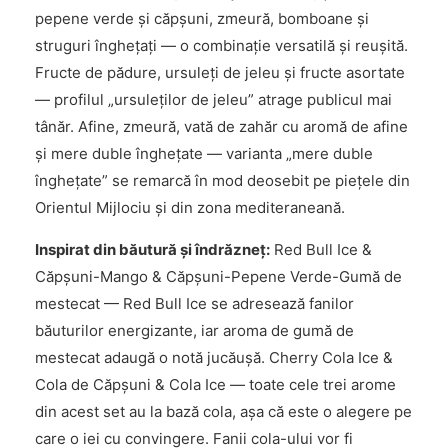
pepene verde și căpșuni, zmeură, bomboane și
struguri înghețați — o combinație versatilă și reușită.
Fructe de pădure, ursuleți de jeleu și fructe asortate
— profilul „ursuleților de jeleu” atrage publicul mai
tânăr. Afine, zmeură, vată de zahăr cu aromă de afine
și mere duble înghețate — varianta „mere duble
înghețate” se remarcă în mod deosebit pe piețele din
Orientul Mijlociu și din zona mediteraneană.
Inspirat din băutură și îndrăzneț:
Red Bull Ice &
Căpșuni-Mango & Căpșuni-Pepene Verde-Gumă de
mestecat — Red Bull Ice se adresează fanilor
băuturilor energizante, iar aroma de gumă de
mestecat adaugă o notă jucăușă. Cherry Cola Ice &
Cola de Căpșuni & Cola Ice — toate cele trei arome
din acest set au la bază cola, așa că este o alegere pe
care o iei cu convingere. Fanii cola-ului vor fi