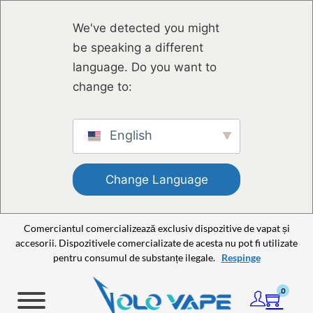
Sari la conținutul principal
Sari la subsol
We've detected you might
be speaking a different
language. Do you want to
change to:
English
Change Language
Comerciantul comercializează exclusiv dispozitive de vapat și
accesorii. Dispozitivele comercializate de acesta nu pot fi utilizate
pentru consumul de substanțe ilegale.
Respinge
0