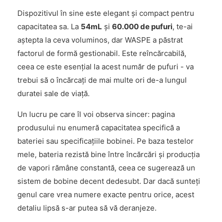
Dispozitivul în sine este elegant și compact pentru
capacitatea sa. La
54mL
și
60.000 de pufuri
, te-ai
aștepta la ceva voluminos, dar WASPE a păstrat
factorul de formă gestionabil. Este reîncărcabilă,
ceea ce este esențial la acest număr de pufuri - va
trebui să o încărcați de mai multe ori de-a lungul
duratei sale de viață.
Un lucru pe care îl voi observa sincer: pagina
produsului nu enumeră capacitatea specifică a
bateriei sau specificațiile bobinei. Pe baza testelor
mele, bateria rezistă bine între încărcări și producția
de vapori rămâne constantă, ceea ce sugerează un
sistem de bobine decent dedesubt. Dar dacă sunteți
genul care vrea numere exacte pentru orice, acest
detaliu lipsă s-ar putea să vă deranjeze.