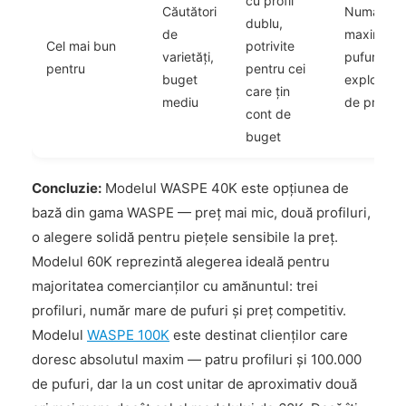
cu profil
Căutători
Număr
dublu,
de
maxim de
Cel mai bun
potrivite
varietăți,
pufuri,
pentru
pentru cei
buget
explorator
care țin
mediu
de profilur
cont de
buget
Concluzie:
Modelul WASPE 40K este opțiunea de
bază din gama WASPE — preț mai mic, două profiluri,
o alegere solidă pentru piețele sensibile la preț.
Modelul 60K reprezintă alegerea ideală pentru
majoritatea comercianților cu amănuntul: trei
profiluri, număr mare de pufuri și preț competitiv.
Modelul
WASPE 100K
este destinat clienților care
doresc absolutul maxim — patru profiluri și 100.000
de pufuri, dar la un cost unitar de aproximativ două