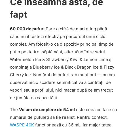
Ce înseamnă asta, de
fapt
60.000 de pufuri
Pare o cifră de marketing până
când nu îl testezi efectiv pe parcursul unui ciclu
complet. Am folosit-o ca dispozitiv principal timp de
puțin peste trei săptămâni, alternând între setul
Watermelon Ice & Strawberry Kiwi & Lemon Lime și
combinația Blueberry Ice & Black Dragon Ice & Fizzy
Cherry Ice. Numărul de pufuri s-a menținut — nu am
observat nicio scădere semnificativă a cantității de
vapori sau a profilului, nici măcar după ce am trecut
de jumătatea capacității.
The
Volum de umplere de 54 ml
este ceea ce face ca
numărul de pufuleți să fie realist. Pentru context,
WASPE 40K
funcționează cu 36 mL, iar majoritatea