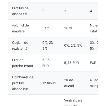
Profiluri pe
3
2
4
dispozitiv
volumul de
Nu este
54mL
36mL
umplere
listat
Opțiuni de
0%, 2%,
0%, 2%,
0%, 2%, 5%
rezistență
5%
5%
Preț de
6,36
5,43 EUR
EUR 12.10
pornire (vrac)
EUR
Combinații de
20 de
Quad-uri
profiluri
12 triouri
duouri
multiple
disponibile
Ventilatoare