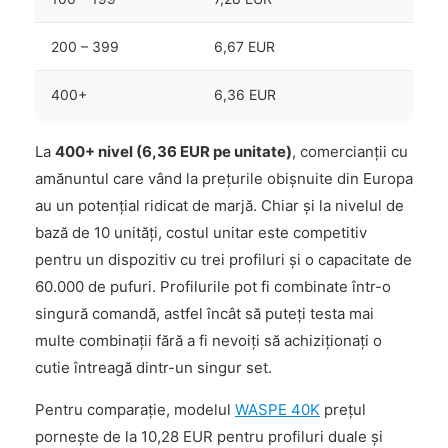
200 – 399
6,67 EUR
400+
6,36 EUR
La
400+ nivel (6,36 EUR pe unitate)
, comercianții cu
amănuntul care vând la prețurile obișnuite din Europa
au un potențial ridicat de marjă. Chiar și la nivelul de
bază de 10 unități, costul unitar este competitiv
pentru un dispozitiv cu trei profiluri și o capacitate de
60.000 de pufuri. Profilurile pot fi combinate într-o
singură comandă, astfel încât să puteți testa mai
multe combinații fără a fi nevoiți să achiziționați o
cutie întreagă dintr-un singur set.
Pentru comparație, modelul
WASPE 40K
prețul
pornește de la 10,28 EUR pentru profiluri duale și