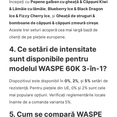
Începeți cu
Pepene galben cu gheață & Căpșuni Kiwi
& Lămâie cu lămâie
,
Blueberry Ice & Black Dragon
Ice & Fizzy Cherry Ice
, și
Gheață de struguri &
bomboane de căpșuni & căpșuni zmeură cireșe
.
Aceste trei seturi acoperă cea mai largă bază de
clienți de pe piețele europene.
4. Ce setări de intensitate
sunt disponibile pentru
modelul WASPE 60K 3-în-1?
Dispozitivul este disponibil în
0%
,
2%
, și
5%
setări de
rezistență. Pentru piețele din UE, 0% și 2% sunt cele
mai populare opțiuni. Verificați reglementările locale
înainte de a comanda varianta 5%.
5. Cum se compară WASPE