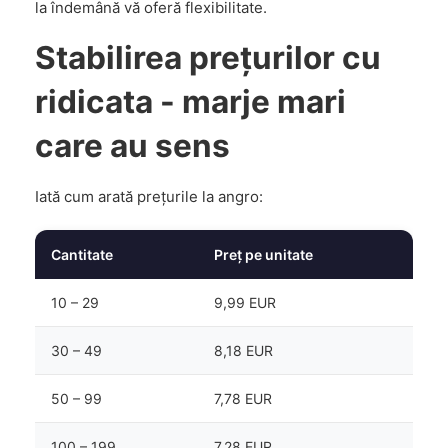
la îndemână vă oferă flexibilitate.
Stabilirea prețurilor cu
ridicata - marje mari
care au sens
Iată cum arată prețurile la angro:
Cantitate
Preț pe unitate
10 – 29
9,99 EUR
30 – 49
8,18 EUR
50 – 99
7,78 EUR
100 – 199
7,28 EUR