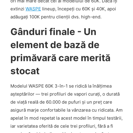
ori mai mare decât cel al modelului de 60K. Dacă îți
extinzi
WASPE
lineup, începeți cu 60K și 40K, apoi
adăugați 100K pentru clienții dvs. high-end.
Gânduri finale - Un
element de bază de
primăvară care merită
stocat
Modelul WASPE 60K 3-în-1 se ridică la înălțimea
așteptărilor — trei profiluri de vapori curați, o durată
de viață reală de 60.000 de pufuri și un preț care
asigură marje confortabile la vânzarea cu ridicata. Am
apelat în mod repetat la acest model în timpul testării,
iar varietatea oferită de cele trei profiluri, fără a fi