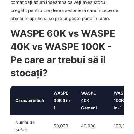
comandați acum înseamnă că veți avea stocul
pregătit pentru creșterea sezonieră care începe de
obicei în aprilie și se prelungește până în iunie.
WASPE 60K vs WASPE
40K vs WASPE 100K -
Pe care ar trebui să îl
stocați?
WASPE
WASPE
WASPE
Caracteristică
60K 3 în
40K
100K 4-
1
Gemeni
in-1
Număr de
60,000
40,000
100,000
pufuri