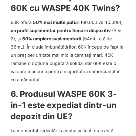
60K cu WASPE 40K Twins?
60K oferă
50% mai multe pufuri
(60.000 vs 40.000),
un profil suplimentar pentru fiecare dispozitiv
(3 vs
2), și
50% umplere suplimentară
(54mL față de
36mL). În ciuda îmbunătățirilor, 60K începe de fapt la
un preț per unitate mai mic la cantități mari. 40K
rămâne o opțiune bugetară solidă, dar 60K este o
valoare mai bună pentru majoritatea comercianților
cu amănuntul.
6. Produsul WASPE 60K 3-
in-1 este expediat dintr-un
depozit din UE?
La momentul redactării acestui articol, nu există