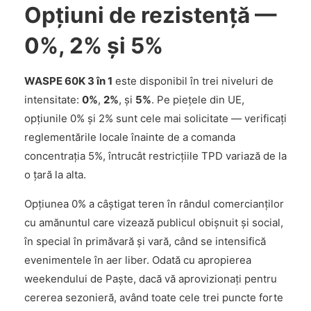
Opțiuni de rezistență —
0%, 2% și 5%
WASPE 60K 3 în 1
este disponibil în trei niveluri de
intensitate:
0%
,
2%
, și
5%
. Pe piețele din UE,
opțiunile 0% și 2% sunt cele mai solicitate — verificați
reglementările locale înainte de a comanda
concentrația 5%, întrucât restricțiile TPD variază de la
o țară la alta.
Opțiunea 0% a câștigat teren în rândul comercianților
cu amănuntul care vizează publicul obișnuit și social,
în special în primăvară și vară, când se intensifică
evenimentele în aer liber. Odată cu apropierea
weekendului de Paște, dacă vă aprovizionați pentru
cererea sezonieră, având toate cele trei puncte forte