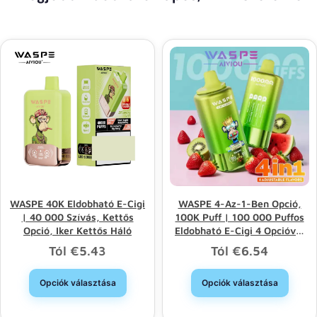
WASPE 40K Eldobható E-Cigi
WASPE 4-Az-1-Ben Opció,
| 40 000 Szívás, Kettős
100K Puff | 100 000 Puffos
Opció, Iker Kettős Háló
Eldobható E-Cigi 4 Opcióval
És Nagykereskedelmi
Tól
€
5.43
Tól
€
6.54
Értékesítéssel
Opciók választása
Opciók választása