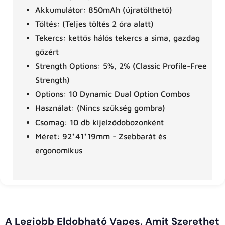
Akkumulátor: 850mAh (újratölthető)
Töltés: (Teljes töltés 2 óra alatt)
Tekercs: kettős hálós tekercs a sima, gazdag
gőzért
Strength Options: 5%, 2% (Classic Profile-Free
Strength)
Options: 10 Dynamic Dual Option Combos
Használat: (Nincs szükség gombra)
Csomag: 10 db kijelződobozonként
Méret: 92*41*19mm - Zsebbarát és
ergonomikus
A Legjobb Eldobható Vapes, Amit Szerethet