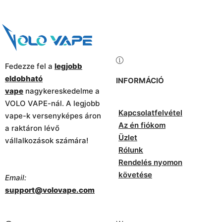
Fedezze fel a
legjobb
eldobható
INFORMÁCIÓ
vape
nagykereskedelme a
VOLO VAPE-nál. A legjobb
Kapcsolatfelvétel
vape-k versenyképes áron
Az én fiókom
a raktáron lévő
Üzlet
vállalkozások számára!
Rólunk
Rendelés nyomon
követése
Email:
support@volovape.com