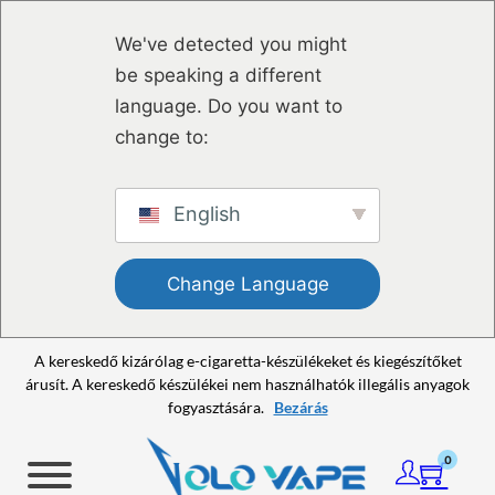
Ugrás a fő tartalomhoz
Ugrás a lábléchez
We've detected you might
be speaking a different
language. Do you want to
change to:
English
Change Language
A kereskedő kizárólag e-cigaretta-készülékeket és kiegészítőket
árusít. A kereskedő készülékei nem használhatók illegális anyagok
fogyasztására.
Bezárás
0