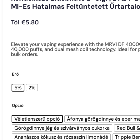
Ml-Es Hatalmas Feltüntetett Űrtartal
Tól
€
5.80
Elevate your vaping experience with the MRVI DF 4000
40,000 puffs, and dual mesh coil technology. Ideal for
bulk orders.
Erő
5%
2%
Opció
Véletlenszerű opció
Áfonya görögdinnye és eper m
Görögdinnye jég és szivárványos cukorka
Red Bull 
Ananászos kókusz és rózsaszín limonádé
Tripple Ber