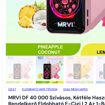
ÜZLET
ELDOBHATÓ VAPE TÍPUSOK
DUAL MESH VAPES
MRVI DF 40 000 SZÍVÁSOS, KÉTFÉLE HASZNÁLATI MÓDDAL RENDELKEZŐ ELD
MRVI DF 40 000 Szívásos, Kétféle Hasz
RENDSZER, 40 ML-ES HATALMAS FELTÜNTETETT ŰRTARTALOM
Rendelkező Eldobható E-Cigi | 2 Az 1-