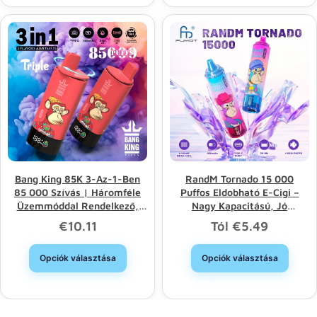
Bang King 85K 3-Az-1-Ben
RandM Tornado 15 000
85 000 Szívás | Háromféle
Puffos Eldobható E-Cigi –
Üzemmóddal Rendelkező,
Nagy Kapacitású, Jó
Hosszú Élettartamú
Választás, Nagykereskedelmi
€
10.11
Tól
€
5.49
Eldobható E-Cigaretta
Kedvezmény
Nagykereskedelme
Opciók választása
Opciók választása