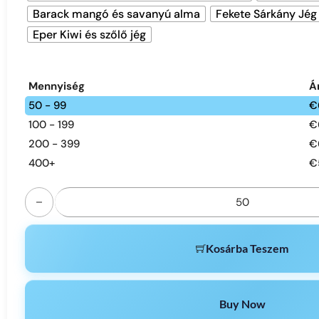
Barack mangó és savanyú alma
Fekete Sárkány Jég
Eper Kiwi és szőlő jég
Mennyiség
Á
50 - 99
€
100 - 199
€
200 - 399
€
400+
€
MRVI DF 40000 puff double option disposable vape | 2-in
Kosárba Teszem
Buy Now