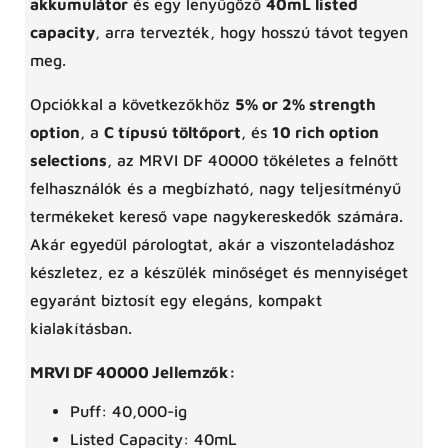
akkumulátor
és egy lenyűgöző
40mL listed
capacity
, arra tervezték, hogy hosszú távot tegyen
meg.
Opciókkal a következőkhöz
5% or 2% strength
option
, a
C típusú töltőport
, és
10 rich option
selections
, az MRVI DF 40000 tökéletes a felnőtt
felhasználók és a megbízható, nagy teljesítményű
termékeket kereső vape nagykereskedők számára.
Akár egyedül párologtat, akár a viszonteladáshoz
készletez, ez a készülék minőséget és mennyiséget
egyaránt biztosít egy elegáns, kompakt
kialakításban.
MRVI DF 40000 Jellemzők:
Puff: 40,000-ig
Listed Capacity: 40mL