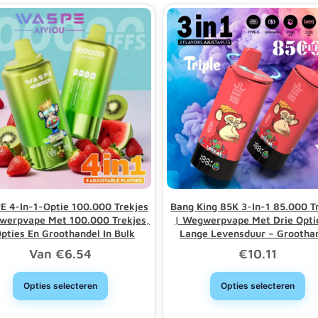
 4-In-1-Optie 100.000 Trekjes
Bang King 85K 3-In-1 85.000 T
werpvape Met 100.000 Trekjes,
| Wegwerpvape Met Drie Opti
Opties En Groothandel In Bulk
Lange Levensduur – Grootha
Van
€
6.54
€
10.11
Opties selecteren
Opties selecteren