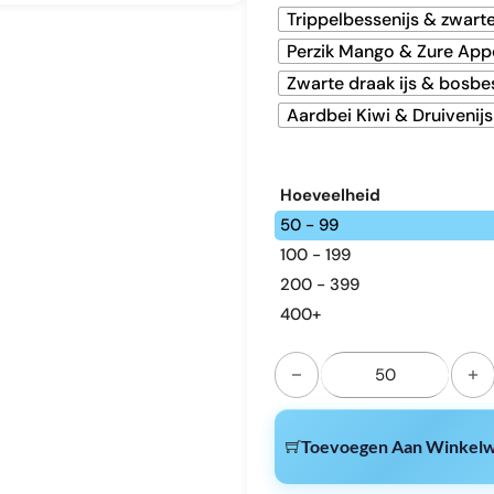
Trippelbessenijs & zwarte
Perzik Mango & Zure App
Zwarte draak ijs & bosb
Aardbei Kiwi & Druivenijs
Hoeveelheid
50 - 99
100 - 199
200 - 399
400+
MRVI DF 40000 puff double o
Toevoegen Aan Winkel