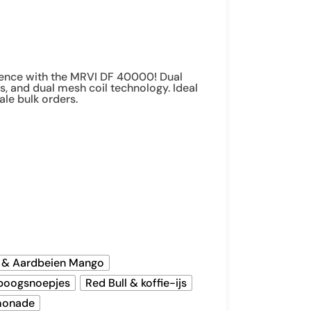
ience with the MRVI DF 40000! Dual
, and dual mesh coil technology. Ideal
ale bulk orders.
 & Aardbeien Mango
boogsnoepjes
Red Bull & koffie-ijs
monade