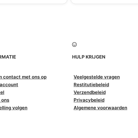
RMATIE
HULP KRIJGEN
 contact met ons op
Veelgestelde vragen
 account
Restitutiebeleid
el
Verzendbeleid
 ons
Privacybeleid
elling volgen
Algemene voorwaarden