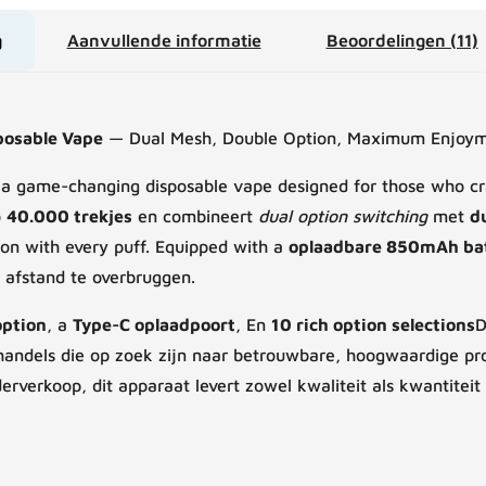
g
Aanvullende informatie
Beoordelingen (11)
posable Vape
— Dual Mesh, Double Option, Maximum Enjoym
 a game-changing disposable vape designed for those who cra
o
40.000 trekjes
en combineert
dual option switching
met
d
on with every puff. Equipped with a
oplaadbare 850mAh bat
 afstand te overbruggen.
option
, a
Type-C oplaadpoort
, En
10 rich option selections
D
andels die op zoek zijn naar betrouwbare, hoogwaardige pro
rverkoop, dit apparaat levert zowel kwaliteit als kwantiteit