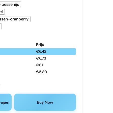
 bessenijs
el
essen-cranberry
Prijs
€
6.42
€
6.73
€
6.11
€
5.80
ption disposable vape | 2-in-1 option system, 40mL massive li
wagen
Buy Now