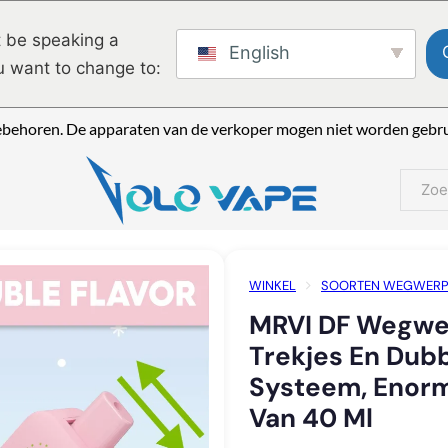
 be speaking a
English
u want to change to:
ebehoren. De apparaten van de verkoper mogen niet worden gebrui
Zoeke
WINKEL
SOORTEN WEGWERP
MRVI DF WEGWERPVAPE MET 40.0
MRVI DF Wegwe
SYSTEEM, ENORME OPGEGEVEN 
Trekjes En Dubb
Systeem, Enor
Van 40 Ml