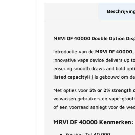
Beschrijvin
MRVI DF 40000 Double Option Dis
Introductie van de
MRVI DF 40000
,
innovative vape device delivers up t
ensuring smooth draws and bold opti
listed capacity
Hij is gebouwd om de
Met opties voor
5% or 2% strength 
volwassen gebruikers en vape-grooth
of een voorraad aanlegt voor de wede
MRVI DF 40000 Kenmerken:
Soesjes: Tot 40.000