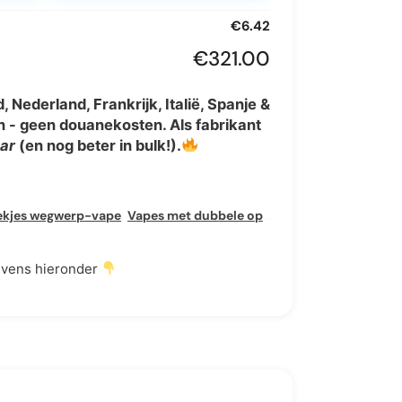
€
6.42
€
321.00
 Nederland, Frankrijk, Italië, Spanje &
 - geen douanekosten. Als fabrikant
aar
(en nog beter in bulk!).
ekjes wegwerp-vape
,
Vapes met dubbele optie
,
Dubbele Mesh Vap
evens hieronder