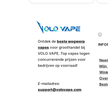
Ontdek de
beste wegwerp
INFO
vapes
voor groothandel bij
VOLO VAPE. Top vapes tegen
concurrerende prijzen voor
Neem
bedrijven op voorraad!
Mijn
Wink
Over
E-mailadres:
Best
support@volovape.com