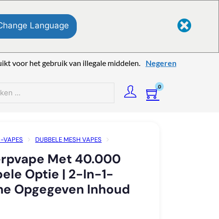
Change Language
kt voor het gebruik van illegale middelen.
Negeren
0
n
-VAPES
DUBBELE MESH VAPES
00 TREKJES EN DUBBELE OPTIE | 2-IN-1-
rpvape Met 40.000
INHOUD VAN 40 ML
ele Optie | 2-In-1-
me Opgegeven Inhoud