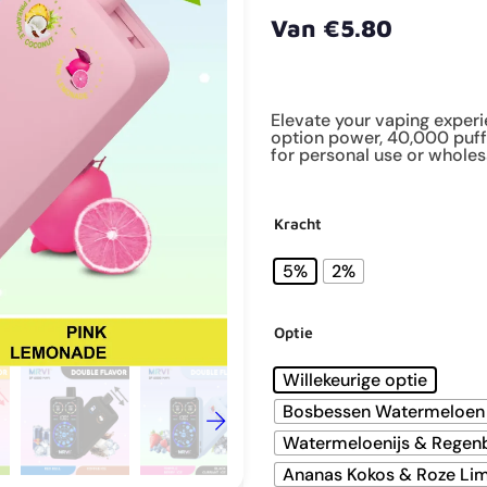
Van
€
5.80
Elevate your vaping exper
option power, 40,000 puffs
for personal use or wholes
Kracht
5%
2%
Optie
Willekeurige optie
Bosbessen Watermeloen
Watermeloenijs & Regen
Ananas Kokos & Roze Li