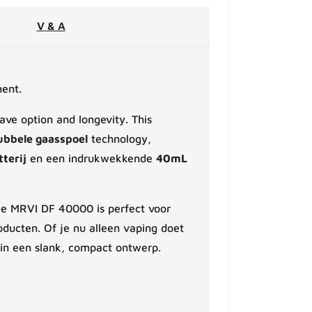
V & A
ent.
ve option and longevity. This
ubbele gaasspoel
technology,
terij
en een indrukwekkende
40mL
e MRVI DF 40000 is perfect voor
ducten. Of je nu alleen vaping doet
 in een slank, compact ontwerp.