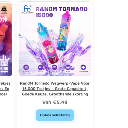
rekjes
RandM Tornado Wegwerp-Vape Voor
es En
15.000 Trekjes – Grote Capaciteit,
ndel
Goede Keuze, Groothandelskorting
Van
€
5.49
Opties selecteren