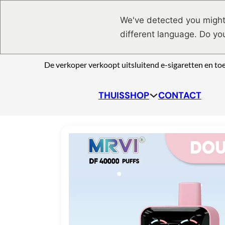
Ga naar hoofdinhoud
Ga naar voettekst
We've detected you might
different language. Do yo
De verkoper verkoopt uitsluitend e-sigaretten en to
THUIS
SHOP
CONTACT