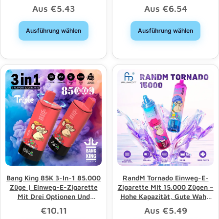
Mesh“
Zügen, 4 Optionen Und
Aus
€
5.43
Aus
€
6.54
Großhandel
Ausführung wählen
Ausführung wählen
Bang King 85K 3-In-1 85.000
RandM Tornado Einweg-E-
Züge | Einweg-E-Zigarette
Zigarette Mit 15.000 Zügen –
Mit Drei Optionen Und
Hohe Kapazität, Gute Wahl,
Langer Lebensdauer –
Großhandelsrabatt
€
10.11
Aus
€
5.49
Großhandel