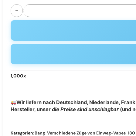
Bang Box Rocket 18000 Puffs Disposable Vape - 1.0Ω Mesh 
1,000
x
Wir liefern nach Deutschland, Niederlande, Frankr
Hersteller, unser
die Preise sind unschlagbar
(und n
Kategorien:
Bang
,
Verschiedene Züge von Einweg-Vapes
,
18000 Puffs Einweg-Vape