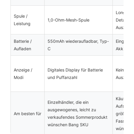
Long-use 
Spule /
1,0-Ohm-Mesh-Spule
Details n
Leistung
Auszug 
Batterie /
550mAh wiederaufladbar, Typ-
Eingeba
Aufladen
C
Akku
Anzeige /
Digitales Display für Batterie
Kein Anze
Modi
und Puffanzahl
Auszug
Käufer, d
Einzelhändler, die ein
Aufstiegs
ausgewogenes, leicht zu
Am besten für
größere
verkaufendes Sommerprodukt
Fassung
wünschen Bang SKU
wünsche