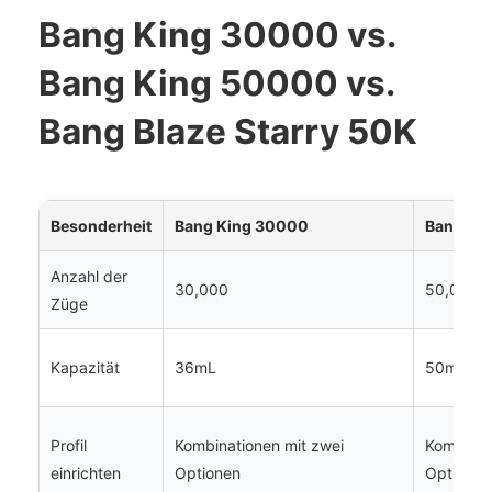
Bang King 30000 vs.
Bang King 50000 vs.
Bang Blaze Starry 50K
Besonderheit
Bang King 30000
Bang Ki
Anzahl der
30,000
50,000
Züge
Kapazität
36mL
50mL
Profil
Kombinationen mit zwei
Kombinat
einrichten
Optionen
Optionen