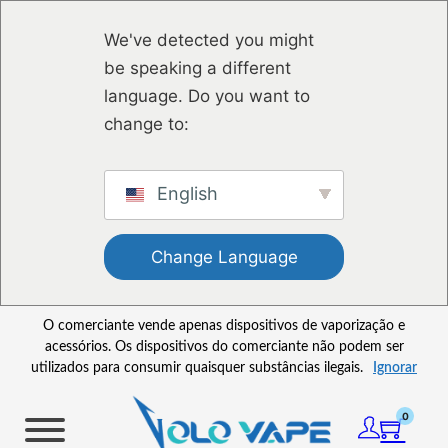
Saltar para o conteúdo principal
Ir para o footer
We've detected you might
be speaking a different
language. Do you want to
change to:
English
Change Language
O comerciante vende apenas dispositivos de vaporização e
acessórios. Os dispositivos do comerciante não podem ser
utilizados para consumir quaisquer substâncias ilegais.
Ignorar
0