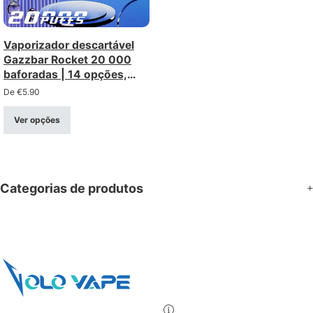
Vaporizador descartável
Gazzbar Rocket 20 000
baforadas | 14 opções,
intensidade de 0 a 5%,
De
€
5.90
venda por grosso
Ver opções
Categorias de produtos