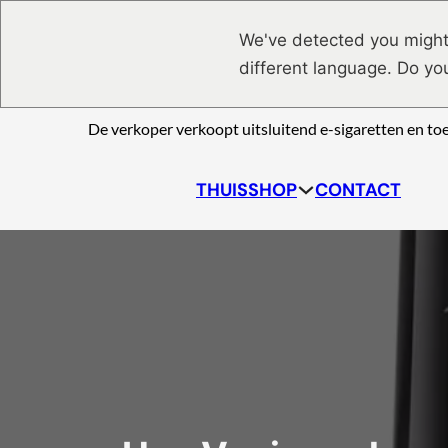
Ga naar hoofdinhoud
Ga naar voettekst
We've detected you might
different language. Do yo
De verkoper verkoopt uitsluitend e-sigaretten en to
THUIS
SHOP
CONTACT