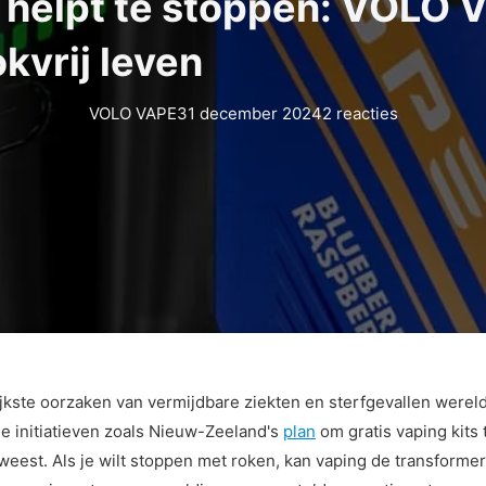
 helpt te stoppen: VOLO 
okvrij leven
VOLO VAPE
31 december 2024
2 reacties
rijkste oorzaken van vermijdbare ziekten en sterfgevallen werel
initiatieven zoals Nieuw-Zeeland's
plan
om gratis vaping kits 
eest. Als je wilt stoppen met roken, kan vaping de transformere