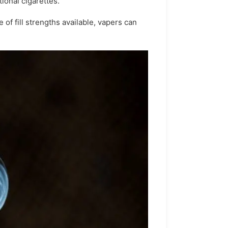
ional cigarettes.
of fill strengths available, vapers can