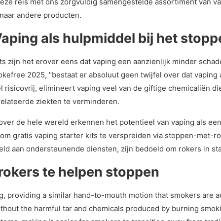
deze reis met ons zorgvuldig samengestelde assortiment van va
 naar andere producten.
ping als hulpmiddel bij het stop
ijn het erover eens dat vaping een aanzienlijk minder schadeli
efree 2025, "bestaat er absoluut geen twijfel over dat vaping a
 risicovrij, elimineert vaping veel van de giftige chemicaliën d
erelateerde ziekten te verminderen.
ver de hele wereld erkennen het potentieel van vaping als ee
 om gratis vaping starter kits te verspreiden via stoppen-met-
d aan ondersteunende diensten, zijn bedoeld om rokers in staat
rokers te helpen stoppen
g, providing a similar hand-to-mouth motion that smokers are ac
ithout the harmful tar and chemicals produced by burning smoki