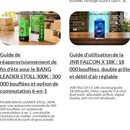
bouffées, recharge via port Type-C, et…
Guide de
Guide d'utilisation de la
réapprovisionnement de
JNR FALCON X 18K : 18
fin d'été pour le BANG
000 bouffées, double grille
LEADER STOLL 300K : 300
et débit d'air réglable
000 bouffées et option de
JNR FALCON X 18K stocking guide:
commutation 6-en-1
18,000 puffs, 24mL capacity, 0.6-ohm
dual mesh, adjustable airflow, digital
display, and current wholesale…
Modèle BANG LEADER STOLL 300K,
avec une autonomie nominale de 300
000 bouffées, un système de
commutation 6-en-1, une double
résistance en mailles, une batterie de
650 mAh et les tarifs de gros actuels.