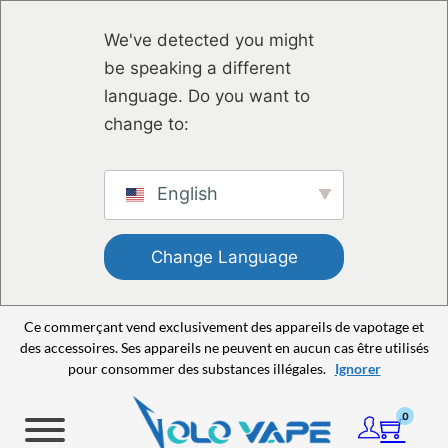
Passer au contenu principal
Passer au pied de page
We've detected you might
be speaking a different
language. Do you want to
change to:
English
Change Language
Ce commerçant vend exclusivement des appareils de vapotage et
des accessoires. Ses appareils ne peuvent en aucun cas être utilisés
pour consommer des substances illégales.
Ignorer
0