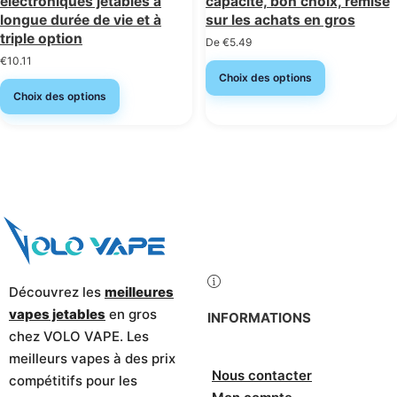
électroniques jetables à
capacité, bon choix, remise
longue durée de vie et à
sur les achats en gros
triple option
De
€
5.49
€
10.11
Choix des options
Choix des options
Découvrez les
meilleures
vapes jetables
en gros
INFORMATIONS
chez VOLO VAPE. Les
meilleurs vapes à des prix
Nous contacter
compétitifs pour les