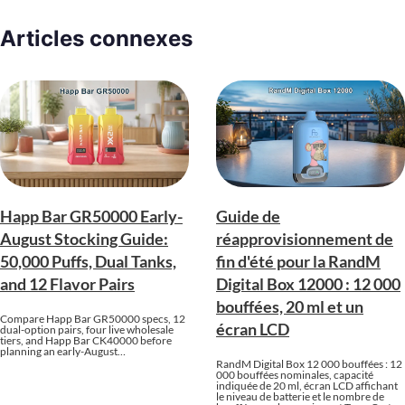
Articles connexes
Happ Bar GR50000 Early-
Guide de
August Stocking Guide:
réapprovisionnement de
50,000 Puffs, Dual Tanks,
fin d'été pour la RandM
and 12 Flavor Pairs
Digital Box 12000 : 12 000
bouffées, 20 ml et un
Compare Happ Bar GR50000 specs, 12
écran LCD
dual-option pairs, four live wholesale
tiers, and Happ Bar CK40000 before
planning an early-August…
RandM Digital Box 12 000 bouffées : 12
000 bouffées nominales, capacité
indiquée de 20 ml, écran LCD affichant
le niveau de batterie et le nombre de