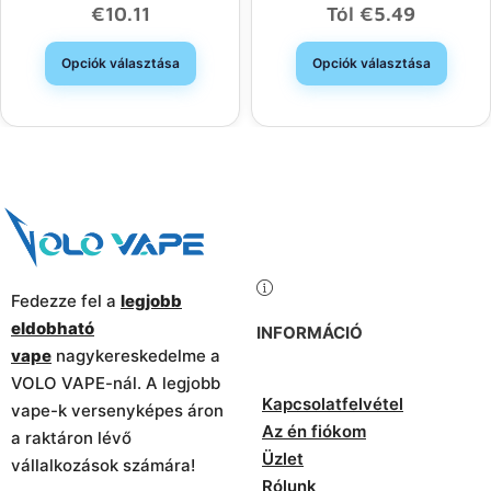
Hosszú Élettartamú
Választás, Nagykereskedelmi
€
10.11
Tól
€
5.49
Eldobható E-Cigaretta
Kedvezmény
Nagykereskedelme
Opciók választása
Opciók választása
Fedezze fel a
legjobb
eldobható
INFORMÁCIÓ
vape
nagykereskedelme a
VOLO VAPE-nál. A legjobb
Kapcsolatfelvétel
vape-k versenyképes áron
Az én fiókom
a raktáron lévő
Üzlet
vállalkozások számára!
Rólunk