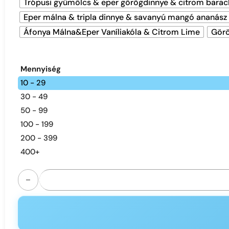
Trópusi gyümölcs & eper görögdinnye & citrom barac
Eper málna & tripla dinnye & savanyú mangó ananász
Áfonya Málna&Eper Vaníliakóla & Citrom Lime
Görö
Mennyiség
10 - 29
30 - 49
50 - 99
100 - 199
200 - 399
400+
FIHP 60K Triple 3-in-1 | 60000 puffs triple option bulk di