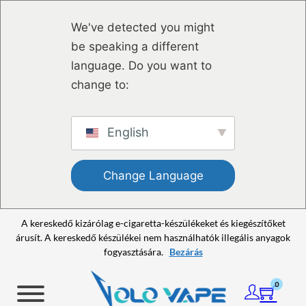
Ugrás a fő tartalomhoz
Ugrás a lábléchez
We've detected you might
be speaking a different
language. Do you want to
change to:
English
Change Language
A kereskedő kizárólag e-cigaretta-készülékeket és kiegészítőket
árusít. A kereskedő készülékei nem használhatók illegális anyagok
fogyasztására.
Bezárás
0