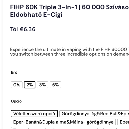
FIHP 60K TRIPLE 3-IN-1 | 60 000 SZÍVÁSOS, HÁROMFÉLE OPCIÓVAL REN
FIHP 60K Triple 3-In-1 | 60 000 Szívá
Eldobható E-Cigi
Tól
€
6.36
Experience the ultimate in vaping with the FIHP 60000 T
you switch between three incredible options on deman
Erő
0%
2%
3%
5%
Opció
Véletlenszerű opció
Görögdinnye jég&Red Bull&Epe
Eper-Banán&Dupla alma&Málna- görögdinnye
Epe