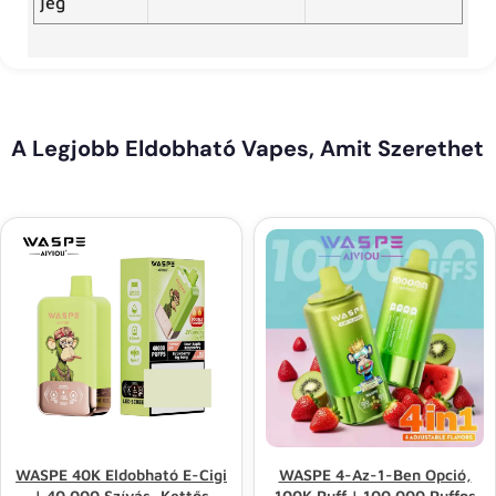
jég
A Legjobb Eldobható Vapes, Amit Szerethet
WASPE 40K Eldobható E-Cigi
WASPE 4-Az-1-Ben Opció,
| 40 000 Szívás, Kettős
100K Puff | 100 000 Puffos