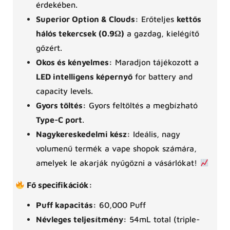
érdekében.
Superior Option & Clouds:
Erőteljes
kettős
hálós tekercsek (0.9Ω)
a gazdag, kielégítő
gőzért.
Okos és kényelmes:
Maradjon tájékozott a
LED intelligens képernyő
for battery and
capacity levels.
Gyors töltés:
Gyors feltöltés a megbízható
Type-C port
.
Nagykereskedelmi kész:
Ideális, nagy
volumenű termék a vape shopok számára,
amelyek le akarják nyűgözni a vásárlókat!
Fő specifikációk:
Puff kapacitás:
60,000 Puff
Névleges teljesítmény:
54mL total (triple-