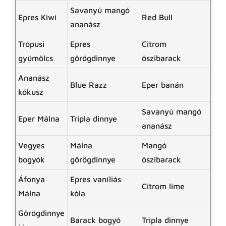
Savanyú mangó
Epres Kiwi
Red Bull
ananász
Trópusi
Epres
Citrom
gyümölcs
görögdinnye
őszibarack
Ananász
Blue Razz
Eper banán
kókusz
Savanyú mangó
Eper Málna
Tripla dinnye
ananász
Vegyes
Málna
Mangó
bogyók
görögdinnye
őszibarack
Áfonya
Epres vaníliás
Citrom lime
Málna
kóla
Görögdinnye
Barack bogyó
Tripla dinnye