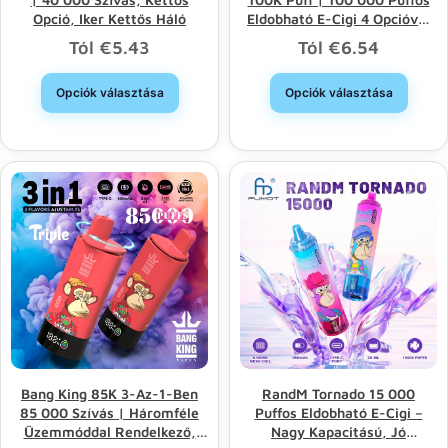
Opció, Iker Kettős Háló
Eldobható E-Cigi 4 Opcióval
És Nagykereskedelmi
Tól
€
5.43
Tól
€
6.54
Értékesítéssel
Opciók választása
Opciók választása
Bang King 85K 3-Az-1-Ben
RandM Tornado 15 000
85 000 Szívás | Háromféle
Puffos Eldobható E-Cigi –
Üzemmóddal Rendelkező,
Nagy Kapacitású, Jó