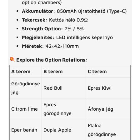
option chambers)
Akkumulátor:
850mAh újratölthető (Type-C)
Tekercsek:
Kettős háló 0.9Ω
Strength Option:
2% / 5%
Megjelenítés:
LED intelligens képernyő
Méretek:
42×42×110mm
Explore the Option Rotations:
A terem
B terem
C terem
Görögdinnye
Red Bull
Epres Kiwi
jég
Epres
Citrom lime
Áfonya jég
görögdinnye
Málna
Eper banán
Dupla Apple
görögdinnye