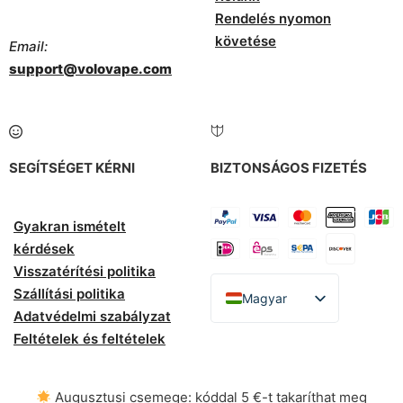
Rendelés nyomon
követése
Email:
support@volovape.com
SEGÍTSÉGET KÉRNI
BIZTONSÁGOS FIZETÉS
Gyakran ismételt
kérdések
Visszatérítési politika
Szállítási politika
Magyar
Adatvédelmi szabályzat
English
Feltételek és feltételek
Español
Italiano
Augusztusi csemege: kóddal 5 €-t takaríthat meg