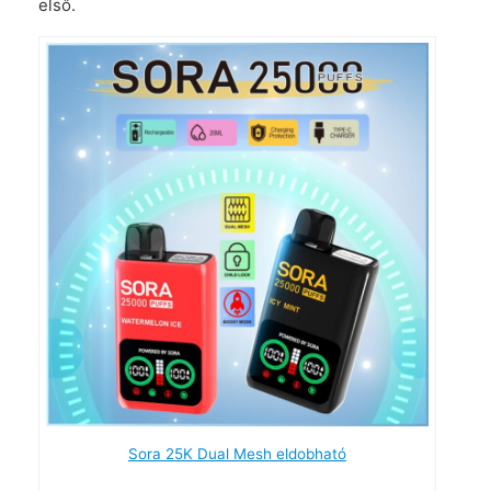
első.
Sora 25K Dual Mesh eldobható