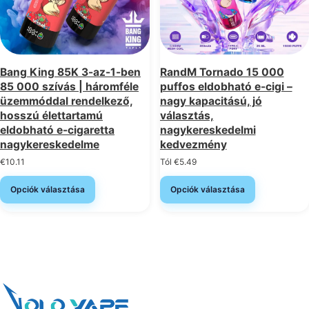
Bang King 85K 3-az-1-ben
RandM Tornado 15 000
85 000 szívás | háromféle
puffos eldobható e-cigi –
üzemmóddal rendelkező,
nagy kapacitású, jó
hosszú élettartamú
választás,
eldobható e-cigaretta
nagykereskedelmi
nagykereskedelme
kedvezmény
€
10.11
Tól
€
5.49
Opciók választása
Opciók választása