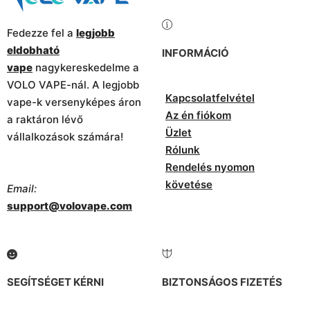
Fedezze fel a
legjobb
eldobható
INFORMÁCIÓ
vape
nagykereskedelme a
VOLO VAPE-nál. A legjobb
Kapcsolatfelvétel
vape-k versenyképes áron
Az én fiókom
a raktáron lévő
Üzlet
vállalkozások számára!
Rólunk
Rendelés nyomon
követése
Email:
support@volovape.com
SEGÍTSÉGET KÉRNI
BIZTONSÁGOS FIZETÉS