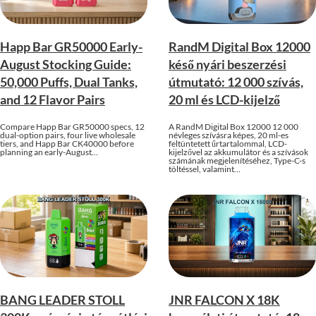
Happ Bar GR50000 Early-
RandM Digital Box 12000
August Stocking Guide:
késő nyári beszerzési
50,000 Puffs, Dual Tanks,
útmutató: 12 000 szívás,
and 12 Flavor Pairs
20 ml és LCD-kijelző
Compare Happ Bar GR50000 specs, 12
A RandM Digital Box 12000 12 000
dual-option pairs, four live wholesale
névleges szívásra képes, 20 ml-es
tiers, and Happ Bar CK40000 before
feltüntetett űrtartalommal, LCD-
planning an early-August…
kijelzővel az akkumulátor és a szívások
számának megjelenítéséhez, Type-C-s
töltéssel, valamint…
BANG LEADER STOLL
JNR FALCON X 18K