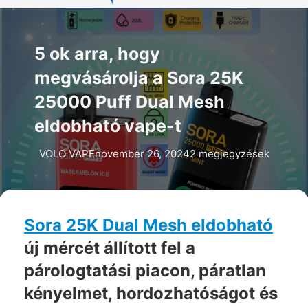
5 ok arra, hogy
megvásárolja a Sora 25K
25000 Puff Dual Mesh
eldobható vape-t
VOLO VAPE
november 26, 2024
2 megjegyzések
Sora 25K Dual Mesh eldobható
új mércét állított fel a
párologtatási piacon, páratlan
kényelmet, hordozhatóságot és