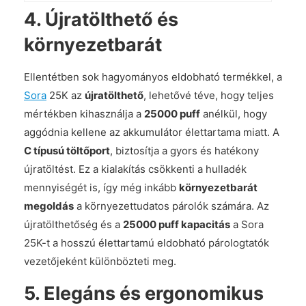
4.
Újratölthető és
környezetbarát
Ellentétben sok hagyományos eldobható termékkel, a
Sora
25K az
újratölthető
, lehetővé téve, hogy teljes
mértékben kihasználja a
25000 puff
anélkül, hogy
aggódnia kellene az akkumulátor élettartama miatt. A
C típusú töltőport
, biztosítja a gyors és hatékony
újratöltést. Ez a kialakítás csökkenti a hulladék
mennyiségét is, így még inkább
környezetbarát
megoldás
a környezettudatos párolók számára. Az
újratölthetőség és a
25000 puff kapacitás
a Sora
25K-t a hosszú élettartamú eldobható párologtatók
vezetőjeként különbözteti meg.
5.
Elegáns és ergonomikus