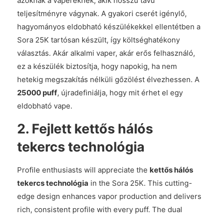
azoknak a vapereknek, akik hosszú távú
teljesítményre vágynak. A gyakori cserét igénylő,
hagyományos eldobható készülékekkel ellentétben a
Sora 25K tartósan készült, így költséghatékony
választás. Akár alkalmi vaper, akár erős felhasználó,
ez a készülék biztosítja, hogy napokig, ha nem
hetekig megszakítás nélküli gőzölést élvezhessen. A
25000 puff
, újradefiniálja, hogy mit érhet el egy
eldobható vape.
2.
Fejlett kettős hálós
tekercs technológia
Profile enthusiasts will appreciate the
kettős hálós
tekercs technológia
in the Sora 25K. This cutting-
edge design enhances vapor production and delivers
rich, consistent profile with every puff. The dual