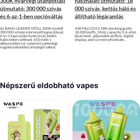
300K nyárvégi utánpótlási
használati útmutató: 18
útmutató: 300 000 szívás
000 szívás, kettős háló és
és 6-az-1-ben opcióváltás
állítható légáramlás
Az BANG LEADER STOLL 300K modell
JNR FALCON X 18K stocking guide:
300 000 szívásra tervezett kapacitással,
18,000 puffs, 24mL capacity, 0.6-ohm
6-in-1 kapcsolási funkcióval, kettős
dual mesh, adjustable airflow, digital
hálós tekercseléssel, 650 mAh-s
display, and current wholesale…
akkumulátorral, valamint a jelenlegi
nagykereskedelmi árkategóriákkal.
Népszerű eldobható vapes