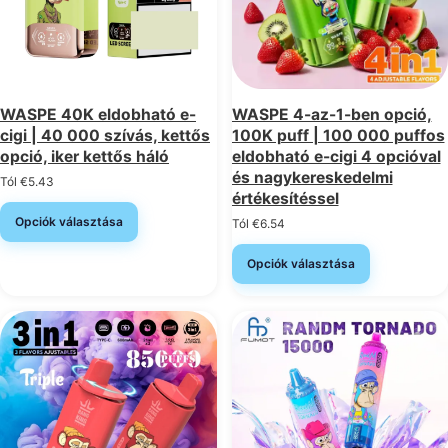
WASPE 40K eldobható e-
WASPE 4-az-1-ben opció,
cigi | 40 000 szívás, kettős
100K puff | 100 000 puffos
opció, iker kettős háló
eldobható e-cigi 4 opcióval
és nagykereskedelmi
Tól
€
5.43
értékesítéssel
Opciók választása
Tól
€
6.54
Opciók választása