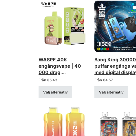
WASPE 40K
Bang King 3000
engångsvape | 40
puffar engångs v
000 drag,
med digital displa
dubbelkonfiguration
grossist bulk lev
Från
€
5.43
Från
€
4.57
med dubbla mesh-
element
Välj alternativ
Välj alternativ