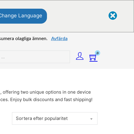
Change Language
onsumera olagliga ämnen.
Avfärda
0
, offering two unique options in one device
ces. Enjoy bulk discounts and fast shipping!