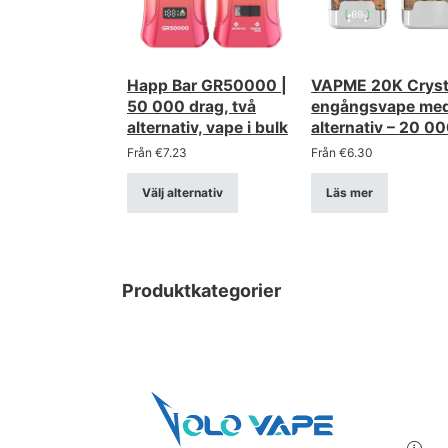
Happ Bar GR50000 |
VAPME 20K Cryst
50 000 drag, två
engångsvape med
alternativ, vape i bulk
alternativ – 20 0
drag, mesh-spole
Från
€
7.23
Från
€
6.30
Välj alternativ
Läs mer
Produktkategorier