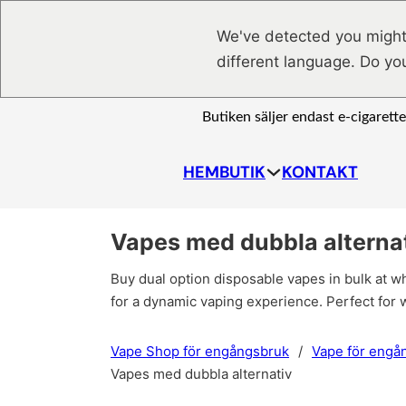
Hoppa till huvudinnehåll
Hoppa till sidfot
We've detected you might
different language. Do yo
Butiken säljer endast e-cigarett
HEM
BUTIK
KONTAKT
Vapes med dubbla alterna
Buy dual option disposable vapes in bulk at w
for a dynamic vaping experience. Perfect for 
Vape Shop för engångsbruk
/
Vape för engå
Vapes med dubbla alternativ