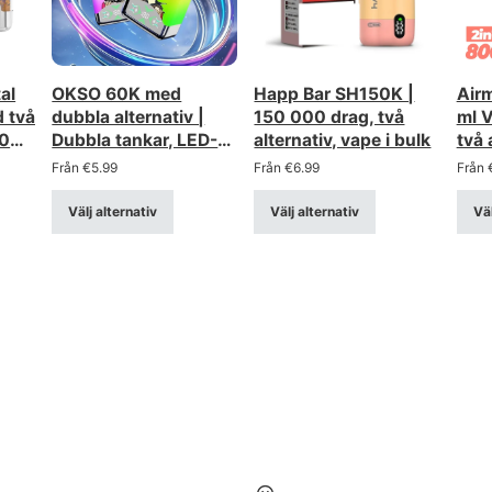
al
OKSO 60K med
Happ Bar SH150K |
Airm
 två
dubbla alternativ |
150 000 drag, två
ml V
00
Dubbla tankar, LED-
alternativ, vape i bulk
två 
display, Bulk Vape
Från
€
5.99
Från
€
6.99
Från
Välj alternativ
Välj alternativ
Väl