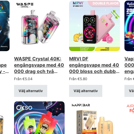
0
WASPE Crystal 40K:
MRVI DF
Vap
ape
engångsvape med 40
engångsvape med 40
000 
y -
000 drag och två
000 bloss och dubbla
eng
erans
alternativ
alternativ | 2-i-1-
alte
Från
€
5.04
Från
€
5.80
Från
(dubbelversion) –
system, enorm
upp
grossistförsäljning i
angiven kapacitet på
disp
Välj alternativ
Välj alternativ
Väl
bulk
40 ml