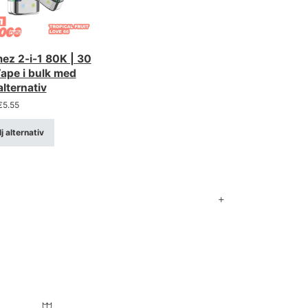
ez 2-i-1 80K | 30
ape i bulk med
alternativ
€
5.55
j alternativ