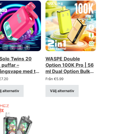
Solo Twins 20
WASPE Double
puffar –
Option 100K Pro | 56
ångsvape med två
ml Dual Option Bulk
rnativ –
Vape
€
7.20
Från
€
5.99
laddningsbar med
lay
j alternativ
Välj alternativ