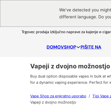
Preskoči na glavno vsebino
Preskoči na nogo strani
We've detected you might
different language. Do yo
Trgovec prodaja izključno naprave za kajenje e-ciga
DOMOV
SHOP
PIŠITE NA
Vapeji z dvojno možnostjo
Buy dual option disposable vapes in bulk at w
for a dynamic vaping experience. Perfect for 
Vape Shop za enkratno uporabo
/
Tipi Vape 
Vapeji z dvojno možnostjo