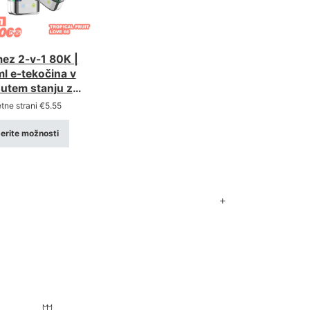
ez 2-v-1 80K |
l e-tekočina v
utem stanju z
jno možnostjo
etne strani
€
5.55
berite možnosti