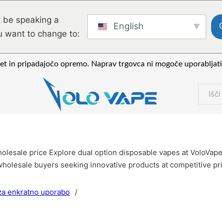
 be speaking a
English
u want to change to:
ret in pripadajočo opremo. Naprav trgovca ni mogoče uporabljati 
Išči
holesale price Explore dual option disposable vapes at VoloVape
wholesale buyers seeking innovative products at competitive pri
za enkratno uporabo
/