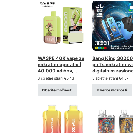
WASPE 40K vape za
Bang King 3000
enkratno uporabo |
puffs enkratno va
40.000 vdihov,
digitalnim zaslon
možnost dvojne
veleprodaja v
S spletne strani
€
5.43
S spletne strani
€
4.57
uporabe, dvojna
razsutem stanju
mreža
Izberite možnosti
Izberite možnosti