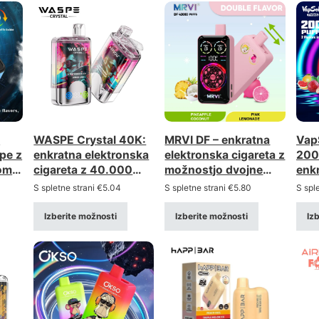
0
WASPE Crystal 40K:
MRVI DF – enkratna
Vap
pe z
enkratna elektronska
elektronska cigareta z
200
om -
cigareta z 40.000
možnostjo dvojne
enk
vpihov in dvojno
uporabe in 40.000
vapo
S spletne strani
€
5.04
S spletne strani
€
5.80
S spl
možnostjo (dvojna
vpihov | Sistem 2 v 1,
mož
možnost) –
ogromna navedena
pon
Izberite možnosti
Izberite možnosti
Iz
veleprodaja v večjih
kapaciteta 40 ml
z z
količinah