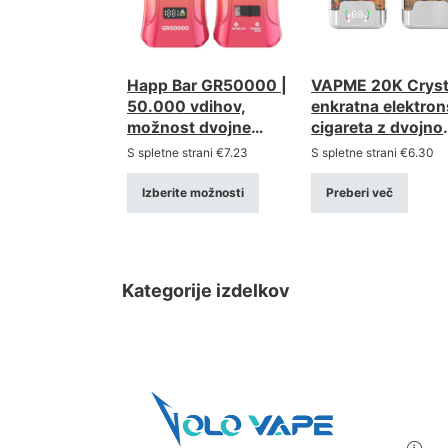
Happ Bar GR50000 |
VAPME 20K Cryst
50.000 vdihov,
enkratna elektro
možnost dvojne
cigareta z dvojno
uporabe, vape v večji
možnostjo – 20.
S spletne strani
€
7.23
S spletne strani
€
6.30
količini
vdihov, mrežasta 
Izberite možnosti
Preberi več
Kategorije izdelkov