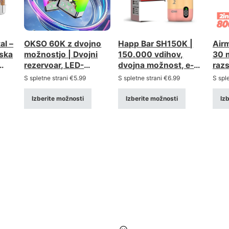
al –
OKSO 60K z dvojno
Happ Bar SH150K |
Airm
nska
možnostjo | Dvojni
150.000 vdihov,
30 m
rezervoar, LED-
dvojna možnost, e-
razs
000
zaslon, Vape v
cigareta v večji
dvo
S spletne strani
€
5.99
S spletne strani
€
6.99
S spl
žica
razsutem stanju
embalaži
Izberite možnosti
Izberite možnosti
Iz