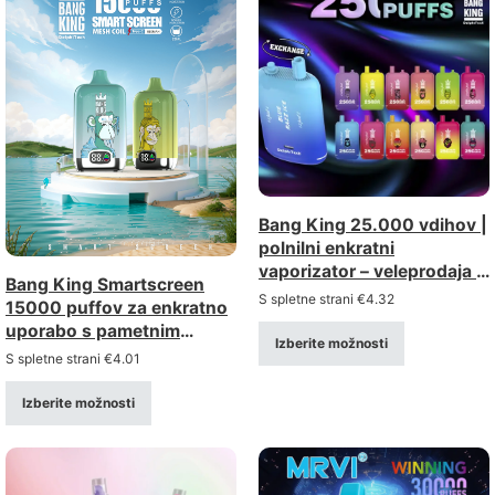
Bang King 25.000 vdihov |
polnilni enkratni
vaporizator – veleprodaja v
Bang King Smartscreen
večjih količinah (moč: 0%,
S spletne strani
€
4.32
15000 puffov za enkratno
2%, 3%, 5%)
uporabo s pametnim
Izberite možnosti
zaslonom in mrežasto
S spletne strani
€
4.01
tuljavo
Izberite možnosti