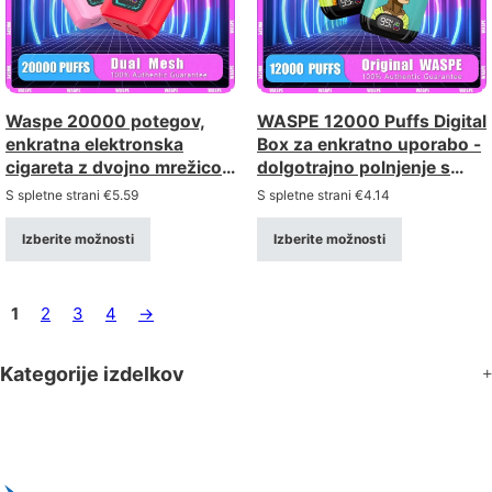
Waspe 20000 potegov,
WASPE 12000 Puffs Digital
enkratna elektronska
Box za enkratno uporabo -
cigareta z dvojno mrežico –
dolgotrajno polnjenje s
polnilna z LCD-zaslonom
pametnim zaslonom
S spletne strani
€
5.59
S spletne strani
€
4.14
(moč 0–5%)
Izberite možnosti
Izberite možnosti
1
2
3
4
→
Kategorije izdelkov