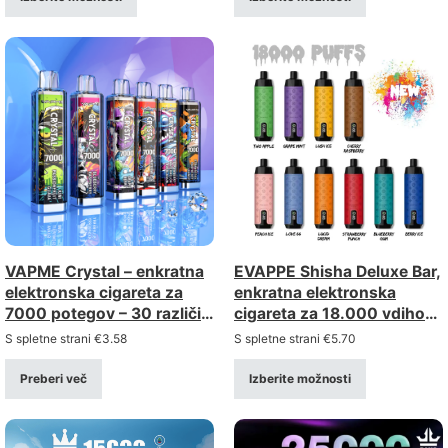
2%/5%)
VAPME Crystal – enkratna
EVAPPE Shisha Deluxe Bar,
elektronska cigareta za
enkratna elektronska
7000 potegov – 30 različic
cigareta za 18.000 vdihov
s polnilnim priključkom tipa
– mrežasta žica 0,6 Ω, z
S spletne strani
€
3.58
S spletne strani
€
5.70
C
možnostjo ponovnega
polnjenja (moč 0–5%)
Preberi več
Izberite možnosti