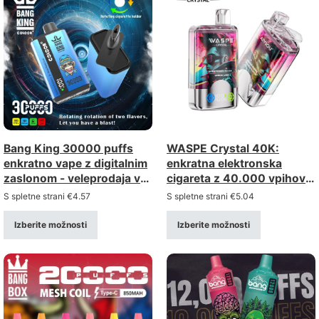
Bang King 30000 puffs
WASPE Crystal 40K:
enkratno vape z digitalnim
enkratna elektronska
zaslonom - veleprodaja v
cigareta z 40.000 vpihov
razsutem stanju
in dvojno možnostjo
S spletne strani
€
4.57
S spletne strani
€
5.04
(dvojna možnost) –
veleprodaja v večjih
Izberite možnosti
Izberite možnosti
količinah