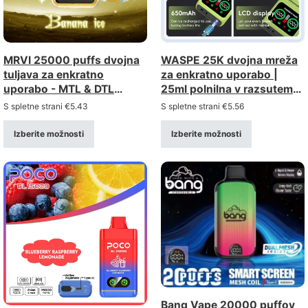
MRVI 25000 puffs dvojna
WASPE 25K dvojna mreža
tuljava za enkratno
za enkratno uporabo |
uporabo - MTL & DTL
25ml polnilna v razsutem
fleksibilnost, nakup na
stanju kupiti na debelo
S spletne strani
€
5.43
S spletne strani
€
5.56
debelo v razsutem stanju
Izberite možnosti
Izberite možnosti
Bang Vape 20000 puffov