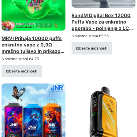
RandM Digital Box 12000
Puffs Vape za enkratno
uporabo - polnjenje z LCD
zaslonom
S spletne strani
€
5.56
MRVI Prihaja 10000 puffs
enkratno vape z 0,9Ω
Izberite možnosti
mrežno tuljavo in prikazom
moči
S spletne strani
€
4.75
Izberite možnosti