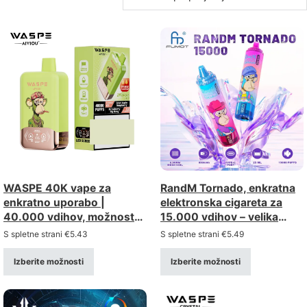
WASPE 40K vape za
RandM Tornado, enkratna
enkratno uporabo |
elektronska cigareta za
40.000 vdihov, možnost
15.000 vdihov – velika
dvojne uporabe, dvojna
zmogljivost, dobra izbira,
S spletne strani
€
5.43
S spletne strani
€
5.49
mreža
popust pri nakupu na
debelo
Izberite možnosti
Izberite možnosti