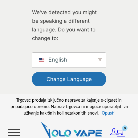
Preskoči na glavno vsebino
Preskoči na nogo strani
We've detected you might
be speaking a different
language. Do you want to
change to:
English
Change Language
Trgovec prodaja izključno naprave za kajenje e-cigaret in
pripadajočo opremo. Naprav trgovca ni mogoče uporabljati za
uživanje kakršnih koli nezakonitih snovi.
Opusti
0