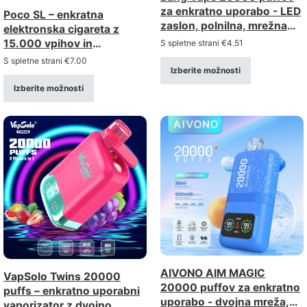
za enkratno uporabo - LED
Poco SL – enkratna
zaslon, polnilna, mrežna
elektronska cigareta z
tuljava
15.000 vpihov in
S spletne strani
€
4.51
nastavljivim pretokom
S spletne strani
€
7.00
Izberite možnosti
zraka – polnilna prek
priključka tipa C (moč 0–
Izberite možnosti
5%)
AIVONO AIM MAGIC
VapSolo Twins 20000
20000 puffov za enkratno
puffs – enkratno uporabni
uporabo - dvojna mreža,
vaporizator z dvojno