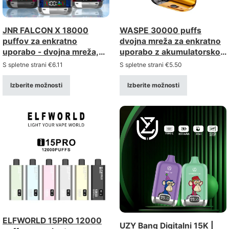
JNR FALCON X 18000
WASPE 30000 puffs
puffov za enkratno
dvojna mreža za enkratno
uporabo - dvojna mreža,
uporabo z akumulatorsko
nastavljiv pretok zraka,
baterijo 850mah
S spletne strani
€
6.11
S spletne strani
€
5.50
digitalni zaslon
Izberite možnosti
Izberite možnosti
ELFWORLD 15PRO 12000
UZY Bang Digitalni 15K |