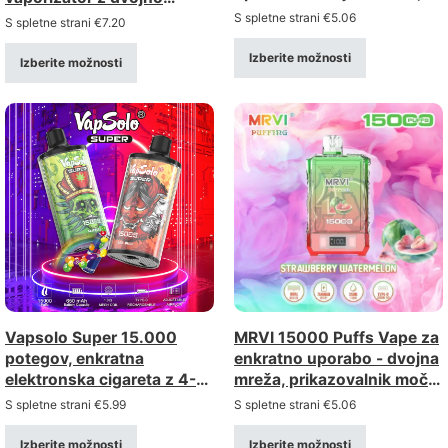
LCD zaslon
možnostjo – možnost
S spletne strani
€
5.06
S spletne strani
€
7.20
ponovnega polnjenja z
Izberite možnosti
zaslonom
Izberite možnosti
Vapsolo Super 15.000
MRVI 15000 Puffs Vape za
potegov, enkratna
enkratno uporabo - dvojna
elektronska cigareta z 4-
mreža, prikazovalnik moči,
stopenjsko nastavljivim
povodec
S spletne strani
€
5.99
S spletne strani
€
5.06
pretokom zraka – polnjiva
prek priključka tipa C (moč
Izberite možnosti
Izberite možnosti