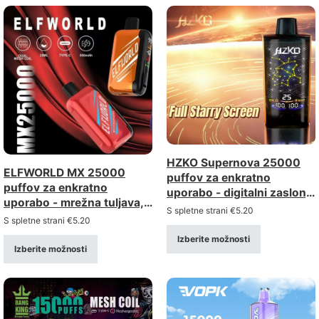
HZKO Supernova 25000
ELFWORLD MX 25000
puffov za enkratno
puffov za enkratno
uporabo - digitalni zaslon,
uporabo - mrežna tuljava,
nastavljiv zračni tok,
S spletne strani
€
5.20
digitalni zaslon, nastavljiv
S spletne strani
€
5.20
mrežna tuljava
pretok zraka
Izberite možnosti
Izberite možnosti