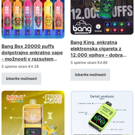
Bang King, enkratna
Bang Box 20000 puffs
elektronska cigareta z
dolgotrajno enkratno vape
12.000 vpihov – dobra
- možnosti v razsutem
izbira, elektronska cigareta
S spletne strani
€
4.89
stanju z velikim popustom
S spletne strani
€
4.38
z mrežasto žico, nakup v
večjih količinah,
Izberite možnosti
Izberite možnosti
veleprodaja