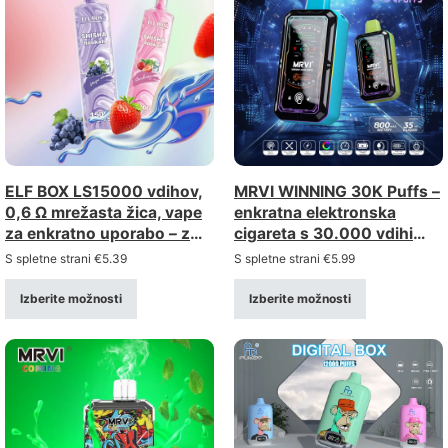
ELF BOX LS15000 vdihov,
MRVI WINNING 30K Puffs –
0,6 Ω mrežasta žica, vape
enkratna elektronska
za enkratno uporabo – z
cigareta s 30.000 vdihi
možnostjo ponovnega
(moč 2%/5%)
S spletne strani
€
5.39
S spletne strani
€
5.99
polnjenja prek priključka
tipa C (moč 0–5%)
Izberite možnosti
Izberite možnosti