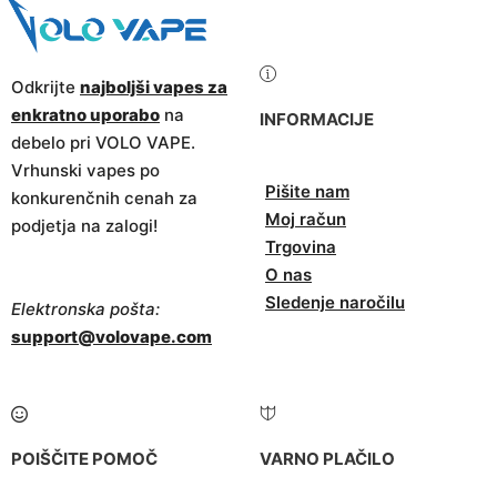
Odkrijte
najboljši vapes za
enkratno uporabo
na
INFORMACIJE
debelo pri VOLO VAPE.
Vrhunski vapes po
Pišite nam
konkurenčnih cenah za
Moj račun
podjetja na zalogi!
Trgovina
O nas
Sledenje naročilu
Elektronska pošta:
support@volovape.com
POIŠČITE POMOČ
VARNO PLAČILO