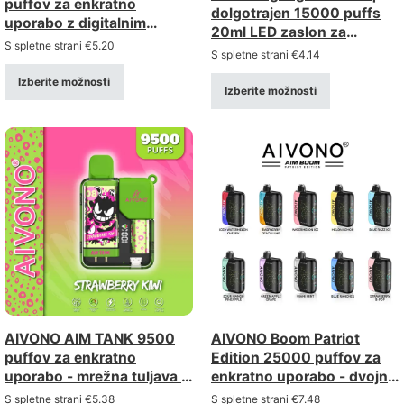
puffov za enkratno
dolgotrajen 15000 puffs
uporabo z digitalnim
20ml LED zaslon za
zaslonom in nastavljivim
S spletne strani
€
5.20
enkratno uporabo vape
S spletne strani
€
4.14
pretokom zraka
Izberite možnosti
Izberite možnosti
AIVONO AIM TANK 9500
AIVONO Boom Patriot
puffov za enkratno
Edition 25000 puffov za
uporabo - mrežna tuljava z
enkratno uporabo - dvojna
LCD zaslonom in otroško
mreža z LCD zaslonom
S spletne strani
€
5.38
S spletne strani
€
7.48