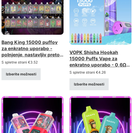
Bang King 15000 puffov
za enkratno uporabo -
VOPK Shisha Hookah
polnjenje, nastavljiv pretok
15000 Puffs Vape za
zraka
S spletne strani
€
3.52
enkratno uporabo - 0,6Ω
Mesh Coil, polnilna
S spletne strani
€
4.26
Izberite možnosti
Izberite možnosti