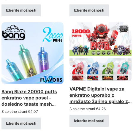
ključavnico
Izberite možnosti
Izberite možnosti
VAPME Digitalni vape za
Bang Blaze 20000 puffs
enkratno uporabo z
enkratno vape posel -
mrežasto žarilno spiralo za
dosledno tasate mesh
12.000 vdihov – z
S spletne strani
€
4.26
tuljavo, polnilno
S spletne strani
€
4.07
možnostjo ponovnega
polnjenja in digitalnim
Izberite možnosti
Izberite možnosti
zaslonom (moč 0–5%)