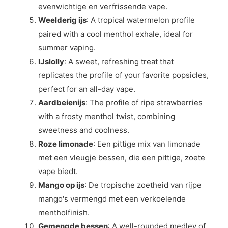
evenwichtige en verfrissende vape.
Weelderig ijs
: A tropical watermelon profile
paired with a cool menthol exhale, ideal for
summer vaping.
IJslolly
: A sweet, refreshing treat that
replicates the profile of your favorite popsicles,
perfect for an all-day vape.
Aardbeienijs
: The profile of ripe strawberries
with a frosty menthol twist, combining
sweetness and coolness.
Roze limonade
: Een pittige mix van limonade
met een vleugje bessen, die een pittige, zoete
vape biedt.
Mango op ijs
: De tropische zoetheid van rijpe
mango's vermengd met een verkoelende
mentholfinish.
Gemengde bessen
: A well-rounded medley of