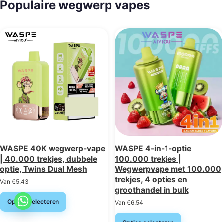
Populaire wegwerp vapes
WASPE 40K wegwerp-vape
WASPE 4-in-1-optie
| 40.000 trekjes, dubbele
100.000 trekjes |
optie, Twins Dual Mesh
Wegwerpvape met 100.000
trekjes, 4 opties en
Van
€
5.43
groothandel in bulk
Opties selecteren
Van
€
6.54