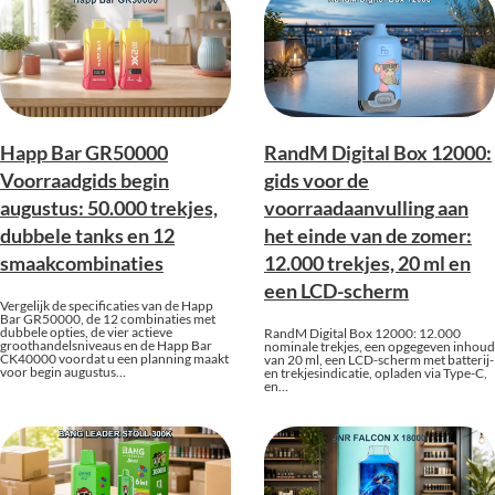
Happ Bar GR50000
RandM Digital Box 12000:
Voorraadgids begin
gids voor de
augustus: 50.000 trekjes,
voorraadaanvulling aan
dubbele tanks en 12
het einde van de zomer:
smaakcombinaties
12.000 trekjes, 20 ml en
een LCD-scherm
Vergelijk de specificaties van de Happ
Bar GR50000, de 12 combinaties met
dubbele opties, de vier actieve
RandM Digital Box 12000: 12.000
groothandelsniveaus en de Happ Bar
nominale trekjes, een opgegeven inhoud
CK40000 voordat u een planning maakt
van 20 ml, een LCD-scherm met batterij-
voor begin augustus…
en trekjesindicatie, opladen via Type-C,
en…