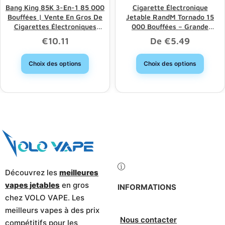
Bang King 85K 3-En-1 85 000
Cigarette Électronique
Bouffées | Vente En Gros De
Jetable RandM Tornado 15
Cigarettes Électroniques
000 Bouffées – Grande
Jetables À Longue Durée De
Capacité, Bon Choix, Remise
€
10.11
De
€
5.49
Vie Et À Triple Option
Sur Les Achats En Gros
Choix des options
Choix des options
Découvrez les
meilleures
vapes jetables
en gros
INFORMATIONS
chez VOLO VAPE. Les
meilleurs vapes à des prix
Nous contacter
compétitifs pour les