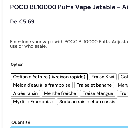
POCO BL10000 Puffs Vape Jetable - Ai
De
€
5.69
Fine-tune your vape with POCO BL10000 Puffs. Adjustable
use or wholesale.
Option
Option aléatoire (livraison rapide)
Fraise Kiwi
Col
Melon d'eau à la framboise
Fraise et banane
Man
Aloès raisin
Menthe fraîche
Fraise Mangue
Frui
Myrtille Framboise
Soda au raisin et au cassis
Quantité