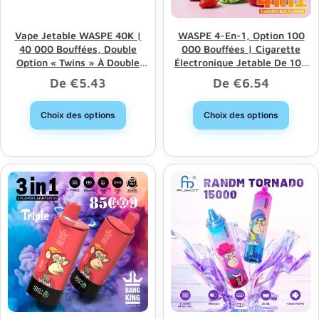
Vape Jetable WASPE 40K |
WASPE 4-En-1, Option 100
40 000 Bouffées, Double
000 Bouffées | Cigarette
Option « Twins » À Double
Électronique Jetable De 100
Maillage
000 Bouffées Avec 4 Options
De
€
5.43
De
€
6.54
Et Vente En Gros En Vrac
Choix des options
Choix des options