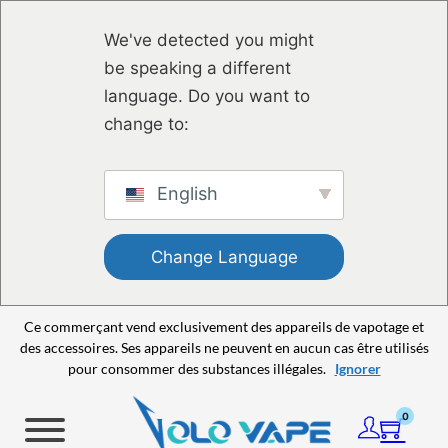
Passer au contenu principal
Passer au pied de page
We've detected you might
be speaking a different
language. Do you want to
change to:
English
Change Language
Ce commerçant vend exclusivement des appareils de vapotage et
des accessoires. Ses appareils ne peuvent en aucun cas être utilisés
pour consommer des substances illégales.
Ignorer
0