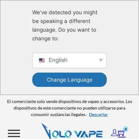
Saltar al contenido principal
Saltar al pie de página
We've detected you might
be speaking a different
language. Do you want to
change to:
English
Change Language
El comerciante solo vende dispositivos de vapeo y accesorios. Los
dispositivos de este comerciante no pueden utilizarse para
consumir sustancias ilegales.
Descartar
0