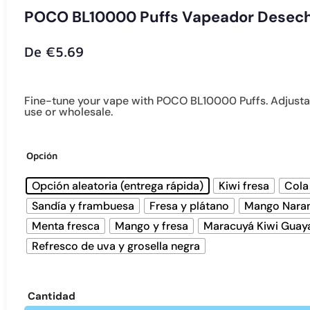
POCO BL10000 Puffs Vapeador Desechab
De
€
5.69
Fine-tune your vape with POCO BL10000 Puffs. Adjustable
use or wholesale.
Opción
Opción aleatoria (entrega rápida)
Kiwi fresa
Cola
Sandía y frambuesa
Fresa y plátano
Mango Nara
Menta fresca
Mango y fresa
Maracuyá Kiwi Guay
Refresco de uva y grosella negra
Cantidad