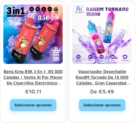
Bang King 85K 3 En 1, 85 000
Vaporizador Desechable
Caladas | Venta Al Por Mayor
RandM Tornado De 15 000
De Cigarrillos Electrónicos
Caladas: Gran Capacidad,
Desechables De Larga
Buena Opción, Descuento Al
€
10.11
De
€
5.49
Duración Con Triple Opción
Por Mayor
Seleccionar opciones
Seleccionar opciones