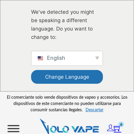
Saltar al contenido principal
Saltar al pie de página
We've detected you might
be speaking a different
language. Do you want to
change to:
English
Change Language
El comerciante solo vende dispositivos de vapeo y accesorios. Los
dispositivos de este comerciante no pueden utilizarse para
consumir sustancias ilegales.
Descartar
0