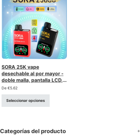
SORA 25K vape
desechable al por mayor -
doble malla, pantalla LCD,
25.000 caladas
De
€
5.62
Seleccionar opciones
Categorías del producto