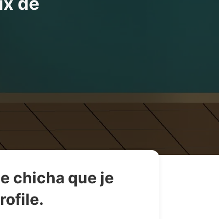
ix de
pe chicha que je
ofile.