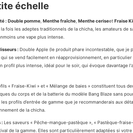
tite échelle
té :
Double pomme
,
Menthe fraîche
,
Menthe cerise
et
Fraise K
 à la fois les adeptes traditionnels de la chicha, les amateurs d
anmoins une vape plus intense.
isseurs :
Double Apple (le produit phare incontestable, que je p
qui se vend facilement en réapprovisionnement, en particulier 
un profil plus intense, idéal pour le soir, qui évoque davantage 
fils « Fraise-Kiwi » et « Mélange de baies » constituent tous de
tiques du corps et de la batterie du modèle Bang Blaze sans pou
nt les profils d’entrée de gamme que je recommanderais aux détai
onnement de la chicha.
 :
Les saveurs « Pêche-mangue-pastèque », « Pastèque-fraise-me
ival de la gamme. Elles sont particulièrement adaptées si votre c