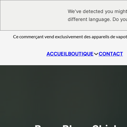
Passer au contenu principal
Passer au pied de page
We've detected you might
different language. Do yo
Ce commerçant vend exclusivement des appareils de vapotag
ACCUEIL
BOUTIQUE
CONTACT