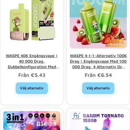
WASPE 40K Engångsvape |
WASPE 4-I-1-Alternativ 100K
40 000 Drag,
Drag | Engångsvape Med 100
Dubbelkonfiguration Med
000 Drag, 4 Alternativ Och
Dubbla Mesh-Element
Grossistförsäljning I Bulk
Från
€
5.43
Från
€
6.54
Välj alternativ
Välj alternativ