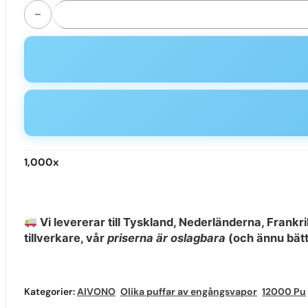
AIVONO AIM FREAK 13000 Puffs Disposable Vape - Mesh Co
1,000
x
Vi levererar till Tyskland, Nederländerna, Frankri
tillverkare, vår
priserna är oslagbara
(och ännu bättr
Kategorier:
AIVONO
,
Olika puffar av engångsvapor
,
12000 Puffs engångsvape