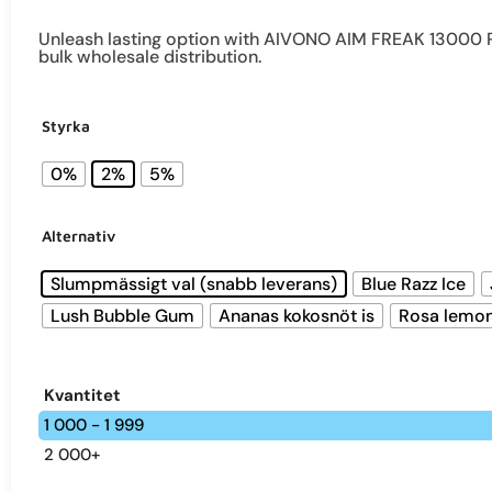
Unleash lasting option with AIVONO AIM FREAK 13000 Puf
bulk wholesale distribution.
Styrka
0%
2%
5%
Alternativ
Slumpmässigt val (snabb leverans)
Blue Razz Ice
Lush Bubble Gum
Ananas kokosnöt is
Rosa lemo
Kvantitet
1 000 - 1 999
2 000+