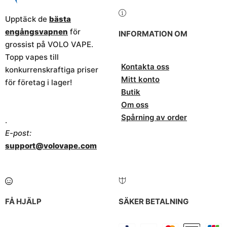
Upptäck de
bästa
engångsvapnen
för
INFORMATION OM
grossist på VOLO VAPE.
Topp vapes till
Kontakta oss
konkurrenskraftiga priser
Mitt konto
för företag i lager!
Butik
Om oss
Spårning av order
.
E-post:
support@volovape.com
FÅ HJÄLP
SÄKER BETALNING