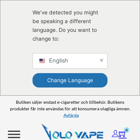
Hoppa till huvudinnehåll
Hoppa till sidfot
We've detected you might
be speaking a different
language. Do you want to
change to:
English
Change Language
Butiken säljer endast e-cigaretter och tillbehör. Butikens
produkter får inte användas för att konsumera olagliga ämnen.
Avfärda
0