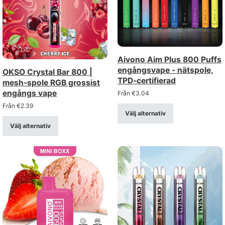
Aivono Aim Plus 800 Puffs
engångsvape - nätspole,
OKSO Crystal Bar 800 |
TPD-certifierad
mesh-spole RGB grossist
engångs vape
Från
€
3.04
Från
€
2.39
Välj alternativ
Välj alternativ