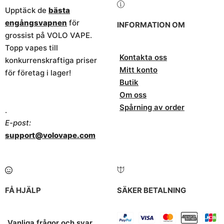
Upptäck de
bästa
engångsvapnen
för
INFORMATION OM
grossist på VOLO VAPE.
Topp vapes till
Kontakta oss
konkurrenskraftiga priser
Mitt konto
för företag i lager!
Butik
Om oss
Spårning av order
.
E-post:
support@volovape.com
FÅ HJÄLP
SÄKER BETALNING
Vanliga frågor och svar