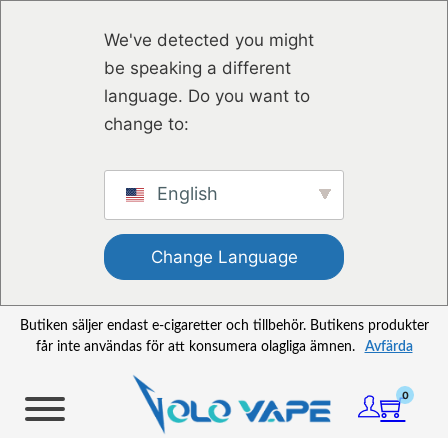
Hoppa till huvudinnehåll
Hoppa till sidfot
We've detected you might
be speaking a different
language. Do you want to
change to:
English
Change Language
Butiken säljer endast e-cigaretter och tillbehör. Butikens produkter
får inte användas för att konsumera olagliga ämnen.
Avfärda
0