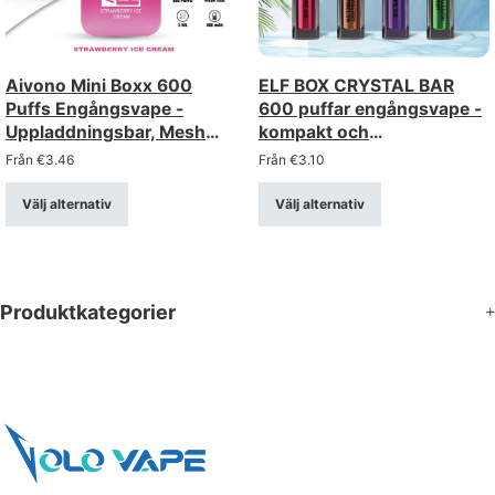
Aivono Mini Boxx 600
ELF BOX CRYSTAL BAR
Puffs Engångsvape -
600 puffar engångsvape -
Uppladdningsbar, Mesh
kompakt och
Coil
uppladdningsbar
Från
€
3.46
Från
€
3.10
Välj alternativ
Välj alternativ
Produktkategorier