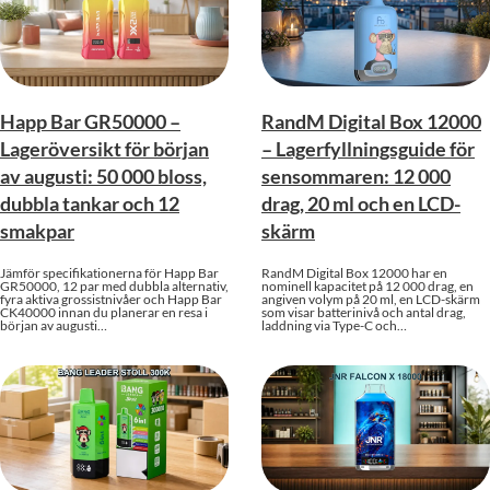
Happ Bar GR50000 –
RandM Digital Box 12000
Lageröversikt för början
– Lagerfyllningsguide för
av augusti: 50 000 bloss,
sensommaren: 12 000
dubbla tankar och 12
drag, 20 ml och en LCD-
smakpar
skärm
Jämför specifikationerna för Happ Bar
RandM Digital Box 12000 har en
GR50000, 12 par med dubbla alternativ,
nominell kapacitet på 12 000 drag, en
fyra aktiva grossistnivåer och Happ Bar
angiven volym på 20 ml, en LCD-skärm
CK40000 innan du planerar en resa i
som visar batterinivå och antal drag,
början av augusti…
laddning via Type-C och…