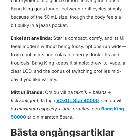
battery/blend at a glance before leaving the house.
Bang King goes longer between refill cycles simply
because of the 50 mL size, though the body feels a
bit bulky in a jeans pocket.
Enkel att använda:
Star is compact, comfy, and its UI
feels modern without being fussy. options run wide—
from cool mints and colas to energy drink riffs and
tropicals. Bang King keeps it simple: draw-to-vape, a
clear LCD, and the bonus of switching profiles mid-
day if you like variety.
Mitt utlåtande:
Om du vill ha
teknik + balans +
fickvänlighet
, ta tag i
VOZOL Star 40000
. Om du vill
ha
maximum capacity + dual profiles
, den
Bang King
50000
är din maratonlöpare.
Bästa engångsartiklar