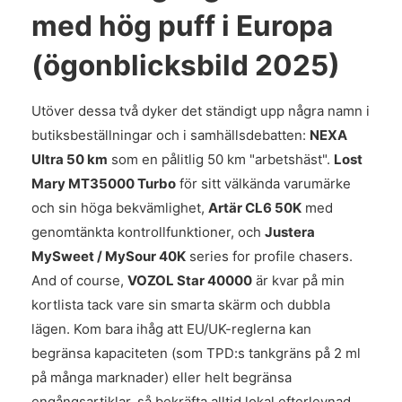
med hög puff i Europa
(ögonblicksbild 2025)
Utöver dessa två dyker det ständigt upp några namn i
butiksbeställningar och i samhällsdebatten:
NEXA
Ultra 50 km
som en pålitlig 50 km "arbetshäst".
Lost
Mary MT35000 Turbo
för sitt välkända varumärke
och sin höga bekvämlighet,
Artär CL6 50K
med
genomtänkta kontrollfunktioner, och
Justera
MySweet / MySour 40K
series for profile chasers.
And of course,
VOZOL Star 40000
är kvar på min
kortlista tack vare sin smarta skärm och dubbla
lägen. Kom bara ihåg att EU/UK-reglerna kan
begränsa kapaciteten (som TPD:s tankgräns på 2 ml
på många marknader) eller helt begränsa
engångsartiklar, så bekräfta alltid lokal efterlevnad