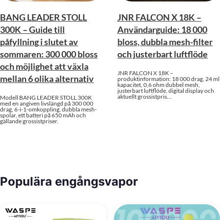
BANG LEADER STOLL
JNR FALCON X 18K –
300K – Guide till
Användarguide: 18 000
påfyllning i slutet av
bloss, dubbla mesh-filter
sommaren: 300 000 bloss
och justerbart luftflöde
och möjlighet att växla
JNR FALCON X 18K –
mellan 6 olika alternativ
produktinformation: 18 000 drag, 24 ml
kapacitet, 0,6 ohm dubbel mesh,
justerbart luftflöde, digital display och
aktuellt grossistpris…
Modell BANG LEADER STOLL 300K
med en angiven livslängd på 300 000
drag, 6-i-1-omkoppling, dubbla mesh-
spolar, ett batteri på 650 mAh och
gällande grossistpriser.
Populära engångsvapor