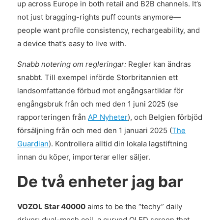
up across Europe in both retail and B2B channels. It’s
not just bragging-rights puff counts anymore—
people want profile consistency, rechargeability, and
a device that’s easy to live with.
Snabb notering om regleringar:
Regler kan ändras
snabbt. Till exempel införde Storbritannien ett
landsomfattande förbud mot engångsartiklar för
engångsbruk från och med den 1 juni 2025 (se
rapporteringen från
AP Nyheter
), och Belgien förbjöd
försäljning från och med den 1 januari 2025 (
The
Guardian
). Kontrollera alltid din lokala lagstiftning
innan du köper, importerar eller säljer.
De två enheter jag bar
VOZOL Star 40000
aims to be the “techy” daily
driver: dual-mesh coil, a curved OLED screen that