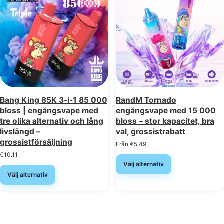
Bang King 85K 3-i-1 85 000
RandM Tornado
bloss | engångsvape med
engångsvape med 15 000
tre olika alternativ och lång
bloss – stor kapacitet, bra
livslängd –
val, grossistrabatt
grossistförsäljning
Från
€
5.49
€
10.11
Välj alternativ
Välj alternativ