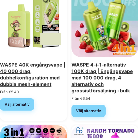
WASPE 40K engångsvape |
WASPE 4-i-1-alternativ
40 000 drag,
100K drag | Engångsvape
dubbelkonfiguration med
med 100 000 drag, 4
dubbla mesh-element
alternativ och
grossistförsäljning i bulk
Från
€
5.43
Från
€
6.54
Välj alternativ
Välj alternativ