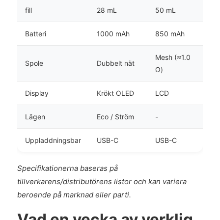
fill
28 mL
50 mL
Batteri
1000 mAh
850 mAh
Mesh (≈1.0
Spole
Dubbelt nät
Ω)
Display
Krökt OLED
LCD
Lägen
Eco / Ström
-
Uppladdningsbar
USB-C
USB-C
Specifikationerna baseras på
tillverkarens/distributörens listor och kan variera
beroende på marknad eller parti.
Vad en vecka av verklig