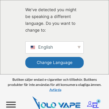
Hoppa till huvudinnehåll
Hoppa till sidfot
We've detected you might
be speaking a different
language. Do you want to
change to:
English
Change Language
Butiken säljer endast e-cigaretter och tillbehör. Butikens
produkter får inte användas för att konsumera olagliga ämnen.
Avfärda
0