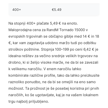
400+
€5.49
Na stopnji 400+ plačate 5,49 € na enoto.
Maloprodajna cena za RandM Tornado 15000 v
evropskih trgovinah se običajno giblje med 14 € in 18
€, kar vam zagotavlja udobno maržo tudi po odbitku
stroškov poštnine. Stopnja 100–199 po ceni 6,42 € je
idealna rešitev za večino srednje velikih trgovcev na
drobno, ki si želijo visoke marže, ne da bi se zavezali
k velikemu naročilu. V enem naročilu lahko
kombinirate različne profile, tako da lahko preizkusite
raznoliko ponudbo, ne da bi se omejili na eno samo
možnost. Ta prožnost je še posebej koristna pri prvih
naročilih, ko še ugotavljate, kaj je na vašem lokalnem
trgu najbolj priljubljeno.