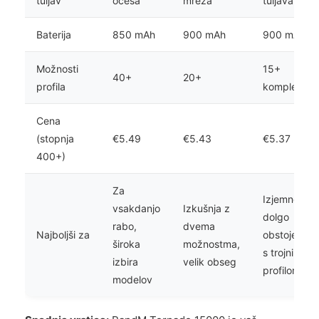
tuljav
očesa
mreža
tuljava
Baterija
850 mAh
900 mAh
900 mAh
Možnosti
15+
40+
20+
profila
kompletov
Cena
(stopnja
€5.49
€5.43
€5.37
400+)
Za
Izjemno
vsakdanjo
Izkušnja z
dolgo
rabo,
dvema
Najboljši za
obstojen,
široka
možnostma,
s trojnim
izbira
velik obseg
profilom
modelov