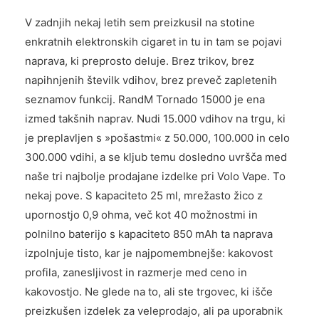
V zadnjih nekaj letih sem preizkusil na stotine
enkratnih elektronskih cigaret in tu in tam se pojavi
naprava, ki preprosto deluje. Brez trikov, brez
napihnjenih številk vdihov, brez preveč zapletenih
seznamov funkcij. RandM Tornado 15000 je ena
izmed takšnih naprav. Nudi 15.000 vdihov na trgu, ki
je preplavljen s »pošastmi« z 50.000, 100.000 in celo
300.000 vdihi, a se kljub temu dosledno uvršča med
naše tri najbolje prodajane izdelke pri Volo Vape. To
nekaj pove. S kapaciteto 25 ml, mrežasto žico z
upornostjo 0,9 ohma, več kot 40 možnostmi in
polnilno baterijo s kapaciteto 850 mAh ta naprava
izpolnjuje tisto, kar je najpomembnejše: kakovost
profila, zanesljivost in razmerje med ceno in
kakovostjo. Ne glede na to, ali ste trgovec, ki išče
preizkušen izdelek za veleprodajo, ali pa uporabnik