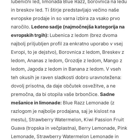
lubenični led, limonada Blue Razz, borovnica na ledu
in breskov led. Ti štirje predstavljajo večino naše
evropske prodaje in so varna izbira za vsako prvo
naročilo.
Ledeno sadje (najmočnejša kategorija na
evropskih trgih):
Lubenica z ledom (brez dvoma
najbolj priljubljen profil za enkratno uporabo v vsej
Evropi, to je dejstvo), Borovnica z ledom, Breskev z
ledom, Ananas z ledom, Grozdje z ledom, Mango z
ledom, Jagoda z ledom in Banana z ledom. V vseh
teh okusih je raven sladkosti dobro uravnotežena:
dovolj prisotna, da daje občutek osvežitve, a ne
premočna, da bi otopila vaše brbončice.
Sadne
mešanice in limonade:
Blue Razz Lemonade (z
razlogom je najbolje prodajana, saj je kislost na
mestu), Strawberry Watermelon, Kiwi Passion Fruit
Guava (tropska in večplastna), Berry Lemonade, Pink
Lemonade, Strawberry Watermelon Lemonade in