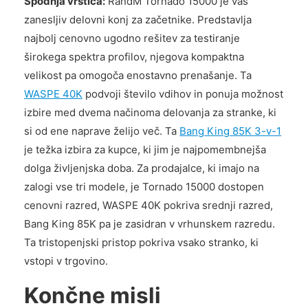
Spodnja vrstica:
RandM Tornado 15000 je vaš
zanesljiv delovni konj za začetnike. Predstavlja
najbolj cenovno ugodno rešitev za testiranje
širokega spektra profilov, njegova kompaktna
velikost pa omogoča enostavno prenašanje. Ta
WASPE 40K
podvoji število vdihov in ponuja možnost
izbire med dvema načinoma delovanja za stranke, ki
si od ene naprave želijo več. Ta
Bang King 85K 3-v-1
je težka izbira za kupce, ki jim je najpomembnejša
dolga življenjska doba. Za prodajalce, ki imajo na
zalogi vse tri modele, je Tornado 15000 dostopen
cenovni razred, WASPE 40K pokriva srednji razred,
Bang King 85K pa je zasidran v vrhunskem razredu.
Ta tristopenjski pristop pokriva vsako stranko, ki
vstopi v trgovino.
Končne misli