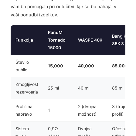
vam bo pomagala pri odločitvi, kje se bo nahajal v
vaši ponudbi izdelkov.
RandM
Bang King
Funkcija
Tornado
WASPE 40K
85K 3-v-1
15000
Število
15,000
40,000
85,000
puhlic
Zmogljivost
25 ml
40 ml
85 ml
rezervoarja
Profili na
2 (dvojna
3 (trojni
1
napravo
možnost)
profil)
Sistem
0,9Ω
Dvojna
Očesna