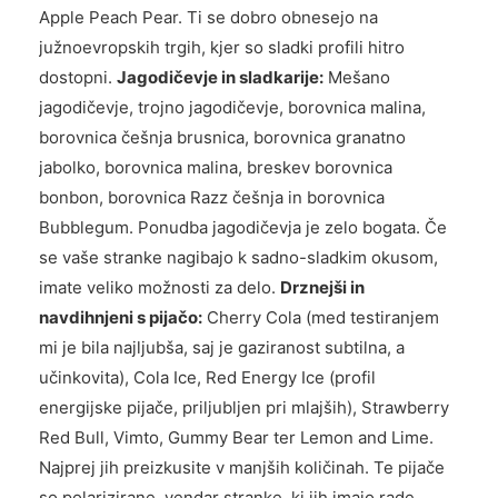
Apple Peach Pear. Ti se dobro obnesejo na
južnoevropskih trgih, kjer so sladki profili hitro
dostopni.
Jagodičevje in sladkarije:
Mešano
jagodičevje, trojno jagodičevje, borovnica malina,
borovnica češnja brusnica, borovnica granatno
jabolko, borovnica malina, breskev borovnica
bonbon, borovnica Razz češnja in borovnica
Bubblegum. Ponudba jagodičevja je zelo bogata. Če
se vaše stranke nagibajo k sadno-sladkim okusom,
imate veliko možnosti za delo.
Drznejši in
navdihnjeni s pijačo:
Cherry Cola (med testiranjem
mi je bila najljubša, saj je gaziranost subtilna, a
učinkovita), Cola Ice, Red Energy Ice (profil
energijske pijače, priljubljen pri mlajših), Strawberry
Red Bull, Vimto, Gummy Bear ter Lemon and Lime.
Najprej jih preizkusite v manjših količinah. Te pijače
so polarizirane, vendar stranke, ki jih imajo rade,