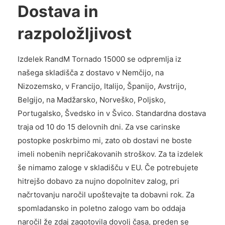
Dostava in
razpoložljivost
Izdelek RandM Tornado 15000 se odpremlja iz
našega skladišča z dostavo v Nemčijo, na
Nizozemsko, v Francijo, Italijo, Španijo, Avstrijo,
Belgijo, na Madžarsko, Norveško, Poljsko,
Portugalsko, Švedsko in v Švico. Standardna dostava
traja od 10 do 15 delovnih dni. Za vse carinske
postopke poskrbimo mi, zato ob dostavi ne boste
imeli nobenih nepričakovanih stroškov. Za ta izdelek
še nimamo zaloge v skladišču v EU. Če potrebujete
hitrejšo dobavo za nujno dopolnitev zalog, pri
načrtovanju naročil upoštevajte ta dobavni rok. Za
spomladansko in poletno zalogo vam bo oddaja
naročil že zdaj zagotovila dovolj časa, preden se