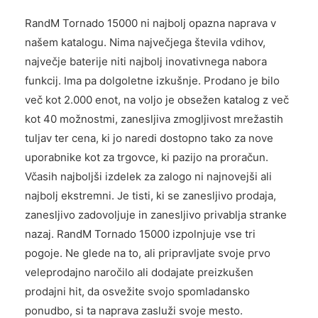
RandM Tornado 15000 ni najbolj opazna naprava v
našem katalogu. Nima največjega števila vdihov,
največje baterije niti najbolj inovativnega nabora
funkcij. Ima pa dolgoletne izkušnje. Prodano je bilo
več kot 2.000 enot, na voljo je obsežen katalog z več
kot 40 možnostmi, zanesljiva zmogljivost mrežastih
tuljav ter cena, ki jo naredi dostopno tako za nove
uporabnike kot za trgovce, ki pazijo na proračun.
Včasih najboljši izdelek za zalogo ni najnovejši ali
najbolj ekstremni. Je tisti, ki se zanesljivo prodaja,
zanesljivo zadovoljuje in zanesljivo privablja stranke
nazaj. RandM Tornado 15000 izpolnjuje vse tri
pogoje. Ne glede na to, ali pripravljate svoje prvo
veleprodajno naročilo ali dodajate preizkušen
prodajni hit, da osvežite svojo spomladansko
ponudbo, si ta naprava zasluži svoje mesto.