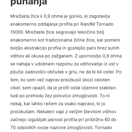
puhanja
Mrežasta žica s 0,9 ohma je gonilo, ki zagotavlja
enakomerno oddajanje profila pri RandM Tornado
15000. Mrežaste žice segrevajo tekočino bolj
enakomerno kot tradicionalne žične žice, kar pomeni
boljšo ekstrakcijo profila in gostejšo paro brez suhih
vdihov ali okusa po zažganem. Z upornostjo 0,9 ohma
se nahaja v udobnem razponu za vdihovanje iz ust v
pljuča: zadovoljiv občutek v grlu, ne da bi bil oster. Po
tem, ko sem več naprav preizkusil skozi celoten
cikel, sem opazil, da je profil ostal izjemno stabilen
tudi po prehodu čez polovico zmogljivosti. To ni
nekaj, kar lahko rečem za vsako napravo, ki jo
preizkušam. Nekateri vapi z večjim številom vdihov
začnejo izgubljati jasnost profila pri približno 60 do
70 odstotkih svoje nazivne zmogljivosti. Tornado