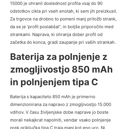
15000 je ohranil doslednost profila vsaj do 90
odstotkov cikla pri vseh enotah, ki sem jih preizkusil.
Za trgovce na drobno to pomeni manj pritožb strank,
da se je ’profil poslabšal“, in boljše priporočilo med
strankami. Naprava, ki ohranja dober profil od
začetka do konca, gradi zaupanje pri vaših strankah.
Baterija za polnjenje z
zmogljivostjo 850 mAh
in polnjenjem tipa C
Baterija s kapaciteto 850 mAh je primerno
dimenzionirana za napravo z zmogljivostjo 15.000
vdihov. V času življenjske dobe naprave jo boste
morali nekajkrat napolniti, vendar vsako polnjenje
prek priključka tipa C traja manj kot eno uro. Ni