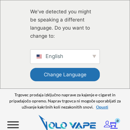
Preskoči na glavno vsebino
Preskoči na nogo strani
We've detected you might
be speaking a different
language. Do you want to
change to:
English
Change Language
Trgovec prodaja izključno naprave za kajenje e-cigaret in
pripadajočo opremo. Naprav trgovca ni mogoče uporabljati za
uživanje kakršnih koli nezakonitih snovi.
Opusti
0