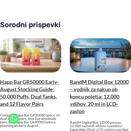
Sorodni prispevki
Happ Bar GR50000 Early-
RandM Digital Box 12000
August Stocking Guide:
– vodnik za nakup ob
50,000 Puffs, Dual Tanks,
koncu poletja: 12.000
and 12 Flavor Pairs
vdihov, 20 ml in LCD-
zaslon
Compare Happ Bar GR50000 specs, 12
dual-option pairs, four live wholesale
tiers, and Happ Bar CK40000 before
RandM Digital Box 12000 ponuja
planning an early-August…
12.000 nazivnih vdihov, navedeno
kapaciteto 20 ml, LCD-zaslon za prikaz