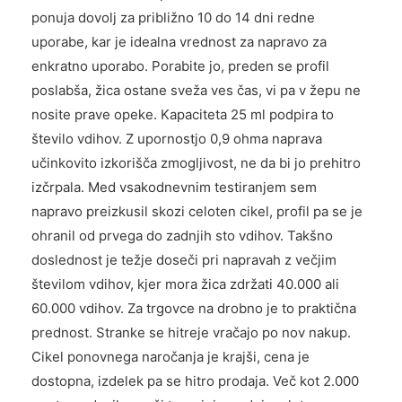
ponuja dovolj za približno 10 do 14 dni redne
uporabe, kar je idealna vrednost za napravo za
enkratno uporabo. Porabite jo, preden se profil
poslabša, žica ostane sveža ves čas, vi pa v žepu ne
nosite prave opeke. Kapaciteta 25 ml podpira to
število vdihov. Z upornostjo 0,9 ohma naprava
učinkovito izkorišča zmogljivost, ne da bi jo prehitro
izčrpala. Med vsakodnevnim testiranjem sem
napravo preizkusil skozi celoten cikel, profil pa se je
ohranil od prvega do zadnjih sto vdihov. Takšno
doslednost je težje doseči pri napravah z večjim
številom vdihov, kjer mora žica zdržati 40.000 ali
60.000 vdihov. Za trgovce na drobno je to praktična
prednost. Stranke se hitreje vračajo po nov nakup.
Cikel ponovnega naročanja je krajši, cena je
dostopna, izdelek pa se hitro prodaja. Več kot 2.000