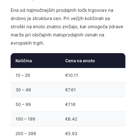
Ena od najmočnejših prodajnih točk trgovcev na
drobno je struktura cen. Pri večjih količinah se
stroški na enoto znatno znižajo, kar omogoča zdrave
marže pri običajnih maloprodajnih cenah na
evropskih trgih.
Količina
Cena na enoto
10 – 29
€10.11
30 – 49
€7.61
50 – 99
€7.16
100 – 199
€6.42
200 – 399
€5.93