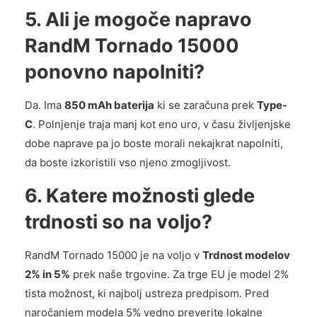
5. Ali je mogoče napravo
RandM Tornado 15000
ponovno napolniti?
Da. Ima
850 mAh baterija
ki se zaračuna prek
Type-
C
. Polnjenje traja manj kot eno uro, v času življenjske
dobe naprave pa jo boste morali nekajkrat napolniti,
da boste izkoristili vso njeno zmogljivost.
6. Katere možnosti glede
trdnosti so na voljo?
RandM Tornado 15000 je na voljo v
Trdnost modelov
2% in 5%
prek naše trgovine. Za trge EU je model 2%
tista možnost, ki najbolj ustreza predpisom. Pred
naročanjem modela 5% vedno preverite lokalne