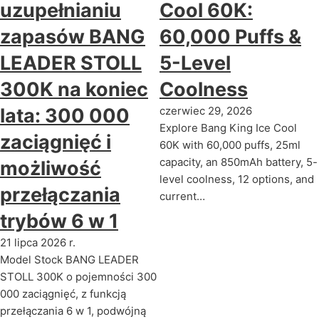
uzupełnianiu
Cool 60K:
zapasów BANG
60,000 Puffs &
LEADER STOLL
5-Level
300K na koniec
Coolness
lata: 300 000
czerwiec 29, 2026
Explore Bang King Ice Cool
zaciągnięć i
60K with 60,000 puffs, 25ml
capacity, an 850mAh battery, 5-
możliwość
level coolness, 12 options, and
przełączania
current…
trybów 6 w 1
21 lipca 2026 r.
Model Stock BANG LEADER
STOLL 300K o pojemności 300
000 zaciągnięć, z funkcją
przełączania 6 w 1, podwójną