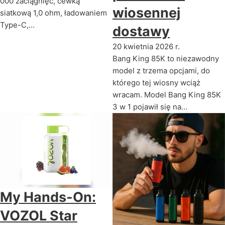
000 zaciągnięć, cewką
wiosennej
siatkową 1,0 ohm, ładowaniem
Type-C,...
dostawy
20 kwietnia 2026 r.
Bang King 85K to niezawodny
model z trzema opcjami, do
którego tej wiosny wciąż
wracam. Model Bang King 85K
3 w 1 pojawił się na…
My Hands-On:
VOZOL Star