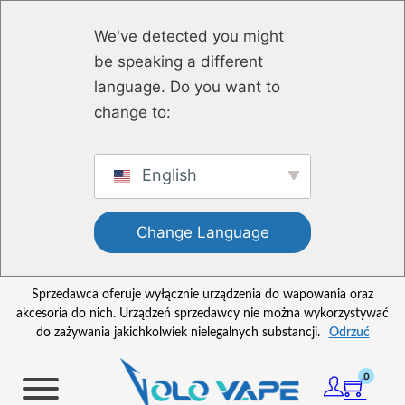
Przejdź do głównej treści
Przejdź do stopki
We've detected you might
be speaking a different
language. Do you want to
change to:
English
Change Language
Sprzedawca oferuje wyłącznie urządzenia do wapowania oraz
akcesoria do nich. Urządzeń sprzedawcy nie można wykorzystywać
do zażywania jakichkolwiek nielegalnych substancji.
Odrzuć
0