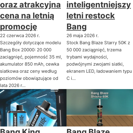
oraz atrakcyjna
inteligentniejszy
cena na letnią
letni restock
promocję
Bang
22 czerwca 2026 r.
26 maja 2026 r.
Szczegóły dotyczące modelu
Stock Bang Blaze Starry 50K z
Bang Box 20000: 20 000
50 000 zaciągnięć, trzema
zaciągnięć, pojemność 35 ml,
trybami wydajności,
akumulator 850 mAh, cewka
podwójnymi zwojami siatki,
siatkowa oraz ceny według
ekranem LED, ładowaniem typu
poziomów obowiązujące od
C i...
lata 2026 r…
Bang King
Bang Blaze