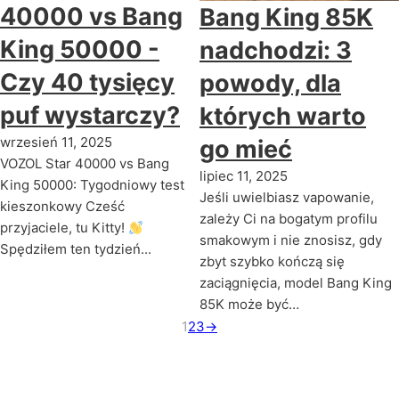
40000 vs Bang
Bang King 85K
King 50000 -
nadchodzi: 3
Czy 40 tysięcy
powody, dla
puf wystarczy?
których warto
wrzesień 11, 2025
go mieć
VOZOL Star 40000 vs Bang
lipiec 11, 2025
King 50000: Tygodniowy test
Jeśli uwielbiasz vapowanie,
kieszonkowy Cześć
zależy Ci na bogatym profilu
przyjaciele, tu Kitty!
smakowym i nie znosisz, gdy
Spędziłem ten tydzień...
zbyt szybko kończą się
zaciągnięcia, model Bang King
85K może być…
1
2
3
→