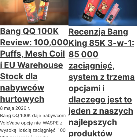
Bang QQ 100K
Recenzja Bang
Review: 100,000
King 85K 3-w-1:
Puffs, Mesh Coil
85 000
i EU Warehouse
zaciągnięć,
Stock dla
system z trzema
nabywców
opcjami i
hurtowych
dlaczego jest to
8 maja 2026 r.
jeden z naszych
Bang QQ 100K daje nabywcom
najlepszych
VoloVape opcję nie-WASPE z
wysoką ilością zaciągnięć, 100
produktów