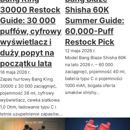
30000 Restock
Shisha 60K
Guide: 30 000
Summer Guide:
puffów, cyfrowy
60,000-Puff
wyświetlacz i
Restock Pick
duży popyt na
12 maja 2026 r.
Model Bang Blaze Shisha 60K
początku lata
na lato 2026 r. – 60 000
zaciągnięć, pojemność 40 ml,
18 maja 2026 r.
bateria typu C o pojemności
Zapas hurtowy Bang King
1000 mAh, bogata oferta
30000 z 30 000 zaciągnięć,
smaków shishy…
pojemność 36 ml, cyfrowy
wyświetlacz, cewka siatkowa
1,0 Ohm, ładowanie typu C i
letnie uzupełnienie zapasów....