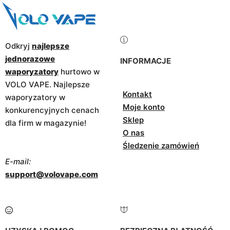
Odkryj
najlepsze
jednorazowe
INFORMACJE
waporyzatory
hurtowo w
VOLO VAPE. Najlepsze
Kontakt
waporyzatory w
Moje konto
konkurencyjnych cenach
Sklep
dla firm w magazynie!
O nas
Śledzenie zamówień
E-mail:
support@volovape.com