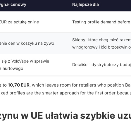
ygnał cenowy
Najlepsze dla
EUR za sztukę online
Testing profile demand before 
Sklepy, które chcą mieć razem
enie cen w koszyku na żywo
winogronowy i lód brzoskwini
 się z VoloVape w sprawie
Detaliści i dystrybutorzy budu
a hurtowego
e to
10,70 EUR
, which leaves room for retailers who position B
xed profiles are the smarter approach for the first order becau
nu w UE ułatwia szybkie uz