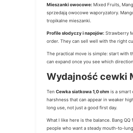
Mieszanki owocowe:
Mixed Fruits, Mang
sprzedają owocowe waporyzatory. Mango P
tropikalne mieszanki.
Profile słodyczy i napojów:
Strawberry Ma
order. They can sell well with the right 
The practical move is simple: start with t
can expand once you see which direction 
Wydajność cewki Me
Ten
Cewka siatkowa 1,0 ohm
is a smart 
harshness that can appear in weaker high
long use, not just a good first day.
What I like here is the balance. Bang QQ 
people who want a steady mouth-to-lung s