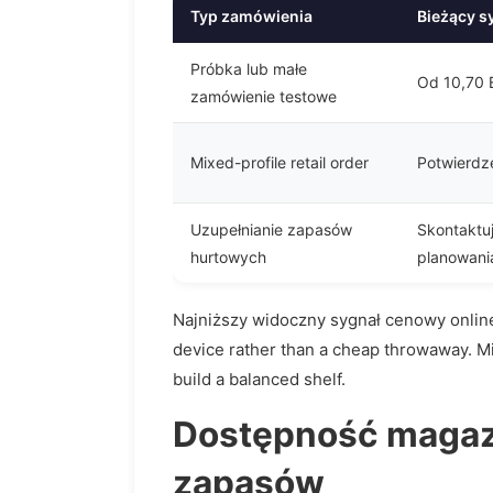
Typ zamówienia
Bieżący s
Próbka lub małe
Od 10,70 
zamówienie testowe
Mixed-profile retail order
Potwierdz
Uzupełnianie zapasów
Skontaktuj
hurtowych
planowani
Najniższy widoczny sygnał cenowy onlin
device rather than a cheap throwaway. Mi
build a balanced shelf.
Dostępność magazy
zapasów