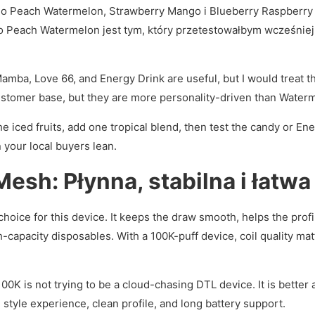
o Peach Watermelon, Strawberry Mango i Blueberry Raspberry s
each Watermelon jest tym, który przetestowałbym wcześniej, je
mba, Love 66, and Energy Drink are useful, but I would treat th
customer base, but they are more personality-driven than Waterm
he iced fruits, add one tropical blend, then test the candy or Ene
your local buyers lean.
sh: Płynna, stabilna i łatwa
choice for this device. It keeps the draw smooth, helps the prof
-capacity disposables. With a 100K-puff device, coil quality ma
100K is not trying to be a cloud-chasing DTL device. It is better
tyle experience, clean profile, and long battery support.