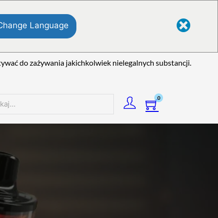
Change Language
wać do zażywania jakichkolwiek nielegalnych substancji.
0