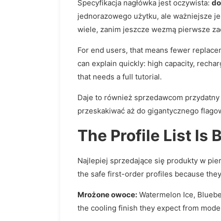
Specyfikacja nagłówka jest oczywista:
do
jednorazowego użytku, ale ważniejsze jes
wiele, zanim jeszcze wezmą pierwsze zac
For end users, that means fewer replacem
can explain quickly: high capacity, recharg
that needs a full tutorial.
Daje to również sprzedawcom przydatny ś
przeskakiwać aż do gigantycznego flago
The Profile List Is
Najlepiej sprzedające się produkty w pie
the safe first-order profiles because the
Mrożone owoce:
Watermelon Ice, Blueber
the cooling finish they expect from mode