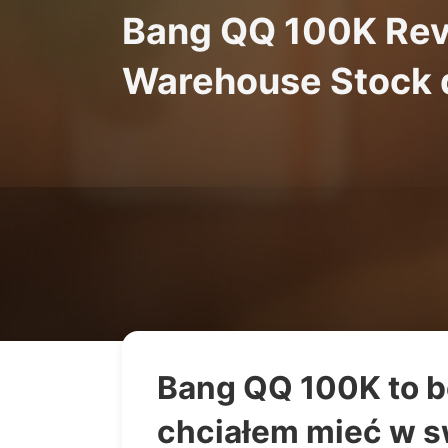
Bang QQ 100K Revi
Warehouse Stock 
Bang QQ 100K to b
chciałem mieć w sw