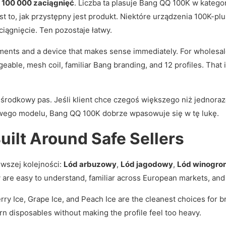
 100 000 zaciągnięć
. Liczba ta plasuje Bang QQ 100K w katego
t to, jak przystępny jest produkt. Niektóre urządzenia 100K-pl
iągnięcie. Ten pozostaje łatwy.
ents and a device that makes sense immediately. For wholesale 
eable, mesh coil, familiar Bang branding, and 12 profiles. That is
rodkowy pas. Jeśli klient chce czegoś większego niż jednoraz
wego modelu, Bang QQ 100K dobrze wpasowuje się w tę lukę.
 Built Around Safe Sellers
rwszej kolejności:
Lód arbuzowy
,
Lód jagodowy
,
Lód winogro
y are easy to understand, familiar across European markets, and 
ry Ice, Grape Ice, and Peach Ice are the cleanest choices for 
rn disposables without making the profile feel too heavy.