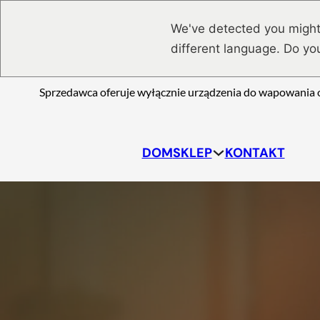
Przejdź do głównej treści
Przejdź do stopki
We've detected you might
different language. Do yo
Sprzedawca oferuje wyłącznie urządzenia do wapowania o
DOM
SKLEP
KONTAKT