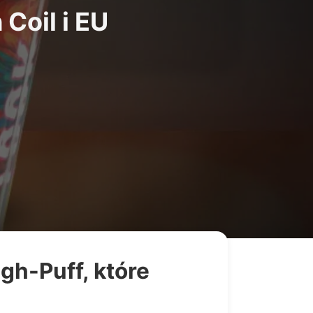
Coil i EU
h-Puff, które