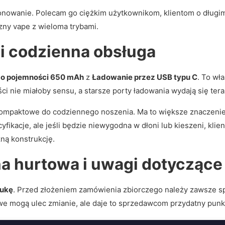
cjonowanie. Polecam go ciężkim użytkownikom, klientom o długim
zny vape z wieloma trybami.
 i codzienna obsługa
 o pojemności 650 mAh
z
Ładowanie przez USB typu C
. To wł
i nie miałoby sensu, a starsze porty ładowania wydają się tera
kompaktowe do codziennego noszenia. Ma to większe znaczenie
kacje, ale jeśli będzie niewygodna w dłoni lub kieszeni, klien
ną konstrukcję.
a hurtowa i uwagi dotycząc
tukę
. Przed złożeniem zamówienia zbiorczego należy zawsze s
we mogą ulec zmianie, ale daje to sprzedawcom przydatny punk