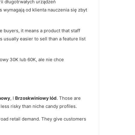
rii długotrwałych urządzeń
us wymagają od klienta nauczenia się zbyt
buyers, it means a product that staff
 usually easier to sell than a feature list
owy 30K lub 60K, ale nie chce
nowy
, I
Brzoskwiniowy lód
. Those are
less risky than niche candy profiles.
broad retail demand. They give customers