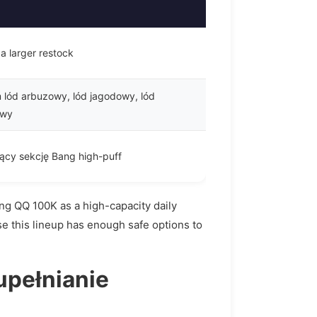
a larger restock
 lód arbuzowy, lód jagodowy, lód
owy
jący sekcję Bang high-puff
ang QQ 100K as a high-capacity daily
se this lineup has enough safe options to
upełnianie