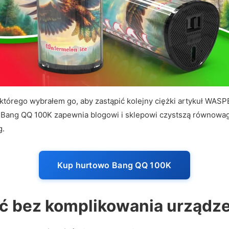
 którego wybrałem go, aby zastąpić kolejny ciężki artykuł WAS
 Bang QQ 100K zapewnia blogowi i sklepowi czystszą równowagę
g.
Kup hurtowo Bang QQ 100K
ć bez komplikowania urządz