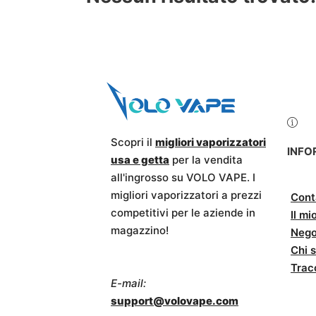
Scopri il
migliori vaporizzatori
INFO
usa e getta
per la vendita
all'ingrosso su VOLO VAPE. I
migliori vaporizzatori a prezzi
Cont
competitivi per le aziende in
Il mi
magazzino!
Nego
Chi 
Tracc
E-mail:
support@volovape.com