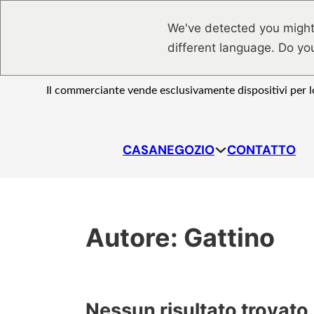
Vai al contenuto principale
Vai al piè di pagina
We've detected you might
different language. Do yo
Il commerciante vende esclusivamente dispositivi per lo
CASA
NEGOZIO
CONTATTO
Autore:
Gattino
Nessun risultato trovato.